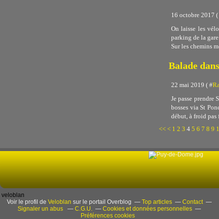
16 octobre 2017 (
On laisse les vél
parking de la gare
Sur les chemins m
Balade dans
22 mai 2019 ( #
Ra
Je passe prendre S
bosses via St Pon
début, à froid pas 
<<
<
1
2
3
4
5
6
7
8
9
veloblan
Voir le profil de
Veloblan
sur le portail Overblog
Top articles
Contact
Signaler un abus
C.G.U.
Cookies et données personnelles
Préférences cookies