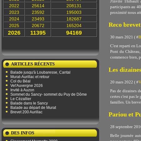
J'invite Thibaul
2022
25614
208131
participants au 40
2023
23592
195003
proximité nous att
2024
23493
182687
Reco brevet
2025
20672
165204
2026
11395
94169
30 mars 2021 ( #
B
C'est reparti en L
Pont du Château, 
commence bien, pa
ARTICLES RÉCENTS
Les dizaine
Balade jusqu'à Loubaresse, Cantal
Murat-Aurillac et retour
Col du Béal
20 mars 2022 ( #
V
Vel'Auvergne 2026
Invité à Auzon
Pas de dizaines d
Sommet du Sancy- sommet du Puy de Dôme
certes c'est pas l
Le Cézallier
familles. Un breve
Balade dans le Sancy
Balade au départ de Murat
Brevet 200 Aurillac
Pariou et P
28 septembre 2016
DES INFOS
Belle journée auto