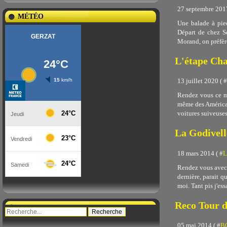
27 septembre 2017
MÉTÉO
Une balade à pied
Départ de chez S
Morand, on préfère
L'étape Cha
13 juillet 2020 ( #
Rendez vous ce ma
même des Américain
voitures suiveuses
La Godivell
18 mars 2014 ( #
L
Rendez vous avec D
dernière, parait qu
moi. Tant pis j'ess
Reco Tour d
05 mai 2014 ( #
BC