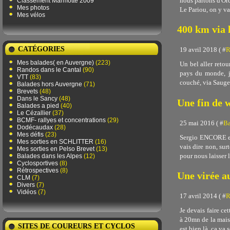
nous partons d'Or
Classement Marmotte 2009
Mes photos
Le Pariou, on y va
Mes vélos
400 km via 
CATÉGORIES
19 avril 2018 ( #
R
Mes balades( en Auvergne)
(223)
Un bel aller retou
Randos dans le Cantal
(90)
pays du monde, je
VTT
(83)
couché, via Sauge
Balades hors Auvergne
(71)
Brevets
(48)
Dans le Sancy
(48)
Une fin de 
Balades a pied
(40)
Le Cézallier
(37)
BCMF- rallyes et concentrations
(29)
25 mai 2016 ( #
Ba
Dodécaudax
(28)
Mes défis
(23)
Sergio ENCORE en v
Mes sorties en SCHLITTER
(16)
vais dire non, su
Mes sorties en Pelso Brevet
(13)
pour nous laisser l
Balades dans les Alpes
(12)
Cyclosportives
(8)
Rétrospectives
(8)
Une virée a
CLM
(7)
Divers
(7)
Vidéos
(7)
17 avril 2014 ( #
R
Je devais faire ce
à 20mn de la maison
SITES DE COUREURS ET CYCLOS
est bien là, ca va s