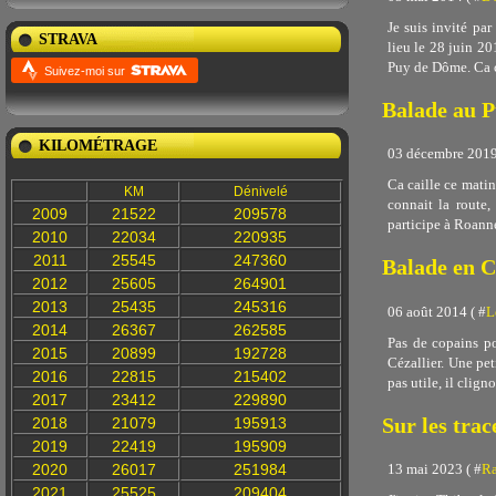
Je suis invité par
STRAVA
lieu le 28 juin 2
Puy de Dôme. Ca cai
Suivez-moi sur
Balade au 
KILOMÉTRAGE
03 décembre 2019
Ca caille ce matin
KM
Dénivelé
connait la route,
2009
21522
209578
participe à Roanne
2010
22034
220935
2011
25545
247360
Balade en C
2012
25605
264901
2013
25435
245316
06 août 2014 ( #
L
2014
26367
262585
Pas de copains po
2015
20899
192728
Cézallier. Une pet
2016
22815
215402
pas utile, il cligno
2017
23412
229890
Sur les tra
2018
21079
195913
2019
22419
195909
13 mai 2023 ( #
Ra
2020
26017
251984
2021
25525
209404