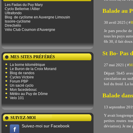
Les Fadas du Puy Mary
Cyclo Bellerive / Allier
Balade au P
Ultrafondo
Blog
de ​​cyclisme en Auvergne Limousin
Issoire-cyclisme
30 avril 2025 ( #
R
Directvélo
Vélo Club Cournon d'Auvergne
Je pars proche de 
tous les puys auto
6h 30, il fait doux 
St Bo- Pas 
MES SITES PRÉFÉRÉS
27 mai 2021 ( #
Me
La borne kilométrique
Le Buron de la Croix Morand
Départ 5h45 avec 
Blog de randos
Cycles Victoire
circulation au sud
Forum PBP
bol du froid. La lu
Un sacré cyclo
Mon facedebouc
Météo au Puy de Dôme
Balade dans
Velo 101
13 septembre 2019
Y avait longtemps!
SUIVEZ-MOI
petites routes tr
Suivez-moi sur Facebook
déviation). Je me g