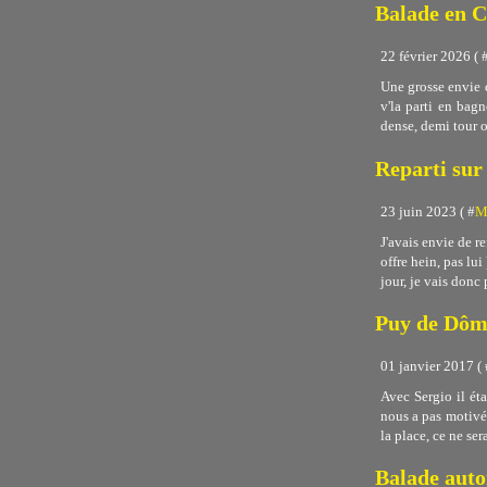
Balade en C
22 février 2026 ( 
Une grosse envie d
v'la parti en bag
dense, demi tour o
Reparti sur 
23 juin 2023 ( #
M
J'avais envie de r
offre hein, pas lu
jour, je vais donc p
Puy de Dôme
01 janvier 2017 ( 
Avec Sergio il ét
nous a pas motivé
la place, ce ne sera
Balade auto