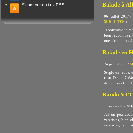
Balade à Al
S'abonner au flux RSS
06 juillet 2017 (
SCHLITTER
)
J'apprends que mon
bien l'accompagner
oué, c'est mieux à 2
Balade en H
24 juin 2020 ( #
M
Sergio en repos, 
coin. Départ 7h30 
de mon week end + 
Rando VTT 
11 septembre 2016
J'ai un peu aban
vététistes, bien 
vététistes, cycloto