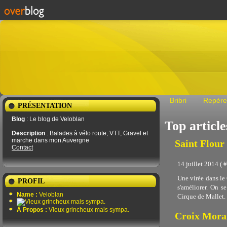
Bribri
Repére
PRÉSENTATION
Blog
: Le blog de Veloblan
Top article
Description
: Balades à vélo route, VTT, Gravel et
marche dans mon Auvergne
Saint Flour 
Contact
14 juillet 2014 ( #
Une virée dans le 
PROFIL
s'améliorer. On se
Name :
Veloblan
Cirque de Mallet. 
À Propos :
Vieux grincheux mais sympa.
Croix Moran