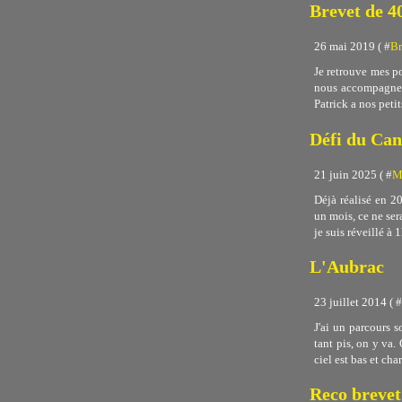
Brevet de 40
26 mai 2019 ( #
Br
Je retrouve mes po
nous accompagner 
Patrick a nos petit
Défi du Can
21 juin 2025 ( #
M
Déjà réalisé en 20
un mois, ce ne ser
je suis réveillé à 1
L'Aubrac
23 juillet 2014 ( #
J'ai un parcours s
tant pis, on y va.
ciel est bas et char
Reco brevet