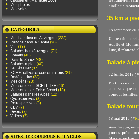
les lumières, j'ar
Classement Marmotte 2009
Mes photos
piaille un moment 
Mes vélos
35 km à pie
CATÉGORIES
16 septembre 2016
Mes balades( en Auvergne)
(223)
Un peu de marche 
Randos dans le Cantal
(90)
Adolfo et Monmar
VTT
(83)
lune, il m'attend c
Balades hors Auvergne
(71)
Brevets
(48)
Dans le Sancy
(48)
Balade à pi
Balades a pied
(40)
Le Cézallier
(37)
BCMF- rallyes et concentrations
(29)
02 juillet 2019 ( #
Dodécaudax
(28)
Mes défis
(23)
Pas trop envie de 
Mes sorties en SCHLITTER
(16)
et je sais que ce
Mes sorties en Pelso Brevet
(13)
bonjour les filles.
Balades dans les Alpes
(12)
Cyclosportives
(8)
Rétrospectives
(8)
Balade tour
CLM
(7)
Divers
(7)
Vidéos
(7)
18 mai 2015 ( #
Ra
Avec Sergio, nous
jour est prévu un 
SITES DE COUREURS ET CYCLOS
Massiac en bagnole.