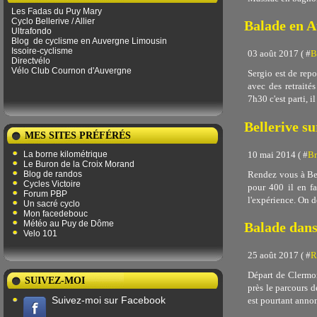
Les Fadas du Puy Mary
Cyclo Bellerive / Allier
Balade en 
Ultrafondo
Blog
de ​​cyclisme en Auvergne Limousin
Issoire-cyclisme
03 août 2017 ( #
B
Directvélo
Vélo Club Cournon d'Auvergne
Sergio est de repo
avec des retraité
7h30 c'est parti, il 
Bellerive su
MES SITES PRÉFÉRÉS
10 mai 2014 ( #
Br
La borne kilométrique
Le Buron de la Croix Morand
Rendez vous à Bell
Blog de randos
Cycles Victoire
pour 400 il en fa
Forum PBP
l'expérience. On dé
Un sacré cyclo
Mon facedebouc
Météo au Puy de Dôme
Balade dans
Velo 101
25 août 2017 ( #
R
Départ de Clermon
SUIVEZ-MOI
près le parcours d
Suivez-moi sur Facebook
est pourtant annonc