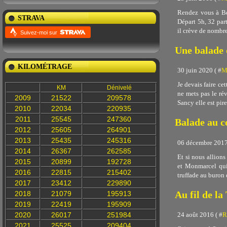
Rendez vous à Bel
STRAVA
Départ 5h, 32 part
il crève de nombreu
Suivez-moi sur
Une balade 
KILOMÉTRAGE
30 juin 2020 ( #
M
Je devais faire ce
KM
Dénivelé
ne mets pas le rév
2009
21522
209578
Sancy elle est pire
2010
22034
220935
2011
25545
247360
Balade au c
2012
25605
264901
2013
25435
245316
06 décembre 2017
2014
26367
262585
Et si nous allions
2015
20899
192728
et Monmarcel qui 
2016
22815
215402
truffade au buron 
2017
23412
229890
Au fil de la
2018
21079
195913
2019
22419
195909
24 août 2016 ( #
R
2020
26017
251984
2021
25525
209404