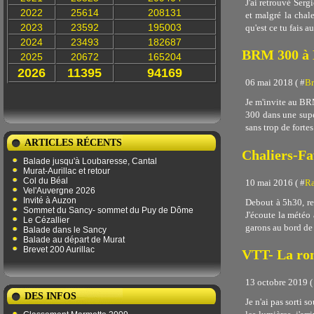
J'ai retrouvé Serg
2022
25614
208131
et malgré la chal
2023
23592
195003
qu'est ce tu fais a
2024
23493
182687
BRM 300 à 
2025
20672
165204
2026
11395
94169
06 mai 2018 ( #
Br
Je m'invite au BR
300 dans une super
sans trop de fortes
ARTICLES RÉCENTS
Chaliers-Fa
Balade jusqu'à Loubaresse, Cantal
Murat-Aurillac et retour
Col du Béal
10 mai 2016 ( #
Ra
Vel'Auvergne 2026
Invité à Auzon
Debout à 5h30, ren
Sommet du Sancy- sommet du Puy de Dôme
J'écoute la météo
Le Cézallier
garons au bord de 
Balade dans le Sancy
Balade au départ de Murat
Brevet 200 Aurillac
VTT- La ro
13 octobre 2019 (
DES INFOS
Je n'ai pas sorti 