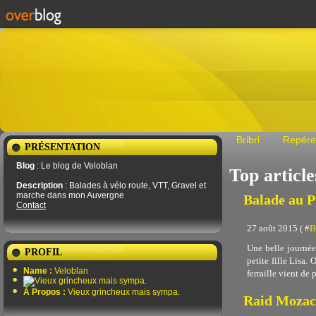
Bribri
Repére
PRÉSENTATION
Blog
: Le blog de Veloblan
Top article
Description
: Balades à vélo route, VTT, Gravel et
marche dans mon Auvergne
Balade au 
Contact
27 août 2015 ( #
B
Une belle journée
PROFIL
petite fille Lisa.
Name :
Veloblan
ferraille vient de 
À Propos :
Vieux grincheux mais sympa.
Raid Mozac-