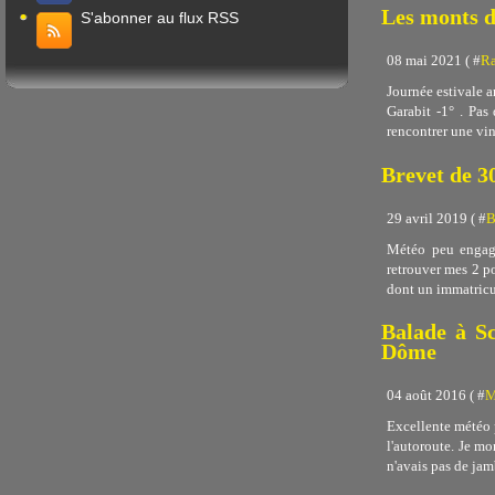
Les monts 
S'abonner au flux RSS
08 mai 2021 ( #
Ra
Journée estivale a
Garabit -1° . Pas
rencontrer une vin
Brevet de 30
29 avril 2019 ( #
B
Météo peu engagea
retrouver mes 2 po
dont un immatricul
Balade à Sc
Dôme
04 août 2016 ( #
M
Excellente météo 
l'autoroute. Je mo
n'avais pas de jamb