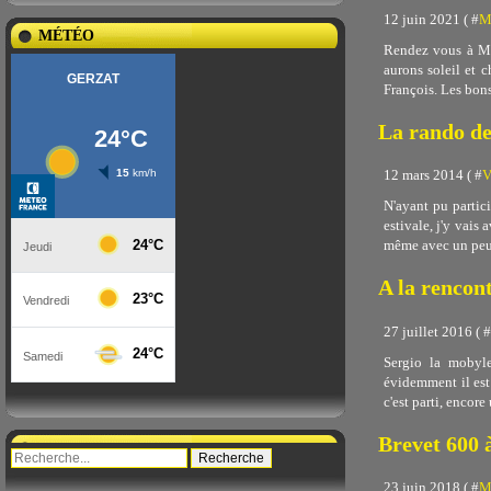
12 juin 2021 ( #
M
MÉTÉO
Rendez vous à Moz
aurons soleil et 
François. Les bons
La rando d
12 mars 2014 ( #
N'ayant pu partic
estivale, j'y vais
même avec un peu 
A la rencon
27 juillet 2016 ( #
Sergio la mobyle
évidemment il est
c'est parti, encore 
Brevet 600 
23 juin 2018 ( #
Me