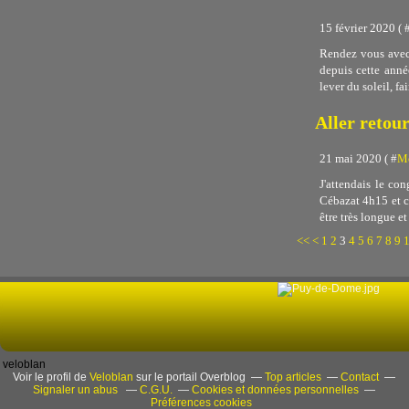
15 février 2020 ( 
Rendez vous avec 
depuis cette année
lever du soleil, fai
Aller retou
21 mai 2020 ( #
Me
J'attendais le co
Cébazat 4h15 et c'
être très longue et
<<
<
1
2
3
4
5
6
7
8
9
veloblan
Voir le profil de
Veloblan
sur le portail Overblog
Top articles
Contact
Signaler un abus
C.G.U.
Cookies et données personnelles
Préférences cookies