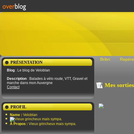
Bribri
Repére
PRÉSENTATION
Blog
: Le blog de Veloblan
Description
: Balades à vélo route, VTT, Gravel et
marche dans mon Auvergne
Mes sortie
Contact
PROFIL
Name :
Veloblan
À Propos :
Vieux grincheux mais sympa.