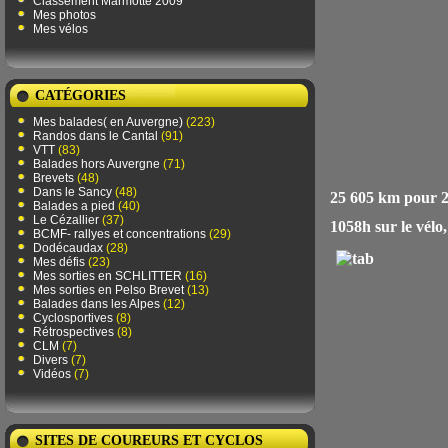
Classement Marmotte 2009
Mes photos
Mes vélos
CATÉGORIES
Mes balades( en Auvergne)
(223)
Randos dans le Cantal
(91)
VTT
(83)
Balades hors Auvergne
(71)
Brevets
(48)
Dans le Sancy
(48)
25 605 km pour 2
Balades a pied
(40)
Le Cézallier
(37)
1058h sur le vélo,
BCMF- rallyes et concentrations
(29)
Dodécaudax
(28)
Mes défis
(23)
Mes sorties en SCHLITTER
(16)
Mes sorties en Pelso Brevet
(13)
Balades dans les Alpes
(12)
Cyclosportives
(8)
Rétrospectives
(8)
CLM
(7)
Divers
(7)
Vidéos
(7)
SITES DE COUREURS ET CYCLOS