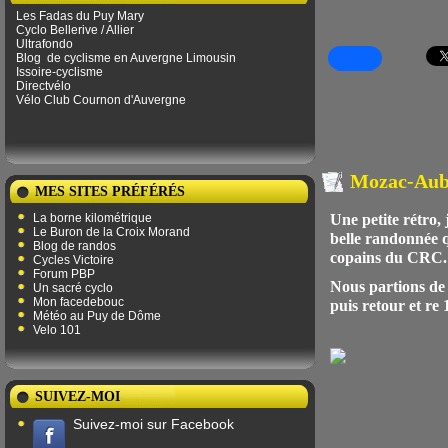
Les Fadas du Puy Mary
Cyclo Bellerive / Allier
Ultrafondo
Blog
de ​​cyclisme en Auvergne Limousin
Issoire-cyclisme
Directvélo
Vélo Club Cournon d'Auvergne
Mozac-Aub
MES SITES PRÉFÉRÉS
La borne kilométrique
Une petite rétro, 
Le Buron de la Croix Morand
belle randonnée q
Blog de randos
copains du CRC.
Cycles Victoire
Forum PBP
Nous partions de
Un sacré cyclo
Mon facedebouc
puis retour et re
Météo au Puy de Dôme
Velo 101
SUIVEZ-MOI
Suivez-moi sur Facebook