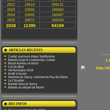
2022
25614
208131
2023
23592
195003
2024
23493
182687
2025
20672
165204
2026
11395
94169
ARTICLES RÉCENTS
_____
Cantal, parcours étape Sanfloraine
Le
Balade jusqu'à Loubaresse, Cantal
Murat-Aurillac et retour
Col du Béal
Vel'Auvergne 2026
Invité à Auzon
Sommet du Sancy- sommet du Puy de Dôme
Le Cézallier
Balade dans le Sancy
Balade au départ de Murat
DES INFOS