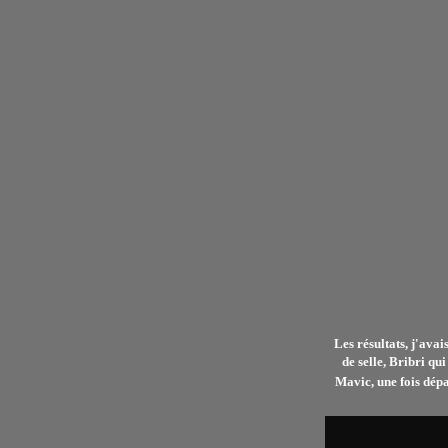
Les résultats, j'avai
de selle, Bribri qu
Mavic, une fois dépa