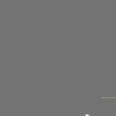
______