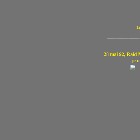
12
_______________
28 mai 92, Raid 
je m