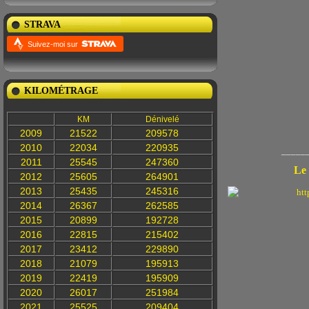
STRAVA
Suivez-moi sur
KILOMÉTRAGE
KM
Dénivelé
2009
21522
209578
2010
22034
220935
______
2011
25545
247360
Le 
2012
25605
264901
2013
25435
245316
2014
26367
262585
2015
20899
192728
2016
22815
215402
2017
23412
229890
2018
21079
195913
2019
22419
195909
2020
26017
251984
2021
25525
209404