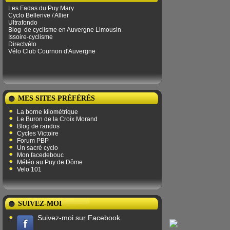
Les Fadas du Puy Mary
Cyclo Bellerive / Allier
Ultrafondo
Blog
de ​​cyclisme en Auvergne Limousin
Issoire-cyclisme
Directvélo
Vélo Club Cournon d'Auvergne
MES SITES PRÉFÉRÉS
La borne kilométrique
Le Buron de la Croix Morand
Blog de randos
Cycles Victoire
Forum PBP
Un sacré cyclo
Mon facedebouc
Météo au Puy de Dôme
Velo 101
SUIVEZ-MOI
Suivez-moi sur Facebook