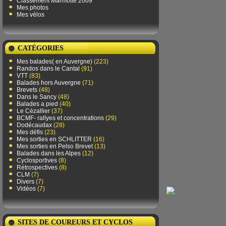
Classement Marmotte 2009
Mes photos
Mes vélos
CATÉGORIES
Mes balades( en Auvergne)
(223)
Randos dans le Cantal
(91)
VTT
(83)
Balades hors Auvergne
(71)
Brevets
(48)
Dans le Sancy
(48)
Balades a pied
(40)
Le Cézallier
(37)
BCMF- rallyes et concentrations
(29)
Dodécaudax
(28)
Mes défis
(23)
Mes sorties en SCHLITTER
(16)
Mes sorties en Pelso Brevet
(13)
Balades dans les Alpes
(12)
Cyclosportives
(8)
Rétrospectives
(8)
CLM
(7)
Divers
(7)
Vidéos
(7)
SITES DE COUREURS ET CYCLOS