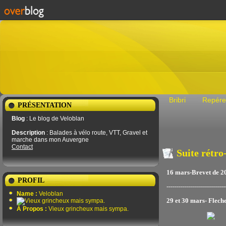
Bribri
Repére
PRÉSENTATION
Blog
: Le blog de Veloblan
Description
: Balades à vélo route, VTT, Gravel et
marche dans mon Auvergne
Contact
Suite rétro
16 mars-Brevet de 2
PROFIL
-----------------------------
Name :
Veloblan
29 et 30 mars- Flech
À Propos :
Vieux grincheux mais sympa.