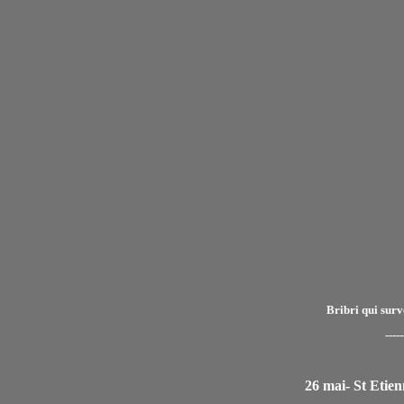
Bribri qui sur
-----
26 mai- St Etie