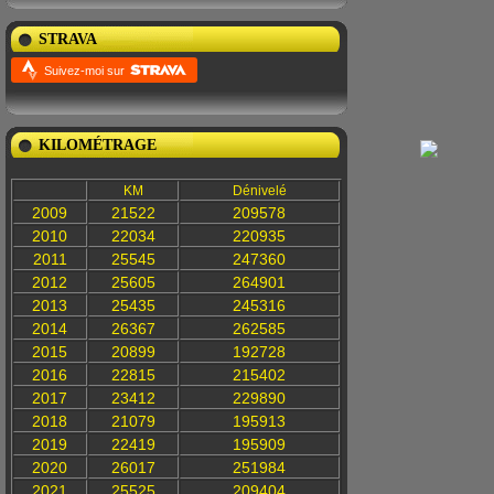
STRAVA
Suivez-moi sur
KILOMÉTRAGE
KM
Dénivelé
2009
21522
209578
2010
22034
220935
2011
25545
247360
2012
25605
264901
2013
25435
245316
2014
26367
262585
2015
20899
192728
2016
22815
215402
2017
23412
229890
2018
21079
195913
2019
22419
195909
2020
26017
251984
2021
25525
209404