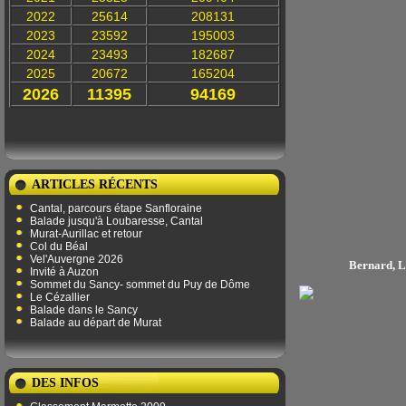
2022
25614
208131
2023
23592
195003
2024
23493
182687
2025
20672
165204
2026
11395
94169
ARTICLES RÉCENTS
Cantal, parcours étape Sanfloraine
Balade jusqu'à Loubaresse, Cantal
Murat-Aurillac et retour
Col du Béal
Vel'Auvergne 2026
Bernard, Lu
Invité à Auzon
Sommet du Sancy- sommet du Puy de Dôme
Le Cézallier
Balade dans le Sancy
Balade au départ de Murat
DES INFOS