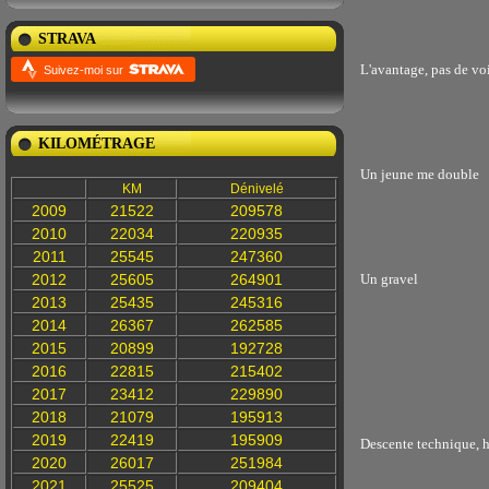
STRAVA
L'avantage, pas de vo
Suivez-moi sur
KILOMÉTRAGE
Un jeune me double
KM
Dénivelé
2009
21522
209578
2010
22034
220935
2011
25545
247360
2012
25605
264901
Un gravel
2013
25435
245316
2014
26367
262585
2015
20899
192728
2016
22815
215402
2017
23412
229890
2018
21079
195913
2019
22419
195909
Descente technique, h
2020
26017
251984
2021
25525
209404