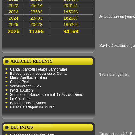
2022
25614
208131
2023
23592
195003
Je rencontre un jeune
2024
23493
182687
2025
20672
165204
2026
11395
94169
Ravito à Malintrat, j'a
ARTICLES RÉCENTS
Cantal, parcours étape Sanfloraine
Balade jusqu'à Loubaresse, Cantal
Table bien garnie.
Murat-Aurillac et retour
Col du Béal
Vel'Auvergne 2026
Invité à Auzon
Sommet du Sancy- sommet du Puy de Dôme
Le Cézallier
Balade dans le Sancy
Balade au départ de Murat
DES INFOS
Nous arrivons à St Bo