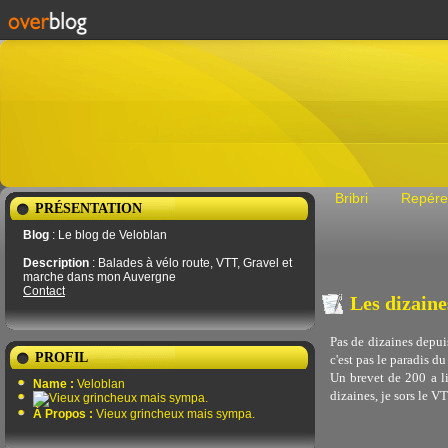
Bribri
Repére
PRÉSENTATION
Blog
: Le blog de Veloblan
Description
: Balades à vélo route, VTT, Gravel et
marche dans mon Auvergne
Contact
Les dizain
Pas de dizaines depuis
PROFIL
c'est pas le paradis d
Un brevet de 200 a li
Name :
Veloblan
dizaines, je sors le VT
À Propos :
Vieux grincheux mais sympa.