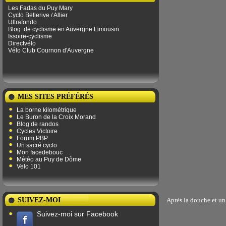
Les Fadas du Puy Mary
Cyclo Bellerive / Allier
Ultrafondo
Blog
de ​​cyclisme en Auvergne Limousin
Issoire-cyclisme
Directvélo
Vélo Club Cournon d'Auvergne
MES SITES PRÉFÉRÉS
La borne kilométrique
Le Buron de la Croix Morand
Blog de randos
Cycles Victoire
Forum PBP
Un sacré cyclo
Mon facedebouc
Météo au Puy de Dôme
Velo 101
SUIVEZ-MOI
Après la douche et un 
Suivez-moi sur Facebook