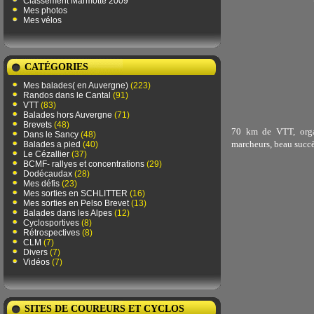
Classement Marmotte 2009
Mes photos
Mes vélos
CATÉGORIES
Mes balades( en Auvergne)
(223)
Randos dans le Cantal
(91)
VTT
(83)
Balades hors Auvergne
(71)
Brevets
(48)
70 km de VTT, organ
Dans le Sancy
(48)
marcheurs, beau succès
Balades a pied
(40)
Le Cézallier
(37)
BCMF- rallyes et concentrations
(29)
Dodécaudax
(28)
Mes défis
(23)
Mes sorties en SCHLITTER
(16)
Mes sorties en Pelso Brevet
(13)
Balades dans les Alpes
(12)
Cyclosportives
(8)
Rétrospectives
(8)
CLM
(7)
Divers
(7)
Vidéos
(7)
SITES DE COUREURS ET CYCLOS