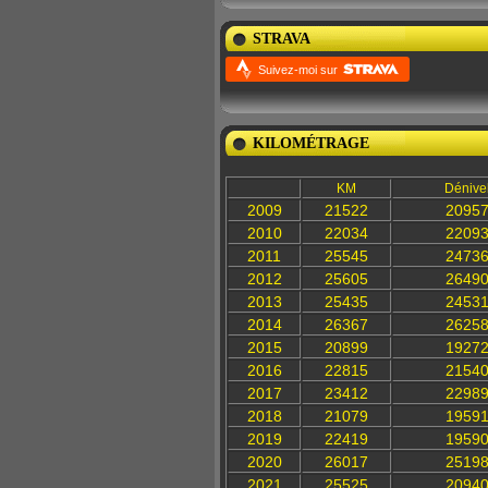
STRAVA
Suivez-moi sur
KILOMÉTRAGE
KM
Dénive
2009
21522
2095
2010
22034
2209
2011
25545
2473
2012
25605
2649
2013
25435
2453
2014
26367
2625
2015
20899
1927
2016
22815
2154
2017
23412
2298
2018
21079
1959
2019
22419
1959
2020
26017
2519
2021
25525
2094