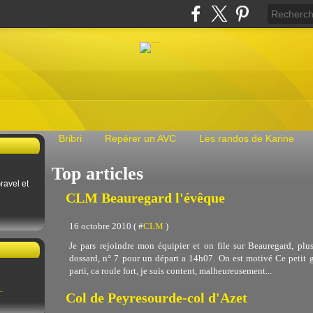
Bribri
Repérer un AVC
Les randos de Karine
Top articles
ravel et
CLM Beauregard l'évêque
16 octobre 2010 ( #
CLM
)
Je pars rejoindre mon équipier et on file sur Beauregard, plus
dossard, n° 7 pour un départ a 14h07. On est motivé Ce petit ge
parti, ca roule fort, je suis content, malheureusement...
.
Col de Peyresourde-col d'Azet