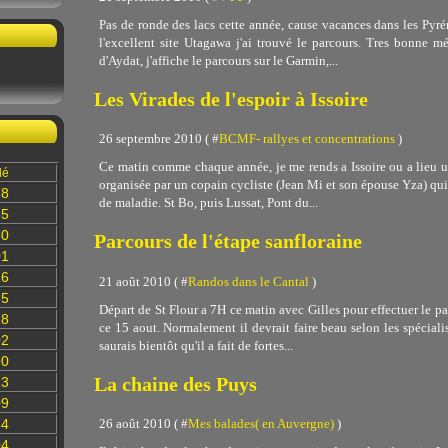
Pas de ronde des lacs cette année, cause vacances dans les Pyrén
l'excellent site Utagawa j'ai trouvé le parcours. Tres bonne mé
d'Aydat, j'affiche le parcours sur le Garmin,...
Les Virades de l'espoir à Issoire
26 septembre 2010 ( #
BCMF- rallyes et concentrations
)
Ce matin comme chaque année, je me rends a Issoire ou a lieu 
lé
organisée par un copain cycliste (Jean Mi et son épouse Yza) qui
78
de maladie. St Bo, puis Lussat, Pont du...
35
60
Parcours de l'étape sanfloraine
01
16
21 août 2010 ( #
Randos dans le Cantal
)
85
Départ de St Flour a 7H ce matin avec Gilles pour effectuer le pa
28
ce 15 aout. Normalement il devrait faire beau selon les spéciali
02
saurais bientôt qu'il a fait de fortes...
90
La chaine des Puys
13
09
26 août 2010 ( #
Mes balades( en Auvergne)
)
84
04