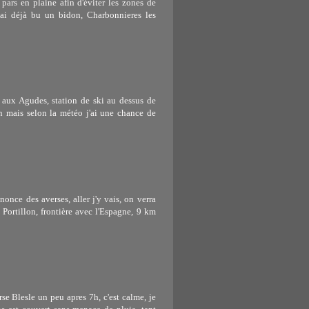
e pars en plaine afin d'éviter les zones de
j'ai déjà bu un bidon, Charbonnieres les
 aux Agudes, station de ski au dessus de
in mais selon la météo j'ai une chance de
nonce des averses, aller j'y vais, on verra
 Portillon, frontière avec l'Espagne, 9 km
rse Blesle un peu apres 7h, c'est calme, je