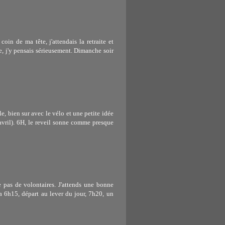
oin de ma tête, j'attendais la retraite et
e, j'y pensais sérieusement. Dimanche soir
e, bien sur avec le vélo et une petite idée
n avril). 6H, le reveil sonne comme presque
 pas de volontaires. J'attends une bonne
a 6h15, départ au lever du jour, 7h20, un