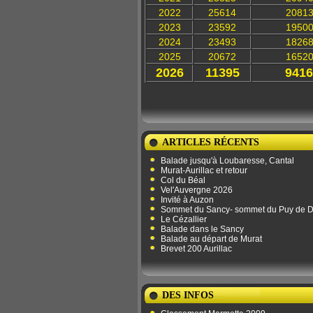
2022
25614
2081
2023
23592
1950
2024
23493
1826
2025
20672
1652
2026
11395
9416
ARTICLES RÉCENTS
Balade jusqu'à Loubaresse, Cantal
Murat-Aurillac et retour
Col du Béal
Vel'Auvergne 2026
Invité à Auzon
Sommet du Sancy- sommet du Puy de 
Le Cézallier
Balade dans le Sancy
Balade au départ de Murat
Brevet 200 Aurillac
DES INFOS