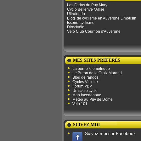
Les Fadas du Puy Mary
Cyclo Bellerive / Allier
Ultrafondo
Blog
de ​​cyclisme en Auvergne Limousin
Issoire-cyclisme
Directvélo
Vélo Club Cournon d'Auvergne
MES SITES PRÉFÉRÉS
La borne kilométrique
Le Buron de la Croix Morand
Blog de randos
Cycles Victoire
Forum PBP
Un sacré cyclo
Mon facedebouc
Météo au Puy de Dôme
Velo 101
SUIVEZ-MOI
Suivez-moi sur Facebook