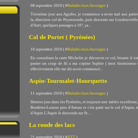
08 septembre 2010 ( #
Balades hors Auvergne
)
Troisième jour aux Agudes, je commence a avoir mal aux pattes, t
la, direction col de Peyresourde, puis descente sur Loudenvielle,
d'Azet, quelques passages a 10°, ça...
Col de Portet ( Pyrénées)
10 septembre 2010 ( #
Balades hors Auvergne
)
En consultant la carte Michelin je découvre ce col, bizarre il est
passer un coup de fil a ma copine Sophie ( mon fournisseur d
effectivement elle me dit avoir commencé...
Aspin-Tourmalet-Hourquette
11 septembre 2010 ( #
Balades hors Auvergne
)
Dernier jour dans les Pyrénées, et toujours une météo excellente, 
Bordéres-Louron pres d'Arreau et c'est parti sur le col d'Aspin
d'Aspin L'Aspin Je descends sur St...
La ronde des lacs
21 septembre 2010 ( #
VTT
)