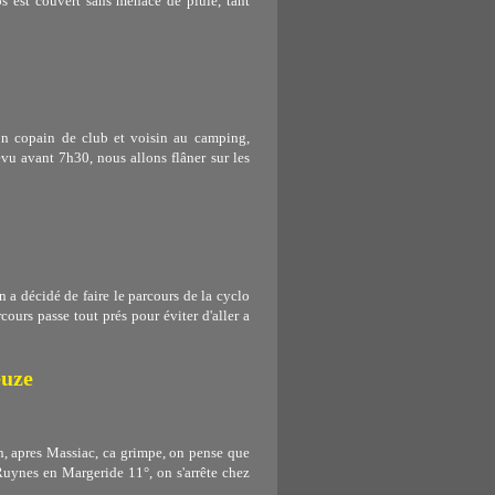
s est couvert sans menace de pluie, tant
 copain de club et voisin au camping,
évu avant 7h30, nous allons flâner sur les
 a décidé de faire le parcours de la cyclo
ours passe tout prés pour éviter d'aller a
euze
n, apres Massiac, ca grimpe, on pense que
Ruynes en Margeride 11°, on s'arrête chez