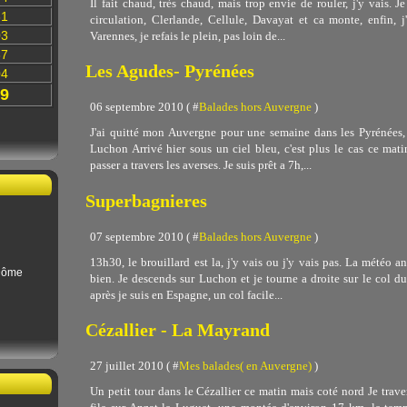
Il fait chaud, très chaud, mais trop envie de rouler, j'y vais. J
31
circulation, Clerlande, Cellule, Davayat et ca monte, enfin, 
03
Varennes, je refais le plein, pas loin de...
87
Les Agudes- Pyrénées
04
9
06 septembre 2010 ( #
Balades hors Auvergne
)
J'ai quitté mon Auvergne pour une semaine dans les Pyrénées,
Luchon Arrivé hier sous un ciel bleu, c'est plus le cas ce mat
passer a travers les averses. Je suis prêt a 7h,...
Superbagnieres
07 septembre 2010 ( #
Balades hors Auvergne
)
13h30, le brouillard est la, j'y vais ou j'y vais pas. La météo an
Dôme
bien. Je descends sur Luchon et je tourne a droite sur le col du
après je suis en Espagne, un col facile...
Cézallier - La Mayrand
27 juillet 2010 ( #
Mes balades( en Auvergne)
)
Un petit tour dans le Cézallier ce matin mais coté nord Je trave