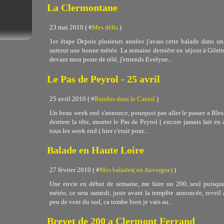
La Clermontane
23 mai 2010 ( #
Mes défis
)
1er étape Depuis plusieurs années j'avais cette balade dans un c
surtout une bonne météo. La semaine dernière en séjour à Gilett
devant mon poste de télé, j'entends Evelyne...
Le Pas de Peyrol - 25 avril
25 avril 2010 ( #
Randos dans le Cantal
)
Un beau week end s'annonce, pourquoi pas aller le passer a Blesl
derriere la tête, monter le Pas de Peyrol ( encore jamais fait e
tous les week end ( hier c'etait pour...
Balade en Haute Loire
27 février 2010 ( #
Mes balades( en Auvergne)
)
Une envie en début de semaine, me faire un 200, seul puisque
météo, ce sera samedi, juste avant la tempête annoncée, reveil 
peu de vent du sud, ca tombe bien je vais au...
Brevet de 200 a Clermont Ferrand