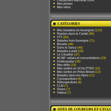
Classement Marmotte 2009
Mes photos
Mes vélos
CATÉGORIES
Mes balades( en Auvergne)
(223)
Randos dans le Cantal
(90)
VTT
(83)
Balades hors Auvergne
(71)
Brevets
(48)
Dans le Sancy
(48)
Balades a pied
(40)
Le Cézallier
(37)
BCMF- rallyes et concentrations
(29)
Dodécaudax
(28)
Mes défis
(23)
Mes sorties en SCHLITTER
(16)
Mes sorties en Pelso Brevet
(13)
Balades dans les Alpes
(12)
Cyclosportives
(8)
Rétrospectives
(8)
CLM
(7)
Divers
(7)
Vidéos
(7)
SITES DE COUREURS ET CYCL