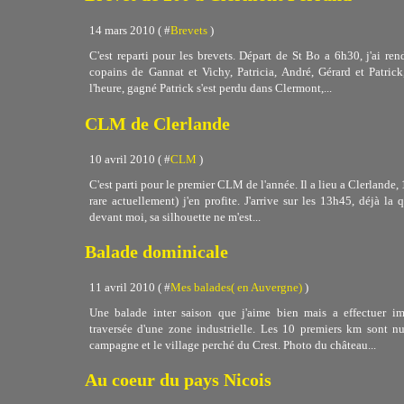
14 mars 2010 ( #
Brevets
)
C'est reparti pour les brevets. Départ de St Bo a 6h30, j'ai 
copains de Gannat et Vichy, Patricia, André, Gérard et Patric
l'heure, gagné Patrick s'est perdu dans Clermont,...
CLM de Clerlande
10 avril 2010 ( #
CLM
)
C'est parti pour le premier CLM de l'année. Il a lieu a Clerlande,
rare actuellement) j'en profite. J'arrive sur les 13h45, déjà la
devant moi, sa silhouette ne m'est...
Balade dominicale
11 avril 2010 ( #
Mes balades( en Auvergne)
)
Une balade inter saison que j'aime bien mais a effectuer 
traversée d'une zone industrielle. Les 10 premiers km sont nu
campagne et le village perché du Crest. Photo du château...
Au coeur du pays Nicois