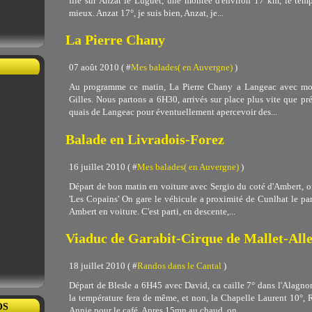
file sur Anzat le Luguet, une montée d'environ 17 km, le temp
mieux. Anzat 17°, je suis bien, Anzat, je...
La Pierre Chany
07 août 2010 ( #
Mes balades( en Auvergne)
)
Au programme ce matin, La Pierre Chany a Langeac avec mon
Gilles. Nous partons a 6H30, arrivés sur place plus vite que pr
quais de Langeac pour éventuellement apercevoir des...
Balade en Livradois-Forez
16 juillet 2010 ( #
Mes balades( en Auvergne)
)
Départ de bon matin en voiture avec Sergio du coté d'Ambert, on
'Les Copains' On gare le véhicule a proximité de Cunlhat le parc
Ambert en voiture. C'est parti, en descente,...
Viaduc de Garabit-Cirque de Mallet-All
18 juillet 2010 ( #
Randos dans le Cantal
)
Départ de Blesle a 6H45 avec David, ca caille 7° dans l'Alagno
la température fera de même, et non, la Chapelle Laurent 10°, 
OS
Annie pour le café. Apres 15mn au chaud, on...