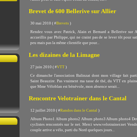
Brevet de 600 Bellerive sur Allier
30 mai 2010 ( #
Brevets
)
Rendez vous avec Patrick, Alain et Bernard a Bellerive sur 
accueillis par Philippe, qui ne craint pas de se lever tôt pour sat
peu mais pas la même clientèle que pour...
Les dizaines de la Limagne
27 juin 2010 ( #
VTT
)
Ce dimanche l'association Balinzat dont mon village fait par
Saint Beauzire. Pas vraiment ma tasse de thé, du VTT en plaine
que Mme Véloblan est bénévole, mon absence serait...
Rencontre Velotrainer dans le Cantal
12 juillet 2010 ( #
Randos dans le Cantal
)
Album Photo1 Album photo2 Album photo3 Album photo4 Deux 
cyclistes rencontrés sur le net. Merci www.velotrainer.net Vendr
couple arrive a vélo, parti du Nord quelques jours...