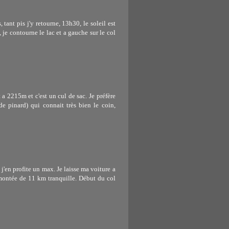
ant pis j'y retourne, 13h30, le soleil est
 je contourne le lac et a gauche sur le col
 a 2215m et c'est un cul de sac. Je préfère
e pinard) qui connait très bien le coin,
j'en profite un max. Je laisse ma voiture a
, montée de 11 km tranquille. Début du col