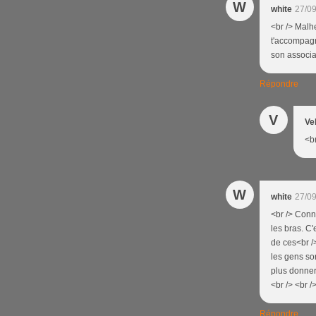
W
white
27/09
<br /> Malhe
t'accompagn
son associat
Répondre
V
Ve
<br
W
white
27/09
<br /> Conn
les bras. C
de ces<br /
les gens son
plus donner
<br /> <br /
Répondre