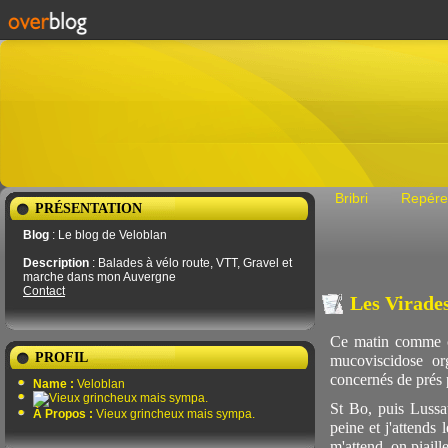
Bribri
Repére
PRÉSENTATION
Blog
: Le blog de Veloblan
Description
: Balades à vélo route, VTT, Gravel et
marche dans mon Auvergne
Contact
Les Virades
Ce matin comme ch
PROFIL
mucoviscidose or
concernés de prés 
Name :
Veloblan
St Bo, puis Lussa
À Propos :
Vieux grincheux mais sympa.
peine et j'attends 
m'attend, on piaill