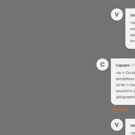
V
Ve
<br
vra
ap
tre
C
Cigogne
27
<br /> Du fo
sensibilise
où<br /> l'
souvent le 
(géographiq
Répondre
V
Ve
<b