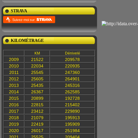
STRAVA
Suivez-moi sur
KILOMÉTRAGE
KM
Dénivelé
2009
21522
209578
2010
22034
220935
2011
25545
247360
2012
25605
264901
2013
25435
245316
2014
26367
262585
2015
20899
192728
2016
22815
215402
2017
23412
229890
2018
21079
195913
2019
22419
195909
2020
26017
251984
2021
25525
209404