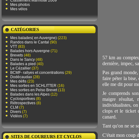
Classement Marmotte 2009
Mes photos
Mes vélos
CATÉGORIES
Mes balades( en Auvergne)
(223)
Randos dans le Cantal
(90)
VTT
(83)
Balades hors Auvergne
(71)
Brevets
(48)
57 km au compteur, 
Dans le Sancy
(48)
dernière, impec, sa
Balades a pied
(40)
Le Cézallier
(37)
Pas grand monde, 
BCMF- rallyes et concentrations
(29)
Dodécaudax
(28)
faire péter la bise,
Mes défis
(23)
elle me dit pour mo
Mes sorties en SCHLITTER
(16)
Mes sorties en Pelso Brevet
(13)
Je comprends son 
Balades dans les Alpes
(12)
Cyclosportives
(8)
maigre résultat,
Rétrospectives
(8)
individualistes, o
CLM
(7)
clops et le ticket
Divers
(7)
Vidéos
(7)
canard.
Tant qu'on ne se s
C'était mon coup d
SITES DE COUREURS ET CYCLOS