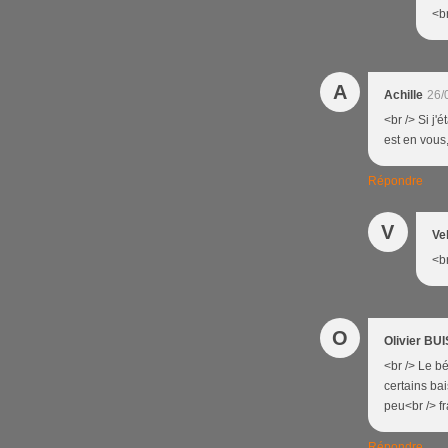
<br
A
Achille
26/
<br /> Si j'
est en vous,
Répondre
V
Ve
<b
O
Olivier BU
<br /> Le b
certains bai
peu<br /> fr
Répondre