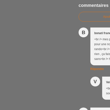
commentaires
Ajou
B
bonati fran
<br /> mes 
pour une no
rando<br />
rien , ça fa
sans<br /> h
Répondre
V
Ve
<b
sou