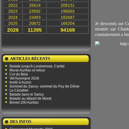
2022
25614
208131
2023
23592
195003
2024
23493
182687
2025
20672
165204
Je descends sur Co
montée sur Chadel
2026
11395
94169
contrairement a hie
ARTICLES RÉCENTS
Balade jusqu'à Loubaresse, Cantal
Murat-Aurillac et retour
Col du Béal
Vel'Auvergne 2026
Invité à Auzon
Sommet du Sancy- sommet du Puy de Dôme
Le Cézallier
Balade dans le Sancy
Balade au départ de Murat
Brevet 200 Aurillac
DES INFOS