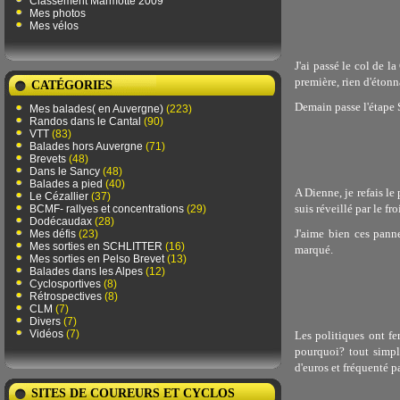
Classement Marmotte 2009
Mes photos
Mes vélos
J'ai passé le col de la
première, rien d'étonn
CATÉGORIES
Demain passe l'étape 
Mes balades( en Auvergne)
(223)
Randos dans le Cantal
(90)
VTT
(83)
Balades hors Auvergne
(71)
Brevets
(48)
Dans le Sancy
(48)
Balades a pied
(40)
A Dienne, je refais le
Le Cézallier
(37)
suis réveillé par le fr
BCMF- rallyes et concentrations
(29)
Dodécaudax
(28)
J'aime bien ces pann
Mes défis
(23)
Mes sorties en SCHLITTER
(16)
marqué.
Mes sorties en Pelso Brevet
(13)
Balades dans les Alpes
(12)
Cyclosportives
(8)
Rétrospectives
(8)
CLM
(7)
Divers
(7)
Vidéos
(7)
Les politiques ont fe
pourquoi? tout simpl
d'euros et fréquenté p
SITES DE COUREURS ET CYCLOS