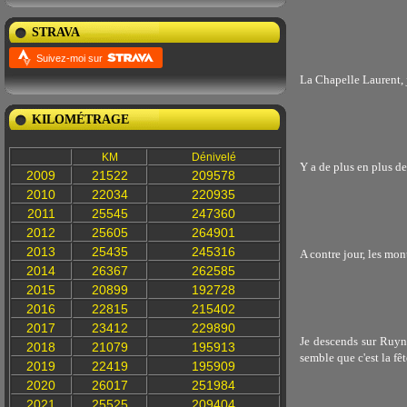
STRAVA
Suivez-moi sur
La Chapelle Laurent, j
KILOMÉTRAGE
KM
Dénivelé
Y a de plus en plus de 
2009
21522
209578
2010
22034
220935
2011
25545
247360
2012
25605
264901
2013
25435
245316
A contre jour, les mon
2014
26367
262585
2015
20899
192728
2016
22815
215402
2017
23412
229890
Je descends sur Ruyn
2018
21079
195913
semble que c'est la fêt
2019
22419
195909
2020
26017
251984
2021
25525
209404