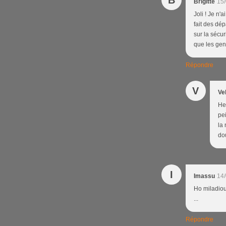
B
Brigitte
15/
Joli ! Je n'
fait des dép
sur la sécur
que les gens
Répondre
V
Ve
Hel
pe
la 
do
I
Imassu
14/
Ho miladiou 
...
Répondre