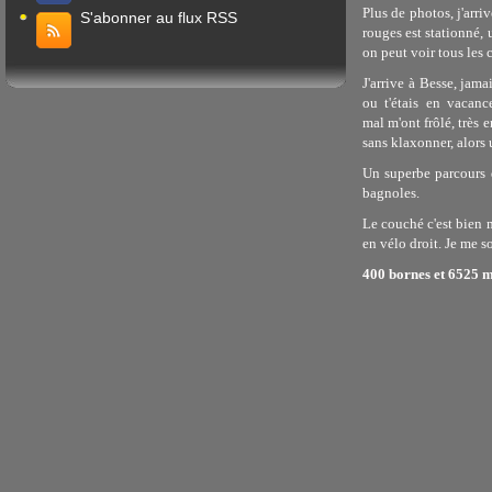
Plus de photos, j'arr
S'abonner au flux RSS
rouges est stationné, 
on peut voir tous les 
J'arrive à Besse, jama
ou t'étais en vacan
mal m'ont frôlé, très
sans klaxonner, alors 
Un superbe parcours q
bagnoles.
Le couché c'est bien m
en vélo droit. Je me s
400 bornes et 6525 m 