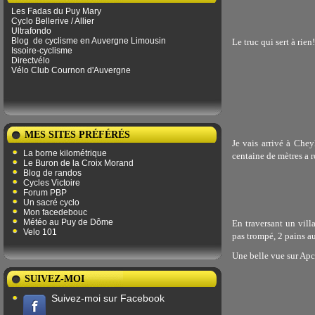
Les Fadas du Puy Mary
Cyclo Bellerive / Allier
Ultrafondo
Blog
de ​​cyclisme en Auvergne Limousin
Le truc qui sert à rien
Issoire-cyclisme
Directvélo
Vélo Club Cournon d'Auvergne
MES SITES PRÉFÉRÉS
Je vais arrivé à Chey
La borne kilométrique
centaine de mètres a r
Le Buron de la Croix Morand
Blog de randos
Cycles Victoire
Forum PBP
Un sacré cyclo
Mon facedebouc
Météo au Puy de Dôme
En traversant un vill
Velo 101
pas trompé, 2 pains au
Une belle vue sur Ap
SUIVEZ-MOI
Suivez-moi sur Facebook