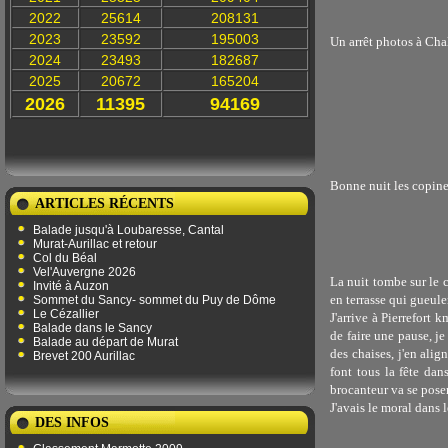
2022
25614
208131
2023
23592
195003
Un arrêt photos à Chal
2024
23493
182687
2025
20672
165204
2026
11395
94169
Bonne nuit les copine
ARTICLES RÉCENTS
Balade jusqu'à Loubaresse, Cantal
Murat-Aurillac et retour
Col du Béal
Vel'Auvergne 2026
La nuit tombe sur le 
Invité à Auzon
en terrasse qui gueule
Sommet du Sancy- sommet du Puy de Dôme
Le Cézallier
J'arrive à Pierrefort 
Balade dans le Sancy
de faire une pause, je
Balade au départ de Murat
des chaises, j'en alig
Brevet 200 Aurillac
font tous la fête dans
brocanteur va se poser
J'avais le moral dans 
DES INFOS