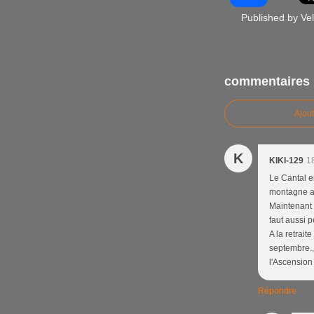
Published by Ve
commentaires
Ajou
K
KIKI-129
1
Le Cantal e
montagne au
Maintenant n
faut aussi p
A la retrait
septembre.,
l'Ascension
Répondre