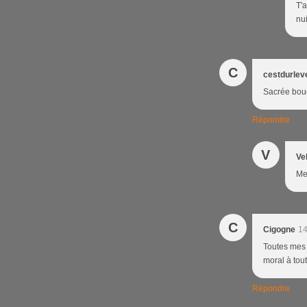
T'
nui
C
cestdurlev
Sacrée boucl
Répondre
V
Ve
Mer
C
Cigogne
14
Toutes mes 
moral à tou
Répondre