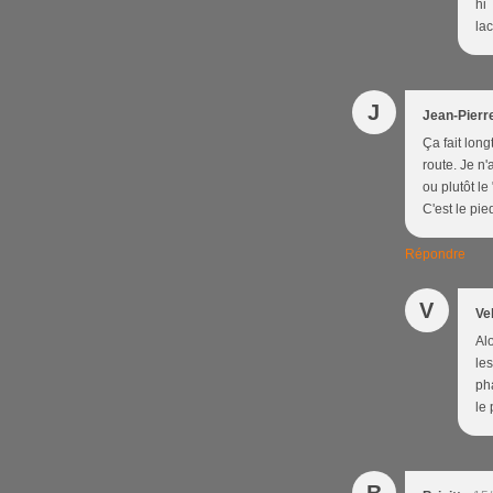
hi 
lac
J
Jean-Pierr
Ça fait long
route. Je n'
ou plutôt le
C'est le pie
Répondre
V
Ve
Al
le
ph
le 