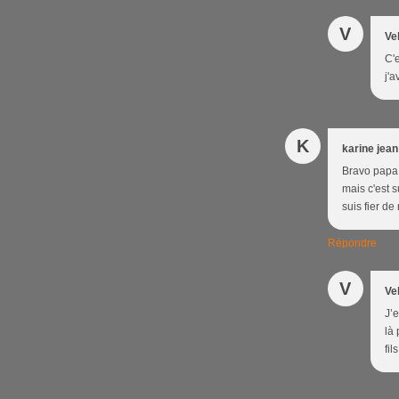
V
Ve
C'e
j'a
K
karine jean
Bravo papa 
mais c'est 
suis fier d
Répondre
V
Ve
J’
là 
fil