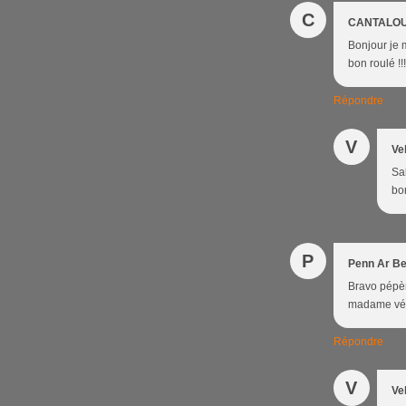
C
CANTALO
Bonjour je m
bon roulé !!
Répondre
V
Ve
Sal
bon
P
Penn Ar B
Bravo pépère
madame vélo
Répondre
V
Ve