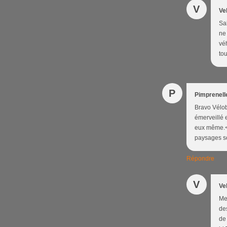
V
Ve
Sal
ne 
vé
tou
P
Pimprenel
Bravo Vélob
émerveillé 
eux même.<br
paysages so
Répondre
V
Ve
Mer
des
de 