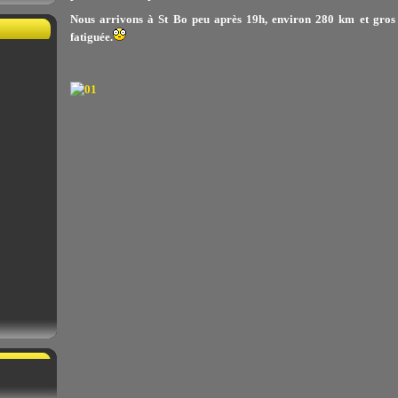
Nous arrivons à St Bo peu après 19h, environ 280 km et gros
fatiguée.