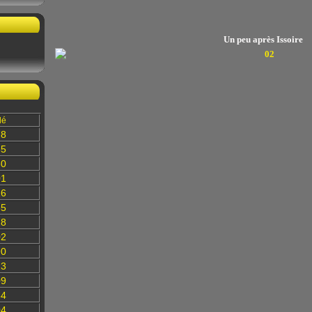
Un peu après Issoire
lé
78
35
60
01
16
85
28
02
90
13
09
84
04