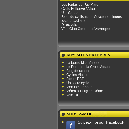
Les Fadas du Puy Mary
Cyclo Bellerive / Allier
Ultrafondo
Blog
de ​​cyclisme en Auvergne Limousin
Issoire-cyclisme
Directvélo
Vélo Club Cournon d'Auvergne
MES SITES PRÉFÉRÉS
La borne kilométrique
Le Buron de la Croix Morand
Blog de randos
Cycles Victoire
Forum PBP
Un sacré cyclo
Mon facedebouc
Météo au Puy de Dôme
Velo 101
SUIVEZ-MOI
Suivez-moi sur Facebook