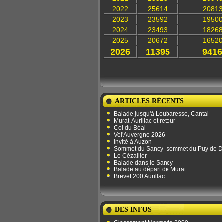
2022
25614
2081
2023
23592
1950
2024
23493
1826
2025
20672
1652
2026
11395
9416
ARTICLES RÉCENTS
Balade jusqu'à Loubaresse, Cantal
Murat-Aurillac et retour
Col du Béal
Vel'Auvergne 2026
Invité à Auzon
Sommet du Sancy- sommet du Puy de 
Le Cézallier
Balade dans le Sancy
Balade au départ de Murat
Brevet 200 Aurillac
DES INFOS