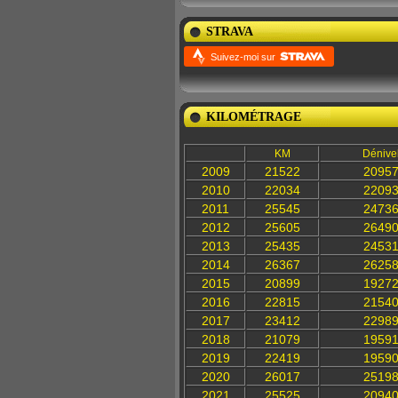
STRAVA
Suivez-moi sur
KILOMÉTRAGE
KM
Dénive
2009
21522
2095
2010
22034
2209
2011
25545
2473
2012
25605
2649
2013
25435
2453
2014
26367
2625
2015
20899
1927
2016
22815
2154
2017
23412
2298
2018
21079
1959
2019
22419
1959
2020
26017
2519
2021
25525
2094