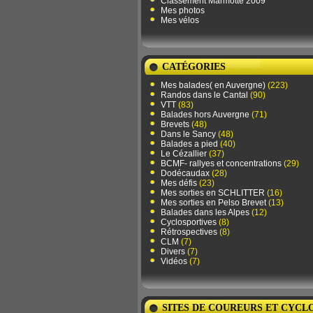
Classement Marmotte 2009
Mes photos
Mes vélos
CATÉGORIES
Mes balades( en Auvergne)
(223)
Randos dans le Cantal
(90)
VTT
(83)
Balades hors Auvergne
(71)
Brevets
(48)
Dans le Sancy
(48)
Balades a pied
(40)
Le Cézallier
(37)
BCMF- rallyes et concentrations
(29)
Dodécaudax
(28)
Mes défis
(23)
Mes sorties en SCHLITTER
(16)
Mes sorties en Pelso Brevet
(13)
Balades dans les Alpes
(12)
Cyclosportives
(8)
Rétrospectives
(8)
CLM
(7)
Divers
(7)
Vidéos
(7)
SITES DE COUREURS ET CYCL