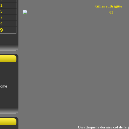
31
Gilles et Brigitte
03
87
04
9
Dôme
On attaque le dernier col de la 