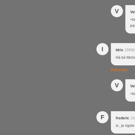
V
Ve
<br
pas
I
Idris
19/08
Hé bé Miche
Répondre
V
Ve
<br
F
frederic
19
si , je rigol