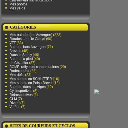
Classement Marmotte 2009
Mes photos
Mes vélos
CATÉGORIES
Mes balades( en Auvergne)
(223)
Randos dans le Cantal
(90)
VTT
(83)
Balades hors Auvergne
(71)
Brevets
(48)
Dans le Sancy
(48)
Balades a pied
(40)
Le Cézallier
(37)
BCMF- rallyes et concentrations
(29)
Dodécaudax
(28)
Mes défis
(23)
Mes sorties en SCHLITTER
(16)
Mes sorties en Pelso Brevet
(13)
Balades dans les Alpes
(12)
Cyclosportives
(8)
Rétrospectives
(8)
CLM
(7)
Divers
(7)
Vidéos
(7)
SITES DE COUREURS ET CYCLOS