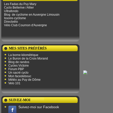
Les Fadas du Puy Mary
Cyclo Bellerive / Allier
Ultrafondo
Blog
de ​​cyclisme en Auvergne Limousin
Issoire-cyclisme
Directvélo
Vélo Club Cournon d'Auvergne
MES SITES PRÉFÉRÉS
La borne kilométrique
Le Buron de la Croix Morand
Blog de randos
Cycles Victoire
Forum PBP
Un sacré cyclo
Mon facedebouc
Météo au Puy de Dôme
Velo 101
SUIVEZ-MOI
Suivez-moi sur Facebook