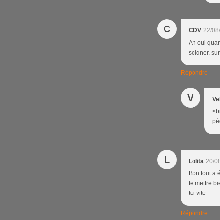
C
CDV
22/08
Ah oui quan
soigner, sur
Répondre
V
Ve
<br
péd
L
Lolita
20/0
Bon tout a é
te mettre bi
toi vite
Répondre