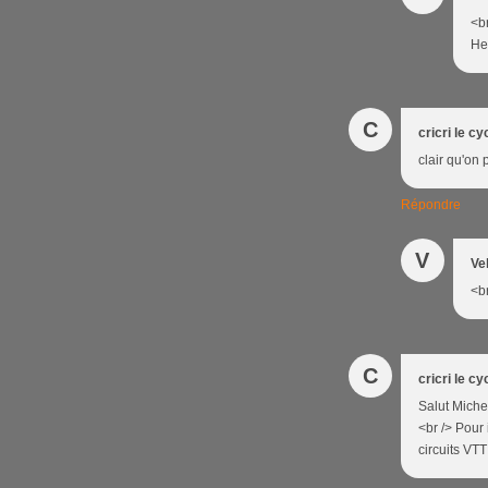
<br
Heu
C
cricri le cy
clair qu'on 
Répondre
V
Ve
<br
C
cricri le cy
Salut Michel
<br /> Pour 
circuits VT