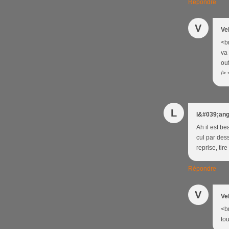
Répondre
V
Ve
<br
va 
ouf
/> 
L
l&#039;ang
Ah il est b
cul par dess
reprise, tir
Répondre
V
Ve
<b
tou