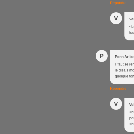
Répondre
V
Ve
<br
tou
P
Penn Ar be
Il faut se r
le disais mo
quoique ton
Répondre
V
Ve
<br
po
<br