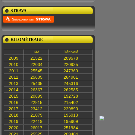
STRAVA
Suivez-moi sur
KILOMÉTRAGE
KM
Dénivelé
2009
21522
209578
2010
22034
220935
2011
25545
247360
2012
25605
264901
2013
25435
245316
2014
26367
262585
2015
20899
192728
2016
22815
215402
2017
23412
229890
2018
21079
195913
2019
22419
195909
2020
26017
251984
2021
25525
209404