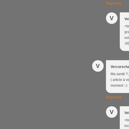
Répondre
V
Ve
<br
gra
voi
:00
V
Vercorsch
Ma santé ? j
( article à 
moment :-)
Répondre
V
Ve
<br
in