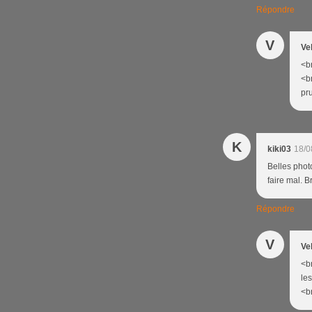
Répondre
V
Ve
<br
<b
pru
K
kiki03
18/0
Belles photo
faire mal. B
Répondre
V
Ve
<br
le
<br