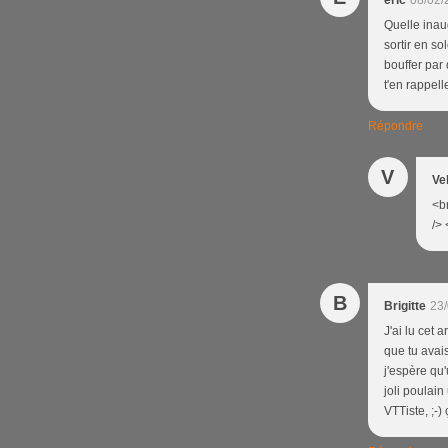
eric
08/02/
Quelle inaug
sortir en s
bouffer par 
t'en rappell
Répondre
V
Ve
<br
/> 
B
Brigitte
23/
J'ai lu cet 
que tu avais
j'espère qu'
joli poulain
VTTiste, ;-) 