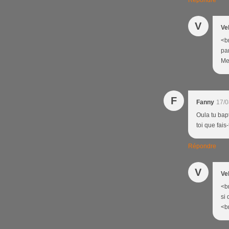
Répondre
V
Ve
<br
par
Mer
F
Fanny
17/0
Oula tu bapt
toi que fais
Répondre
V
Ve
<br
si 
<br