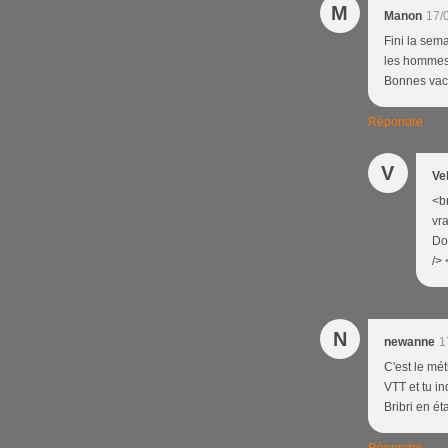
M
Manon
17/
Fini la sem
les hommes 
Bonnes vac
Répondre
V
Ve
<b
vr
Do
/> 
N
newanne
1
C'est le mét
VTT et tu in
Bribri en éta