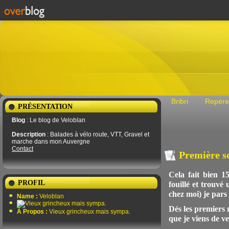
Bribri
Repére
PRÉSENTATION
Blog
: Le blog de Veloblan
Description
: Balades à vélo route, VTT, Gravel et
marche dans mon Auvergne
Contact
Première s
Cela fait bien 
PROFIL
fouillé et trouv
chez moi) je pars
Name :
Veloblan
Dés les premiers 
À Propos :
Vieux grincheux mais sympa.
que je viens de v