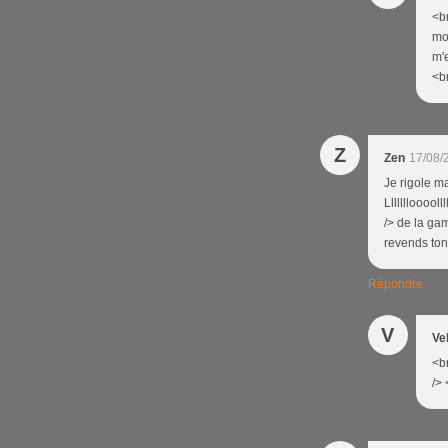
<br
mon
m'
<br
Z
Zen
17/08/
Je rigole ma
Lllllllooool
/> de la ga
revends ton 
Répondre
V
Ve
<br
/> 