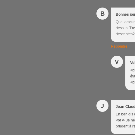
B
Bonnes jo
Quel acteur 
dessus. T'as
descentes?
Répondre
V
Ve
<br
éta
<br
J
Jean-Cla
Eh ben dis 
<br /> Je n
prudent à l'