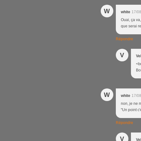
W
white
17/08
Ouai, ça va,
que serai r
Répondre
V
Ve
<br
Bo
W
white
17/08
non, je ne 
"Un point c'
Répondre
V
Ve