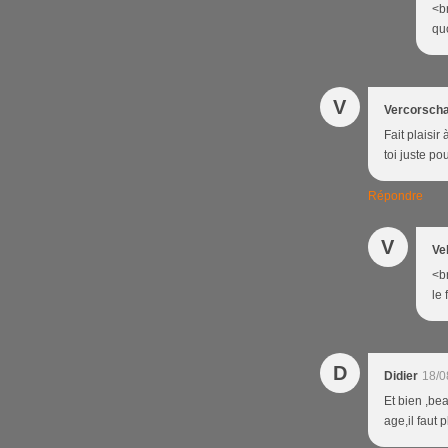
<br
quo
V
Vercorsch
Fait plaisir
toi juste po
Répondre
V
Ve
<br
le 
D
Didier
18/0
Et bien ,bea
age,il faut 