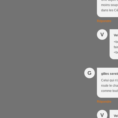
moins soupl
dans les C
Répondre
V
Ve
<br
fai
<br
G
gilles serei
Celui qui n'
route le ch
comme tout l
Répondre
V
Ve