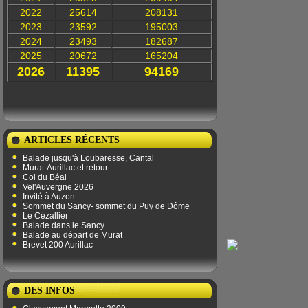
2022
25614
208131
2023
23592
195003
2024
23493
182687
2025
20672
165204
2026
11395
94169
ARTICLES RÉCENTS
Balade jusqu'à Loubaresse, Cantal
Murat-Aurillac et retour
Col du Béal
Vel'Auvergne 2026
Invité à Auzon
Sommet du Sancy- sommet du Puy de Dôme
Le Cézallier
Balade dans le Sancy
Balade au départ de Murat
Brevet 200 Aurillac
DES INFOS