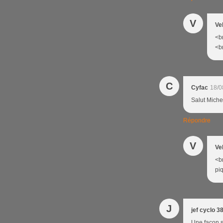
V
Ve
<br
<br
C
Cyfac
18/0
Salut Michel
Répondre
V
Ve
<br
piq
J
jef cyclo 3
Une façon s