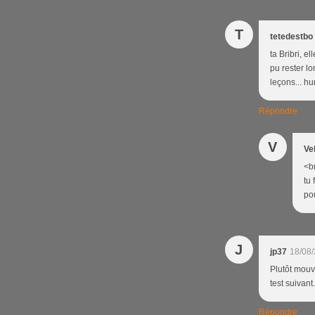
T
tetedestbo
ta Bribri, e
pu rester lo
leçons... hu
Répondre
V
Ve
<br
tu 
pou
J
jp37
18/08/
Plutôt mouv
test suivant.
Répondre