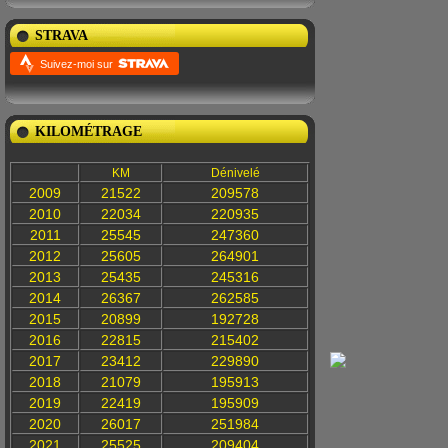
STRAVA
Suivez-moi sur
KILOMÉTRAGE
KM
Dénivelé
2009
21522
209578
2010
22034
220935
2011
25545
247360
2012
25605
264901
2013
25435
245316
2014
26367
262585
2015
20899
192728
2016
22815
215402
2017
23412
229890
2018
21079
195913
2019
22419
195909
2020
26017
251984
2021
25525
209404