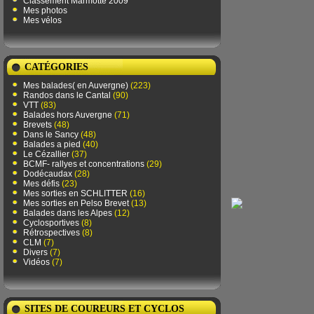
Classement Marmotte 2009
Mes photos
Mes vélos
CATÉGORIES
Mes balades( en Auvergne)
(223)
Randos dans le Cantal
(90)
VTT
(83)
Balades hors Auvergne
(71)
Brevets
(48)
Dans le Sancy
(48)
Balades a pied
(40)
Le Cézallier
(37)
BCMF- rallyes et concentrations
(29)
Dodécaudax
(28)
Mes défis
(23)
Mes sorties en SCHLITTER
(16)
Mes sorties en Pelso Brevet
(13)
Balades dans les Alpes
(12)
Cyclosportives
(8)
Rétrospectives
(8)
CLM
(7)
Divers
(7)
Vidéos
(7)
SITES DE COUREURS ET CYCLOS