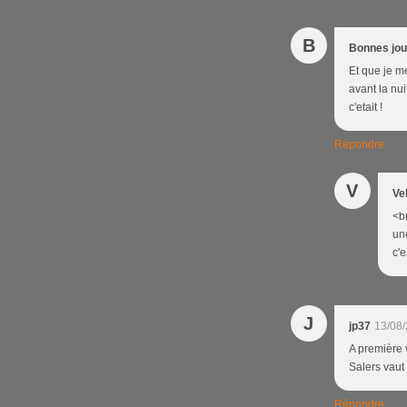
B
Bonnes jo
Et que je m
avant la nui
c'etait !
Répondre
V
Ve
<br
un
c'e
J
jp37
13/08/
A première v
Salers vaut
Répondre