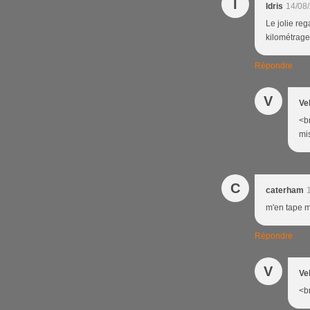
I
Idris
14/08
Le jolie reg
kilométrages
Répondre
V
Ve
<br
mis
C
caterham
m'en tape mo
Répondre
V
Ve
<br