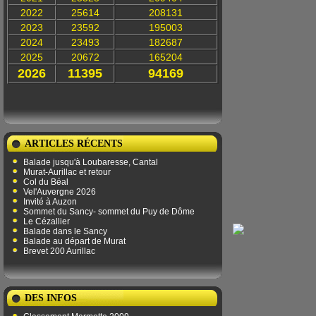
2022
25614
208131
2023
23592
195003
2024
23493
182687
2025
20672
165204
2026
11395
94169
ARTICLES RÉCENTS
Balade jusqu'à Loubaresse, Cantal
Murat-Aurillac et retour
Col du Béal
Vel'Auvergne 2026
Invité à Auzon
Sommet du Sancy- sommet du Puy de Dôme
Le Cézallier
Balade dans le Sancy
Balade au départ de Murat
Brevet 200 Aurillac
DES INFOS