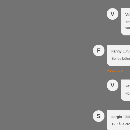
V
Ve
<br
vac
F
Fanny
13/0
Belles bête
Répondre
V
Ve
<br
S
sergio
13/0
12 ° à la c