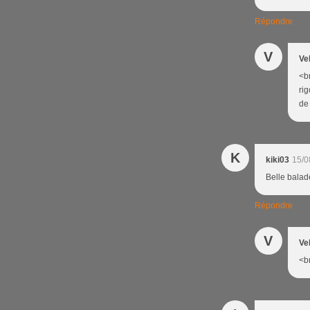
Répondre
V
Ve
<b
rig
de 
K
kiki03
15/0
Belle balade
Répondre
V
Ve
<br