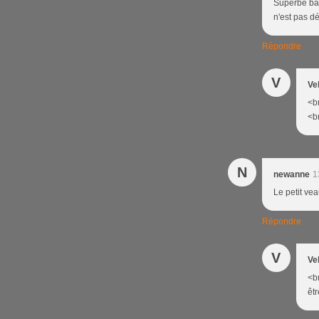
Superbe bal
n'est pas dé
Répondre
V
Ve
<br
<br
N
newanne
1
Le petit vea
Répondre
V
Ve
<br
êtr