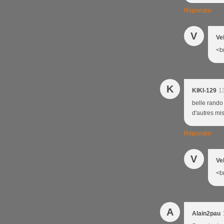
Répondre
V
Ve
<br
K
KIKI-129
1
belle rando
d'autres mis
Répondre
V
Ve
<br
A
Alain2pau