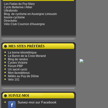
Les Fadas du Puy Mary
Cyclo Bellerive / Allier
Ultrafondo
Blog
de ​​cyclisme en Auvergne Limousin
Issoire-cyclisme
Directvélo
Vélo Club Cournon d'Auvergne
MES SITES PRÉFÉRÉS
La borne kilométrique
Le Buron de la Croix Morand
Blog de randos
Cycles Victoire
Forum PBP
Un sacré cyclo
Mon facedebouc
Météo au Puy de Dôme
Velo 101
SUIVEZ-MOI
Suivez-moi sur Facebook