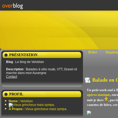
Bribri
Repére
PRÉSENTATION
Blog
: Le blog de Veloblan
Description
: Balades à vélo route, VTT, Gravel et
marche dans mon Auvergne
Contact
Balade en C
Un petit week end à Bl
PROFIL
apéros musique
, enc
nuit je dors
, pas l
Name :
Veloblan
canettes de bière, cer
À Propos :
Vieux grincheux mais sympa.