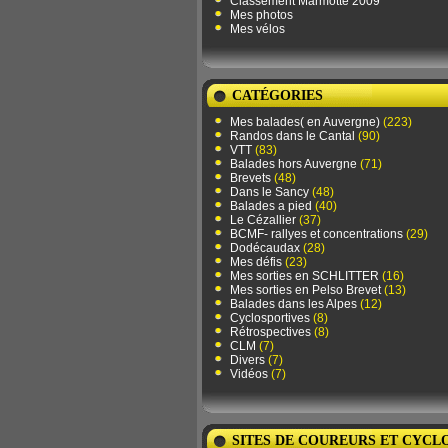
Classement Marmotte 2009
Mes photos
Mes vélos
CATÉGORIES
Mes balades( en Auvergne)
(223)
Randos dans le Cantal
(90)
VTT
(83)
Balades hors Auvergne
(71)
Brevets
(48)
Dans le Sancy
(48)
Balades a pied
(40)
Le Cézallier
(37)
BCMF- rallyes et concentrations
(29)
Dodécaudax
(28)
Mes défis
(23)
Mes sorties en SCHLITTER
(16)
Mes sorties en Pelso Brevet
(13)
Balades dans les Alpes
(12)
Cyclosportives
(8)
Rétrospectives
(8)
CLM
(7)
Divers
(7)
Vidéos
(7)
SITES DE COUREURS ET CYCL