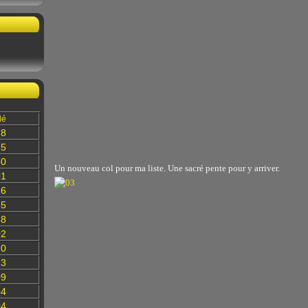
lé
78
35
60
Un nouveau col pour ma liste. Une sacré pente pour y arriver.
01
16
85
28
02
90
13
09
84
04