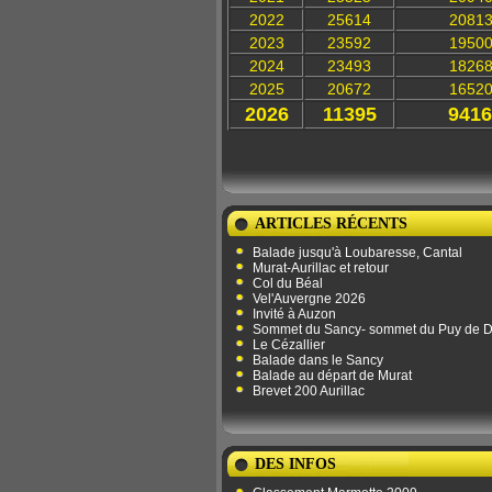
2022
25614
2081
2023
23592
1950
2024
23493
1826
2025
20672
1652
2026
11395
9416
ARTICLES RÉCENTS
Balade jusqu'à Loubaresse, Cantal
Murat-Aurillac et retour
Col du Béal
Vel'Auvergne 2026
Invité à Auzon
Sommet du Sancy- sommet du Puy de 
Le Cézallier
Balade dans le Sancy
Balade au départ de Murat
Brevet 200 Aurillac
DES INFOS