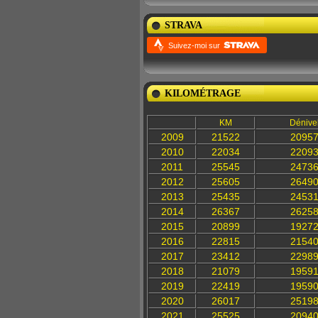
STRAVA
Suivez-moi sur
KILOMÉTRAGE
KM
Dénive
2009
21522
2095
2010
22034
2209
2011
25545
2473
2012
25605
2649
2013
25435
2453
2014
26367
2625
2015
20899
1927
2016
22815
2154
2017
23412
2298
2018
21079
1959
2019
22419
1959
2020
26017
2519
2021
25525
2094