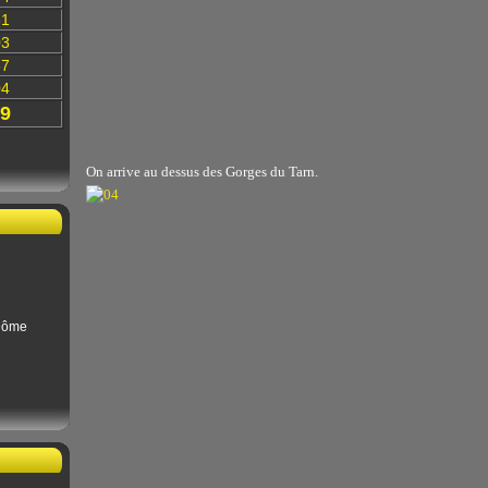
31
03
87
04
9
On arrive au dessus des Gorges du Tarn.
Dôme