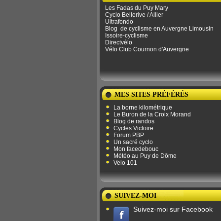
Les Fadas du Puy Mary
Cyclo Bellerive / Allier
Ultrafondo
Blog
de ​​cyclisme en Auvergne Limousin
Issoire-cyclisme
Directvélo
Vélo Club Cournon d'Auvergne
MES SITES PRÉFÉRÉS
La borne kilométrique
Le Buron de la Croix Morand
Blog de randos
Cycles Victoire
Forum PBP
Un sacré cyclo
Mon facedebouc
Météo au Puy de Dôme
Velo 101
SUIVEZ-MOI
Suivez-moi sur Facebook