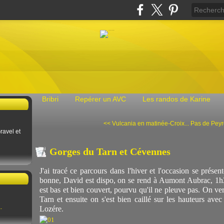
Bribri
Repérer un AVC
Les randos de Karine
<< Vulcania en matinée-Croix...
Pas de Peyro
ravel et
Gorges du Tarn et Cévennes
J'ai tracé ce parcours dans l'hiver et l'occasion se présen
bonne, David est dispo, on se rend à Aumont Aubrac, 1h30 d
est bas et bien couvert, pourvu qu'il ne pleuve pas. On ver
Tarn et ensuite on s'est bien caillé sur les hauteurs ave
.
Lozére.