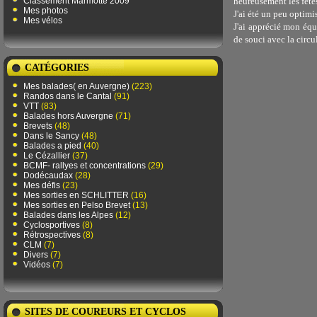
Classement Marmotte 2009
heureusement les fête
Mes photos
J'ai été un peu optimi
Mes vélos
J'ai apprécié mon équ
de souci avec la circul
CATÉGORIES
Mes balades( en Auvergne)
(223)
Randos dans le Cantal
(91)
VTT
(83)
Balades hors Auvergne
(71)
Brevets
(48)
Dans le Sancy
(48)
Balades a pied
(40)
Le Cézallier
(37)
BCMF- rallyes et concentrations
(29)
Dodécaudax
(28)
Mes défis
(23)
Mes sorties en SCHLITTER
(16)
Mes sorties en Pelso Brevet
(13)
Balades dans les Alpes
(12)
Cyclosportives
(8)
Rétrospectives
(8)
CLM
(7)
Divers
(7)
Vidéos
(7)
SITES DE COUREURS ET CYCLOS