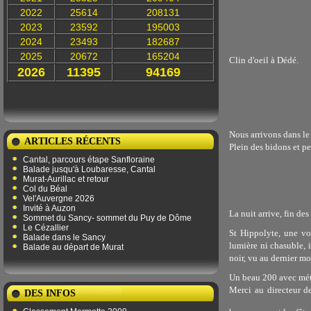
2022
25614
208131
2023
23592
195003
2024
23493
182687
2025
20672
165204
Clin d'oeil à Dédé.
2026
11395
94169
Nous arrivons dans le
ARTICLES RÉCENTS
Plein des bidons et pe
Cantal, parcours étape Sanfloraine
Balade jusqu'à Loubaresse, Cantal
Murat-Aurillac et retour
Col du Béal
Vel'Auvergne 2026
Invité à Auzon
La nuit arrive, fin des 
Sommet du Sancy- sommet du Puy de Dôme
Le Cézallier
St Hippolyte, une vo
Balade dans le Sancy
lumière ni chasuble, i
Balade au départ de Murat
noir, vu au dernier mo
Un beau 200 avec mété
Merci au directeur d
DES INFOS