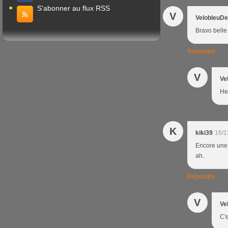
S'abonner au flux RSS
V
VelobleuDe
Bravo bell
Répondre
V
Ve
Heu
K
kiki39
16/1
Encore une b
ah.
Répondre
V
Ve
C'e