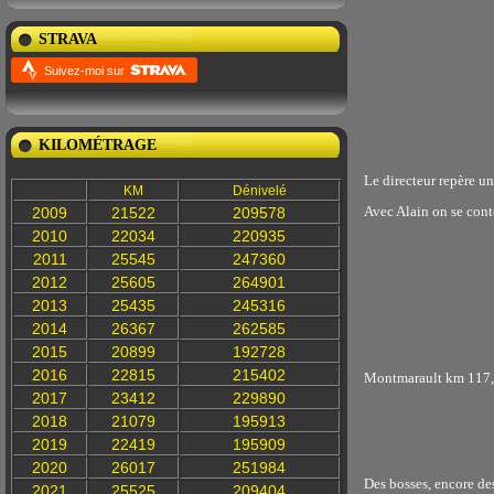
STRAVA
Suivez-moi sur
KILOMÉTRAGE
Le directeur repère un
KM
Dénivelé
Avec Alain on se cont
2009
21522
209578
2010
22034
220935
2011
25545
247360
2012
25605
264901
2013
25435
245316
2014
26367
262585
2015
20899
192728
2016
22815
215402
Montmarault km 117,
2017
23412
229890
2018
21079
195913
2019
22419
195909
2020
26017
251984
Des bosses, encore de
2021
25525
209404