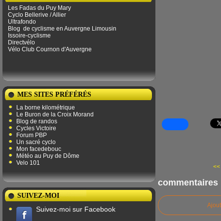
Les Fadas du Puy Mary
Cyclo Bellerive / Allier
Ultrafondo
Blog
de ​​cyclisme en Auvergne Limousin
Issoire-cyclisme
Directvélo
Vélo Club Cournon d'Auvergne
MES SITES PRÉFÉRÉS
La borne kilométrique
Le Buron de la Croix Morand
Blog de randos
Cycles Victoire
Forum PBP
Un sacré cyclo
Mon facedebouc
Météo au Puy de Dôme
Velo 101
<<
commentaires
SUIVEZ-MOI
Ajou
Suivez-moi sur Facebook