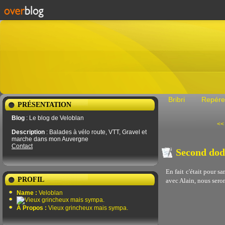
Bribri
Repére
PRÉSENTATION
Blog
: Le blog de Veloblan
<<
Description
: Balades à vélo route, VTT, Gravel et
marche dans mon Auvergne
Contact
Second dod
En fait c'était pour s
PROFIL
avec Alain, nous seron
Name :
Veloblan
À Propos :
Vieux grincheux mais sympa.