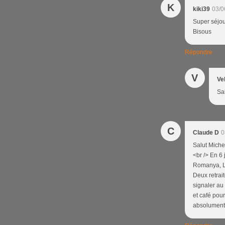
K
kiki39
03/0
Super séjour
Bisous
Répondre
V
Ve
Sal
C
Claude D
0
Salut Miche
<br /> En 6 
Romanya, Ll
Deux retrait
signaler au
et café pour
absolument 