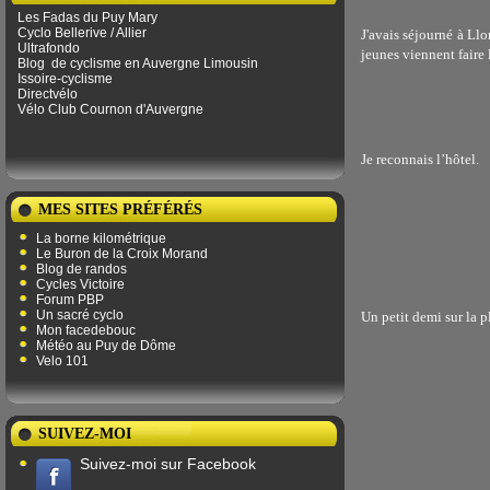
Les Fadas du Puy Mary
Cyclo Bellerive / Allier
J'avais séjourné à Ll
Ultrafondo
jeunes viennent faire 
Blog
de ​​cyclisme en Auvergne Limousin
Issoire-cyclisme
Directvélo
Vélo Club Cournon d'Auvergne
Je reconnais l’hôtel.
MES SITES PRÉFÉRÉS
La borne kilométrique
Le Buron de la Croix Morand
Blog de randos
Cycles Victoire
Forum PBP
Un sacré cyclo
Un petit demi sur la p
Mon facedebouc
Météo au Puy de Dôme
Velo 101
SUIVEZ-MOI
Suivez-moi sur Facebook