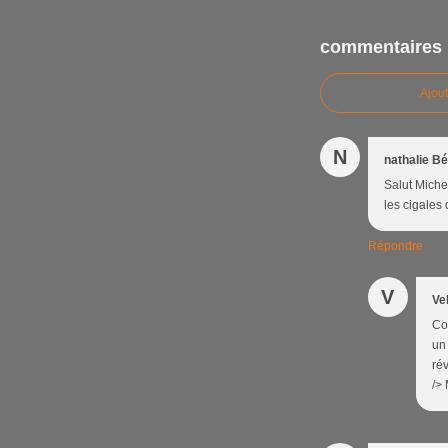
commentaires
Ajou
N
nathalie B
Salut Michel
les cigales
Répondre
V
Ve
Co
un 
rév
/>