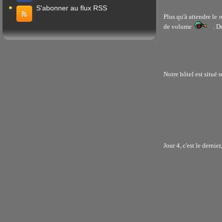
S'abonner au flux RSS
Plus qu'à attendre le 
de volume
. De
Notre hôtel est situé 
Jour 4, c'est le dernier