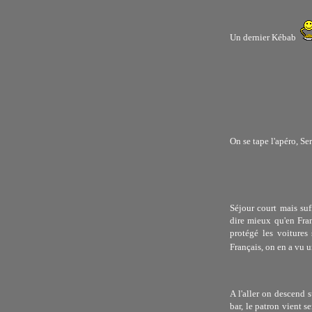
Un dernier Kébab
On se tape l'apéro, Ser
Séjour court mais suff
dire mieux qu'en Fran
protégé les voiture
Français, on en a vu u
A l'aller on descend 
bar, le patron vient s