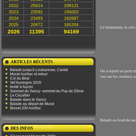
2022
25614
208131
2023
23592
195003
2024
23493
182687
2025
20672
165204
Le lendemain, le ciel 
2026
11395
94169
ARTICLES RÉCENTS
Balade jusqu'à Loubaresse, Cantal
On a repéré un petit t
Murat-Aurillac et retour
vue sur les cuisines, 
Col du Béal
Vel'Auvergne 2026
Invité à Auzon
Sommet du Sancy- sommet du Puy de Dôme
Le Cézallier
Balade dans le Sancy
Balade au départ de Murat
Brevet 200 Aurillac
Balade en bord de mer
DES INFOS