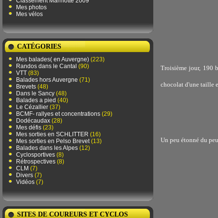
Classement Marmotte 2009
Mes photos
Mes vélos
CATÉGORIES
Mes balades( en Auvergne)
(223)
Randos dans le Cantal
(90)
Troisième jour, 190 b
VTT
(83)
Balades hors Auvergne
(71)
chocolat d'une taille
Brevets
(48)
Dans le Sancy
(48)
Balades a pied
(40)
Le Cézallier
(37)
BCMF- rallyes et concentrations
(29)
Dodécaudax
(28)
Mes défis
(23)
Mes sorties en SCHLITTER
(16)
Un peu étonné du peu 
Mes sorties en Pelso Brevet
(13)
Balades dans les Alpes
(12)
Cyclosportives
(8)
Rétrospectives
(8)
CLM
(7)
Divers
(7)
Vidéos
(7)
SITES DE COUREURS ET CYCLOS