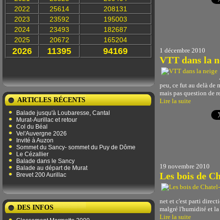
2022
25614
208131
2023
23592
195003
2024
23493
182687
2025
20672
165204
2026
11395
94169
1 décembre 2010
VTT dans la n
peu, ce fut au delà de m
mais pas question de re
ARTICLES RÉCENTS
Lire la suite
Balade jusqu'à Loubaresse, Cantal
Murat-Aurillac et retour
Col du Béal
Vel'Auvergne 2026
Invité à Auzon
Sommet du Sancy- sommet du Puy de Dôme
Le Cézallier
Balade dans le Sancy
19 novembre 2010
Balade au départ de Murat
Les bois de C
Brevet 200 Aurillac
net et c'est parti dire
DES INFOS
malgré l'humidité et la 
Lire la suite