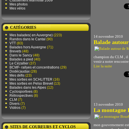
Classement Marmotte 2009
Mes photos
Mes vélos
CATÉGORIES
Mes balades( en Auvergne)
(223)
14 novembre 2010
Randos dans le Cantal
(90)
Balade autou
VTT
(83)
Balades hors Auvergne
(71)
Brevets
(48)
Dans le Sancy
(48)
champion du CLM , il e
Balades a pied
(40)
venir a notre rencontre
Le Cézallier
(37)
Lire la suite
BCMF- rallyes et concentrations
(29)
Dodécaudax
(28)
Mes défis
(23)
Mes sorties en SCHLITTER
(16)
Mes sorties en Pelso Brevet
(13)
Balades dans les Alpes
(12)
Cyclosportives
(8)
Rétrospectives
(8)
CLM
(7)
Divers
(7)
13 novembre 2010
Vidéos
(7)
La montagne 
mon gouvernement est t
SITES DE COUREURS ET CYCLOS