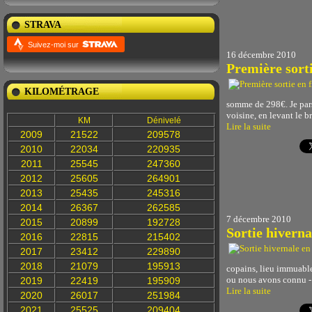
STRAVA
Suivez-moi sur
16 décembre 2010
Première sorti
KILOMÉTRAGE
somme de 298€. Je pars 
voisine, en levant le br
KM
Dénivelé
Lire la suite
2009
21522
209578
2010
22034
220935
2011
25545
247360
2012
25605
264901
2013
25435
245316
2014
26367
262585
7 décembre 2010
2015
20899
192728
Sortie hivern
2016
22815
215402
2017
23412
229890
2018
21079
195913
copains, lieu immuable
ou nous avons connu -14
2019
22419
195909
Lire la suite
2020
26017
251984
2021
25525
209404