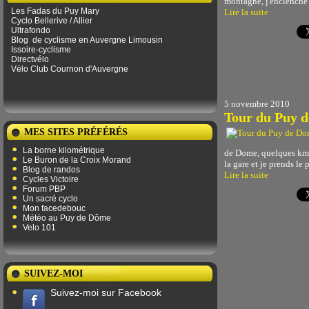
montagne, j'enclenche 
Les Fadas du Puy Mary
Lire la suite
Cyclo Bellerive / Allier
Ultrafondo
Blog
de ​​cyclisme en Auvergne Limousin
Issoire-cyclisme
Directvélo
Vélo Club Cournon d'Auvergne
5 novembre 2010
Tour du Puy 
MES SITES PRÉFÉRÉS
La borne kilométrique
de Dome, quelques km po
Le Buron de la Croix Morand
la gare et je prends le
Blog de randos
Lire la suite
Cycles Victoire
Forum PBP
Un sacré cyclo
Mon facedebouc
Météo au Puy de Dôme
Velo 101
SUIVEZ-MOI
Suivez-moi sur Facebook