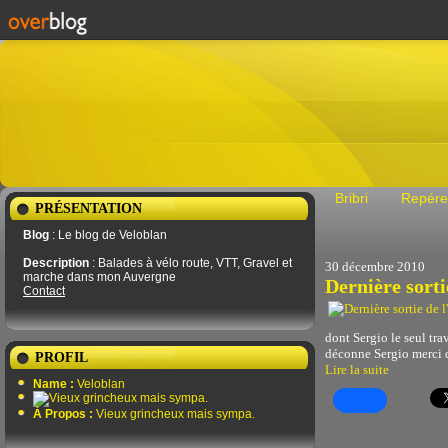
Bribri
Repére
PRÉSENTATION
Blog
: Le blog de Veloblan
Description
: Balades à vélo route, VTT, Gravel et
30 décembre 2010
marche dans mon Auvergne
Dernière sorti
Contact
dont Sergio le seul trav
déconne Sergio merci d
PROFIL
Lire la suite
Name :
Veloblan
À Propos :
Vieux grincheux mais sympa.