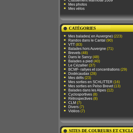
Classement Marmotte 2009
Mes photos
Mes vélos
CATÉGORIES
Mes balades( en Auvergne)
(223)
Randos dans le Cantal
(90)
VTT
(83)
Balades hors Auvergne
(71)
Brevets
(48)
Dans le Sancy
(48)
Balades a pied
(40)
Le Cézallier
(37)
BCMF- rallyes et concentrations
(29)
Dodécaudax
(28)
Mes défis
(23)
Mes sorties en SCHLITTER
(16)
Mes sorties en Pelso Brevet
(13)
Balades dans les Alpes
(12)
Cyclosportives
(8)
Rétrospectives
(8)
CLM
(7)
Divers
(7)
Vidéos
(7)
SITES DE COUREURS ET CYCL