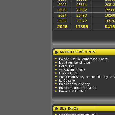
2022
25614
2081
2023
23592
1950
2024
23493
1826
2025
20672
1652
2026
11395
9416
ARTICLES RÉCENTS
Balade jusqu'à Loubaresse, Cantal
Murat-Aurillac et retour
Col du Béal
Vel'Auvergne 2026
Invité à Auzon
Sommet du Sancy- sommet du Puy de 
Le Cézallier
Balade dans le Sancy
Balade au départ de Murat
Brevet 200 Aurillac
DES INFOS