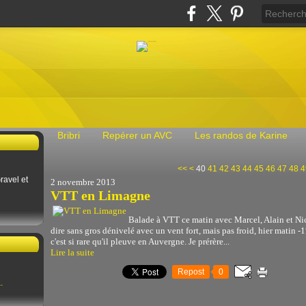
Bribri
Repérer un AVC
Les randos de Karine
10
20
30
<<
<
40
41
42
43
44
45
46
47
48
4
ravel et
2 novembre 2013
VTT en Limagne
Balade à VTT ce matin avec Marcel, Alain et Ni
dire sans gros dénivelé avec un vent fort, mais pas froid, hier matin -1
c'est si rare qu'il pleuve en Auvergne. Je prérère...
Lire la suite
Repost
0
.