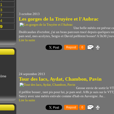
31
03
3 octobre 2013
87
Les gorges de la Truyère et l'Aubrac
04
9
Une belle météo est prévue ce 
Dodécaudax d'octobre, j'ai un beau parcours tracé depuis quelques te
pars seul, mes acolytes, Sergio et David préfèrent bosser! A 5h30 j'ouvr
Lire la suite
Repost
0
24 septembre 2013
Dôme
Tour des lacs, Aydat, Chambon, Pavin
Grosse envie de sortir le V
il préfère bosser , tant pis pour lui, je pars seul. A 8h je suis sur le V
Sancy avec une météo estivale comme d'hab en Auvergne. Au...
Lire la suite
Repost
0