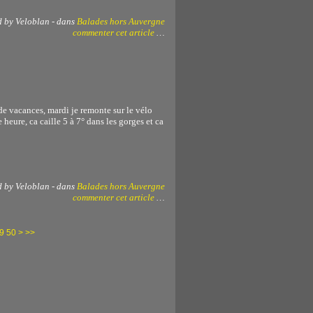
d by Veloblan
-
dans
Balades hors Auvergne
commenter cet article
…
e vacances, mardi je remonte sur le vélo
heure, ca caille 5 à 7° dans les gorges et ca
d by Veloblan
-
dans
Balades hors Auvergne
commenter cet article
…
60
70
9
50
>
>>