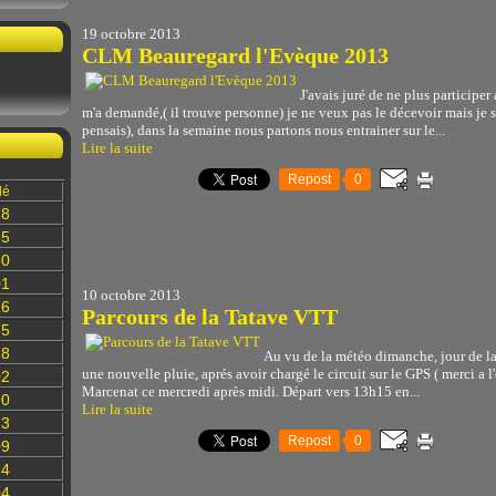
19 octobre 2013
CLM Beauregard l'Evèque 2013
J'avais juré de ne plus participe
m'a demandé,( il trouve personne) je ne veux pas le décevoir mais je su
pensais), dans la semaine nous partons nous entrainer sur le...
Lire la suite
Repost
0
lé
78
35
60
01
10 octobre 2013
16
Parcours de la Tatave VTT
85
28
Au vu de la météo dimanche, jour de la r
une nouvelle pluie, aprés avoir chargé le circuit sur le GPS ( merci a l
02
Marcenat ce mercredi après midi. Départ vers 13h15 en...
90
Lire la suite
13
Repost
0
09
84
04