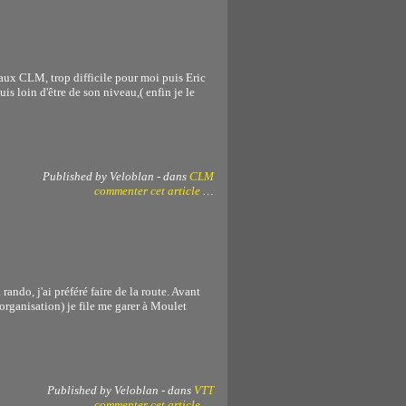
r aux CLM, trop difficile pour moi puis Eric
is loin d'être de son niveau,( enfin je le
Published by Veloblan
-
dans
CLM
commenter cet article
…
ando, j'ai préféré faire de la route. Avant
'organisation) je file me garer à Moulet
Published by Veloblan
-
dans
VTT
commenter cet article
…