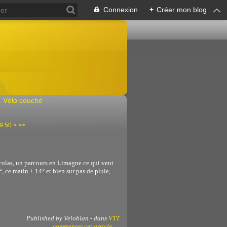
Connexion
+
Créer mon blog
Vélo couché
60
70
9
50
>
>>
colas, un parcours en Limagne ce qui veut
°, ce matin + 14° et bien sur pas de pluie,
Published by Veloblan
-
dans
VTT
commenter cet article
…