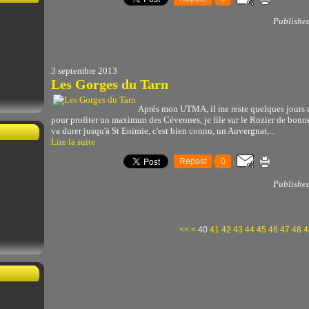
Publishe
3 septembre 2013
Les Gorges du Tarn
Aprés mon UTMA, il me reste quelques jours d
pour profiter un maximun des Cévennes, je file sur le Rozier de bonne 
va durer jusqu'à St Enimie, c'est bien connu, un Auvergnat,...
Lire la suite
Repost
0
Publishe
10
20
30
<<
<
40
41
42
43
44
45
46
47
48
4