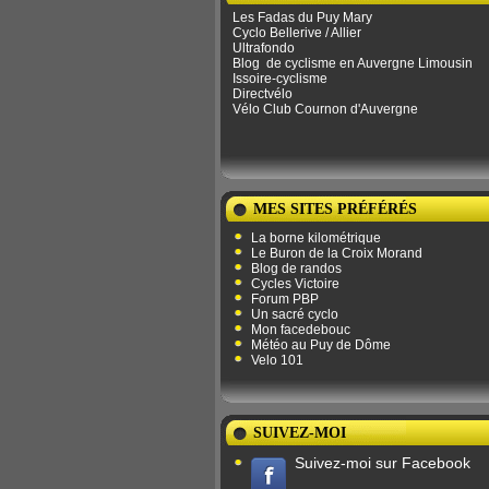
Les Fadas du Puy Mary
Cyclo Bellerive / Allier
Ultrafondo
Blog
de ​​cyclisme en Auvergne Limousin
Issoire-cyclisme
Directvélo
Vélo Club Cournon d'Auvergne
MES SITES PRÉFÉRÉS
La borne kilométrique
Le Buron de la Croix Morand
Blog de randos
Cycles Victoire
Forum PBP
Un sacré cyclo
Mon facedebouc
Météo au Puy de Dôme
Velo 101
SUIVEZ-MOI
Suivez-moi sur Facebook