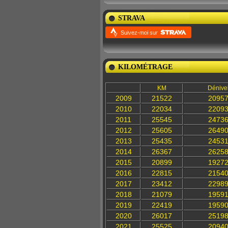
STRAVA
Suivez-moi sur
KILOMÉTRAGE
KM
Dénive
2009
21522
2095
2010
22034
2209
2011
25545
2473
2012
25605
2649
2013
25435
2453
2014
26367
2625
2015
20899
1927
2016
22815
2154
2017
23412
2298
2018
21079
1959
2019
22419
1959
2020
26017
2519
2021
25525
2094