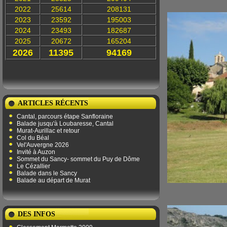
2022
25614
208131
2023
23592
195003
2024
23493
182687
2025
20672
165204
2026
11395
94169
ARTICLES RÉCENTS
Cantal, parcours étape Sanfloraine
Balade jusqu'à Loubaresse, Cantal
Murat-Aurillac et retour
Col du Béal
Vel'Auvergne 2026
Invité à Auzon
Sommet du Sancy- sommet du Puy de Dôme
Le Cézallier
Balade dans le Sancy
Balade au départ de Murat
DES INFOS