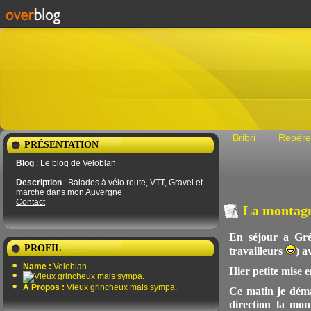
Bribri
Repére
PRÉSENTATION
Blog
: Le blog de Veloblan
Description
: Balades à vélo route, VTT, Gravel et
marche dans mon Auvergne
Contact
La montagn
En séjour a Gré
PROFIL
travailleurs
) a
Name :
Veloblan
Hier petite mise 
À Propos :
Vieux grincheux mais sympa.
Ce matin je déma
direction la mo