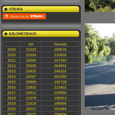
STRAVA
Suivez-moi sur
KILOMÉTRAGE
KM
Dénivelé
2009
21522
209578
2010
22034
220935
2011
25545
247360
2012
25605
264901
2013
25435
245316
2014
26367
262585
2015
20899
192728
2016
22815
215402
2017
23412
229890
2018
21079
195913
2019
22419
195909
2020
26017
251984
2021
25525
209404