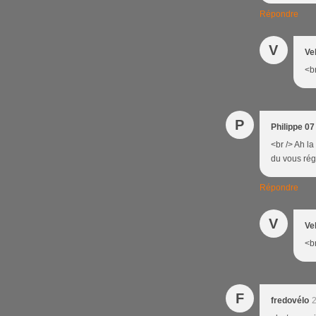
Répondre
V
Ve
<br
P
Philippe 07
<br /> Ah l
du vous rég
Répondre
V
Ve
<br
F
fredovélo
2