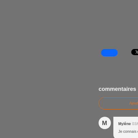
commentaires
Ajou
M
Mylène
03/
Je connais c