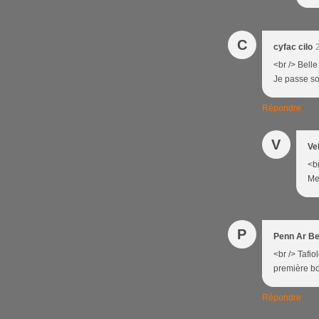
C
cyfac cilo
<br /> Belle
Je passe sou
Répondre
V
Ve
<br
Mer
P
Penn Ar B
<br /> Tafi
première bos
Répondre