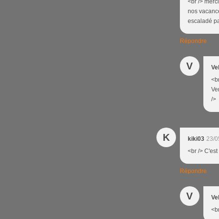
<br /> merc
nos vacances
escaladé par
Répondre
V
Ve
<br
Ver
/>
K
kiki03
23/0
<br /> C'est
Répondre
V
Ve
<br