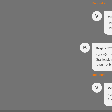
Répondre
V
Ve
<b
<br
B
Brigitte
22/
<br /> Grrrr
Graille, ple
retourne<br 
Répondre
V
Ve
<br
/> 