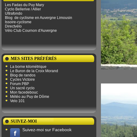
Les Fadas du Puy Mary
Cyclo Bellerive / Allier
Ultrafondo
Blog
de ​​cyclisme en Auvergne Limousin
Issoire-cyclisme
Directvélo
Vélo Club Cournon d'Auvergne
MES SITES PRÉFÉRÉS
La borne kilométrique
Le Buron de la Croix Morand
Blog de randos
Cycles Victoire
Forum PBP
Un sacré cyclo
Mon facedebouc
Météo au Puy de Dôme
Velo 101
SUIVEZ-MOI
Suivez-moi sur Facebook