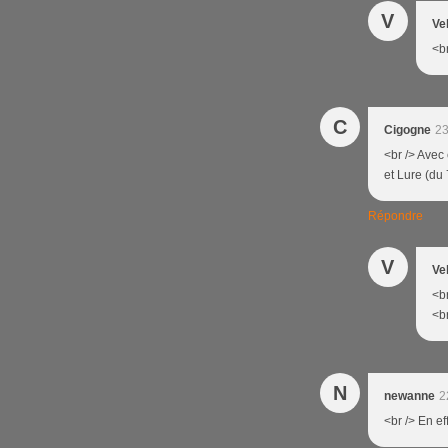
V
Ve
<br
C
Cigogne
23
<br /> Avec
et Lure (du 
Répondre
V
Ve
<br
<br
N
newanne
2
<br /> En ef