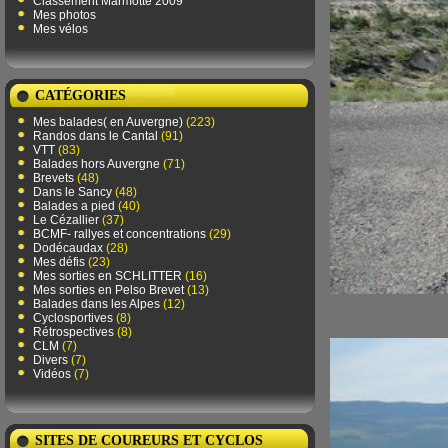
Classement Marmotte 2009
Mes photos
Mes vélos
CATÉGORIES
Mes balades( en Auvergne)
(223)
Randos dans le Cantal
(91)
VTT
(83)
Balades hors Auvergne
(71)
Brevets
(48)
Dans le Sancy
(48)
Balades a pied
(40)
Le Cézallier
(37)
BCMF- rallyes et concentrations
(29)
Dodécaudax
(28)
Mes défis
(23)
Mes sorties en SCHLITTER
(16)
Mes sorties en Pelso Brevet
(13)
Balades dans les Alpes
(12)
Cyclosportives
(8)
Rétrospectives
(8)
CLM
(7)
Divers
(7)
Vidéos
(7)
SITES DE COUREURS ET CYCLOS