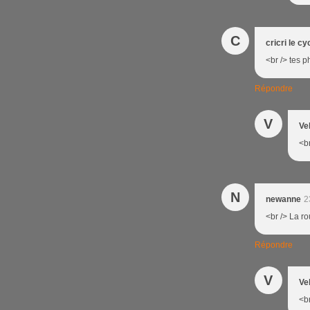
C
cricri le cy
<br /> tes 
Répondre
V
Ve
<br
N
newanne
2
<br /> La r
Répondre
V
Ve
<br