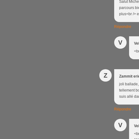
Salut Michel
parcours bi
plus<br /> 
Répondre
V
Ve
<br
Z
Zammit eri
joli ballade
tellement bo
suis allé da
Répondre
V
Ve
<br