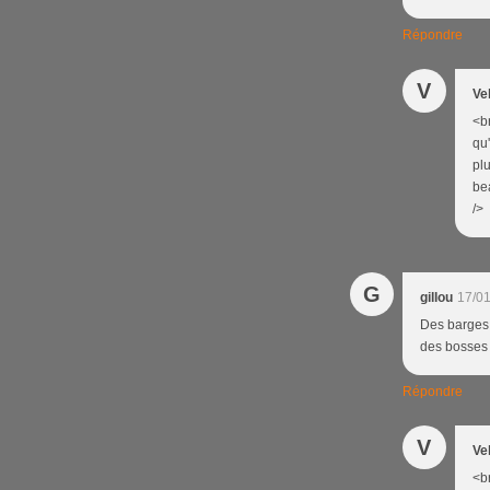
Répondre
V
Ve
<b
qu'
plu
bea
/>
G
gillou
17/01
Des barges l
des bosses 
Répondre
V
Ve
<br