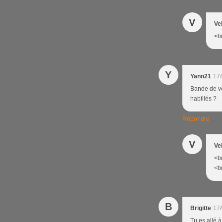
V
Ve
<br
Y
Yann21
17/
Bande de ve
habillés ?
Répondre
V
Ve
<br
<br
B
Brigitte
17/
Tu es allé à