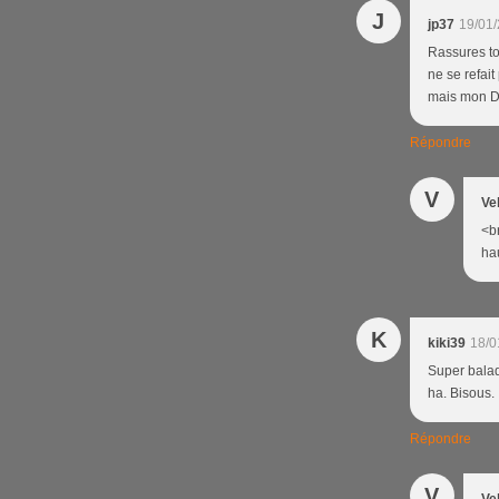
J
jp37
19/01/
Rassures toi
ne se refait
mais mon D+
Répondre
V
Ve
<br
ha
K
kiki39
18/0
Super balade
ha. Bisous.
Répondre
V