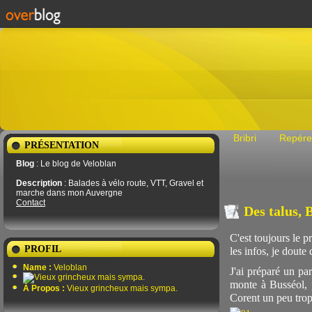
Bribri
Repére
PRÉSENTATION
Blog
: Le blog de Veloblan
Description
: Balades à vélo route, VTT, Gravel et
marche dans mon Auvergne
Contact
Des talus, 
C'est toujours le p
PROFIL
les infos, je doute
Name :
Veloblan
J'ai préparé un pa
monte à Busséol, 
À Propos :
Vieux grincheux mais sympa.
Corent un peu trop