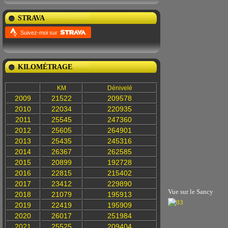
STRAVA
Suivez-moi sur
KILOMÉTRAGE
KM
Dénivelé
2009
21522
209578
2010
22034
220935
2011
25545
247360
2012
25605
264901
2013
25435
245316
2014
26367
262585
2015
20899
192728
2016
22815
215402
2017
23412
229890
Vue sur le Sancy
2018
21079
195913
2019
22419
195909
2020
26017
251984
2021
25525
209404