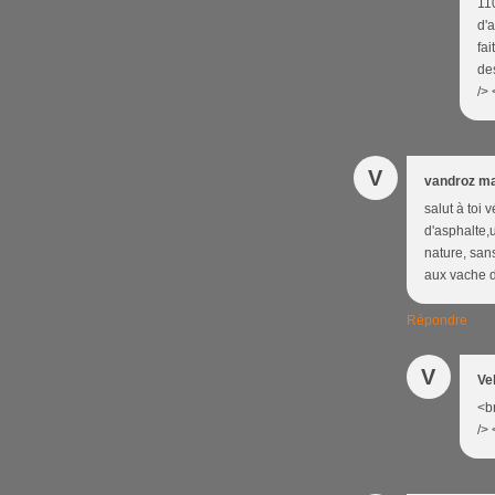
110
d'a
fai
des
/> 
V
vandroz ma
salut à toi
d'asphalte,
nature, sans
aux vache d
Répondre
V
Ve
<br
/> 