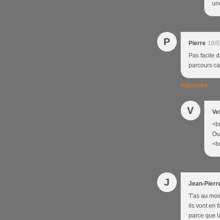
une
P
Pierre
18/0
Pas facile d
parcours ca
Répondre
V
Ve
<br
Ou
<br
J
Jean-Pierr
T'as au moi
ils vont en 
parce que l