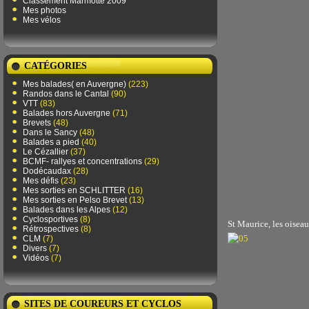
Classement Marmotte 2009
Mes photos
Mes vélos
CATÉGORIES
Mes balades( en Auvergne)
(223)
Randos dans le Cantal
(90)
VTT
(83)
Balades hors Auvergne
(71)
Brevets
(48)
Dans le Sancy
(48)
Balades a pied
(40)
Le Cézallier
(37)
BCMF- rallyes et concentrations
(29)
Dodécaudax
(28)
Mes défis
(23)
Mes sorties en SCHLITTER
(16)
Mes sorties en Pelso Brevet
(13)
Balades dans les Alpes
(12)
Cyclosportives
(8)
St Maurice, les oiseau
Rétrospectives
(8)
CLM
(7)
Divers
(7)
Vidéos
(7)
SITES DE COUREURS ET CYCLOS