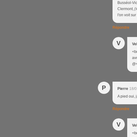
Busséol-Vic
Clermont, j
l'on voit su
Répondre
V
Ve
<b
avo
@+<
P
Pierre
18/0
A pied oui, 
Répondre
V
Ve
<b