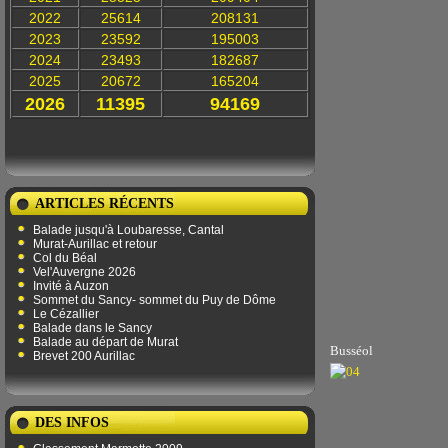
2022
25614
208131
2023
23592
195003
2024
23493
182687
2025
20672
165204
2026
11395
94169
ARTICLES RÉCENTS
Balade jusqu'à Loubaresse, Cantal
Murat-Aurillac et retour
Col du Béal
Vel'Auvergne 2026
Invité à Auzon
Sommet du Sancy- sommet du Puy de Dôme
Le Cézallier
Balade dans le Sancy
Balade au départ de Murat
Busséol
Brevet 200 Aurillac
DES INFOS