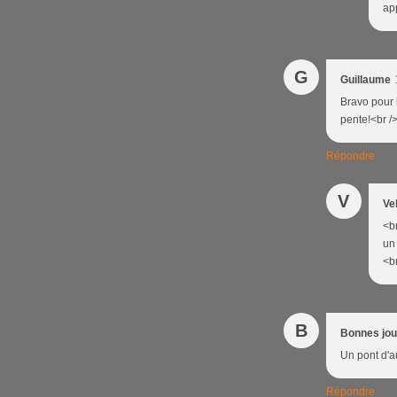
app
G
Guillaume
Bravo pour l
pente!<br /
Répondre
V
Ve
<b
un 
<br
B
Bonnes jo
Un pont d'au
Répondre