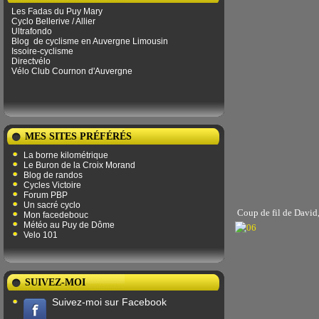
Les Fadas du Puy Mary
Cyclo Bellerive / Allier
Ultrafondo
Blog
de ​​cyclisme en Auvergne Limousin
Issoire-cyclisme
Directvélo
Vélo Club Cournon d'Auvergne
MES SITES PRÉFÉRÉS
La borne kilométrique
Le Buron de la Croix Morand
Blog de randos
Cycles Victoire
Forum PBP
Un sacré cyclo
Coup de fil de David, 
Mon facedebouc
Météo au Puy de Dôme
Velo 101
SUIVEZ-MOI
Suivez-moi sur Facebook