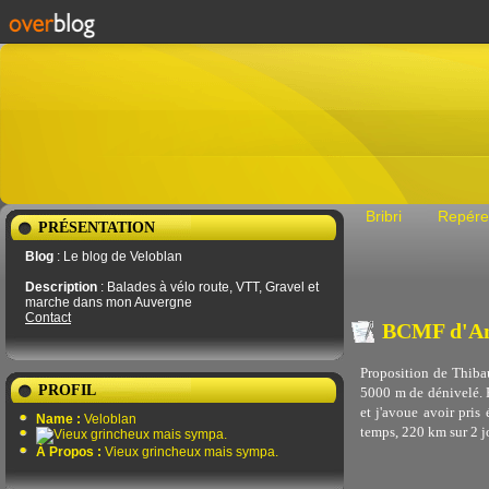
Bribri
Repére
PRÉSENTATION
Blog
: Le blog de Veloblan
Description
: Balades à vélo route, VTT, Gravel et
marche dans mon Auvergne
Contact
BCMF d'A
Proposition de Thibaul
PROFIL
5000 m de dénivelé. F
et j'avoue avoir pris
Name :
Veloblan
temps, 220 km sur 2 j
À Propos :
Vieux grincheux mais sympa.