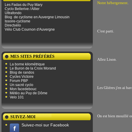
Notre hébergement
.
Les Fadas du Puy Mary
Cyclo Bellerive / Allier
Ultrafondo
Blog
de ​​cyclisme en Auvergne Limousin
Issoire-cyclisme
Directvélo
Vélo Club Cournon d'Auvergne
C'est parti.
MES SITES PRÉFÉRÉS
Allez Lison.
La borne kilométrique
Le Buron de la Croix Morand
Blog de randos
Cycles Victoire
Forum PBP
Un sacré cyclo
Les Gliéres j'en ai bav
Mon facedebouc
Météo au Puy de Dôme
Velo 101
On est bien mouillé on
SUIVEZ-MOI
Suivez-moi sur Facebook