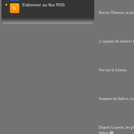
S'abonner au flux RSS
Ravito Thorens, la pl
2 copains de Genève L
Vue sur le Léman.
Sommet du Salève, La
D'après Laurent, les p
Salers 😂