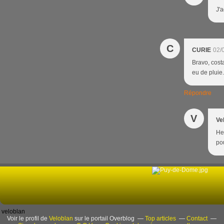
J'a
C
CURIE
02/
Bravo, cost
eu de pluie.
Répondre
V
Ve
Hel
po
veloblan
Voir le profil de
Veloblan
sur le portail Overblog
Top articles
Contact