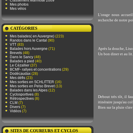
Classement Marmotte 2009
Mes photos
Mes vélos
L'orage nous accuei
recherche de notre poi
CATÉGORIES
Mes balades( en Auvergne)
(223)
Randos dans le Cantal
(90)
VTT
(83)
Après la douche, Liso
Balades hors Auvergne
(71)
Brevets
(48)
Un bon diner et au lit.
Dans le Sancy
(48)
Balades a pied
(40)
Le Cézallier
(37)
BCMF- rallyes et concentrations
(29)
Dodécaudax
(28)
Mes défis
(23)
Mes sorties en SCHLITTER
(16)
Mes sorties en Pelso Brevet
(13)
Balades dans les Alpes
(12)
Cyclosportives
(8)
Debout très tôt, il f
Rétrospectives
(8)
itinéraire jusqu'au col
CLM
(7)
Divers
(7)
Bien sur la pluie s'in
Vidéos
(7)
SITES DE COUREURS ET CYCLOS