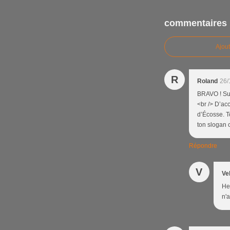
commentaires
Ajou
R
Roland
26/
BRAVO ! Sup
<br /> D’ac
d’Écosse. To
ton slogan 
Répondre
V
Ve
Hel
n'a