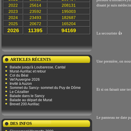
2022
25614
208131
disant je suis médeci
2023
23592
195003
2024
23493
182687
2025
20672
165204
2026
11395
94169
La secouriste 👍
ARTICLES RÉCENTS
Une première, on nou
Balade jusqu'à Loubaresse, Cantal
Murat-Aurillac et retour
Col du Béal
Vel'Auvergne 2026
Invité à Auzon
Sommet du Sancy- sommet du Puy de Dôme
Et si on faisait une te
Le Cézallier
Balade dans le Sancy
Balade au départ de Murat
Brevet 200 Aurillac
Le panneau ne date pa
DES INFOS