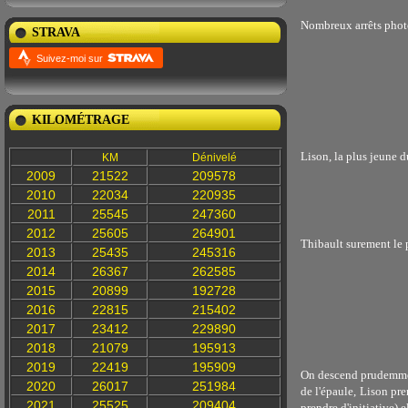
Nombreux arrêts phot
STRAVA
Suivez-moi sur
KILOMÉTRAGE
Lison, la plus jeune
KM
Dénivelé
2009
21522
209578
2010
22034
220935
2011
25545
247360
2012
25605
264901
Thibault surement le 
2013
25435
245316
2014
26367
262585
2015
20899
192728
2016
22815
215402
2017
23412
229890
2018
21079
195913
2019
22419
195909
On descend prudemment 
2020
26017
251984
de l'épaule, Lison pr
2021
25525
209404
prendre d'initiative) 