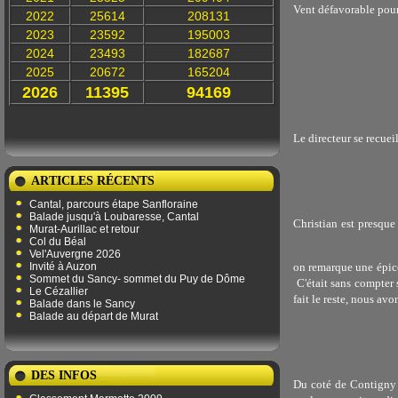
Vent défavorable pour
2022
25614
208131
2023
23592
195003
2024
23493
182687
2025
20672
165204
2026
11395
94169
Le directeur se recuei
ARTICLES RÉCENTS
Cantal, parcours étape Sanfloraine
Balade jusqu'à Loubaresse, Cantal
Christian est presque 
Murat-Aurillac et retour
Col du Béal
Vel'Auvergne 2026
Invité à Auzon
on remarque une épicer
Sommet du Sancy- sommet du Puy de Dôme
C'était sans compter 
Le Cézallier
fait le reste, nous avo
Balade dans le Sancy
Balade au départ de Murat
DES INFOS
Du coté de Contigny n