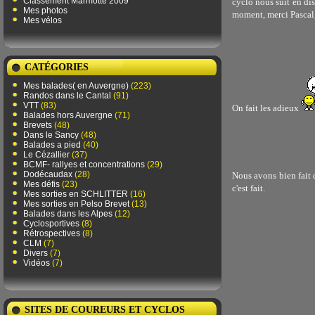
Classement Marmotte 2009
cyclo nous suit en di
Mes photos
moment, merci Pascal
Mes vélos
CATÉGORIES
Mes balades( en Auvergne)
(223)
Randos dans le Cantal
(91)
VTT
(83)
On fait les adieux
Balades hors Auvergne
(71)
Brevets
(48)
Dans le Sancy
(48)
Balades a pied
(40)
Le Cézallier
(37)
BCMF- rallyes et concentrations
(29)
Dodécaudax
(28)
Nous avons bien fait d
Mes défis
(23)
c'est fait.
Mes sorties en SCHLITTER
(16)
Mes sorties en Pelso Brevet
(13)
Balades dans les Alpes
(12)
Cyclosportives
(8)
Rétrospectives
(8)
CLM
(7)
Divers
(7)
Vidéos
(7)
SITES DE COUREURS ET CYCLOS