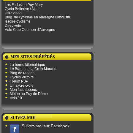
Les Fadas du Puy Mary
Cyclo Bellerive / Allier
Ultrafondo
Blog
de ​​cyclisme en Auvergne Limousin
Issoire-cyclisme
Directvélo
Vélo Club Cournon d'Auvergne
MES SITES PRÉFÉRÉS
La borne kilométrique
Le Buron de la Croix Morand
Blog de randos
Cycles Victoire
Forum PBP
Un sacré cyclo
Mon facedebouc
Météo au Puy de Dôme
Velo 101
SUIVEZ-MOI
Suivez-moi sur Facebook