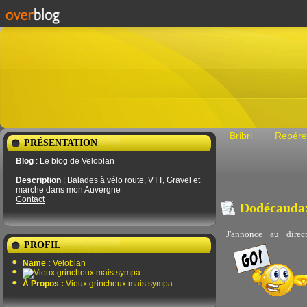
Bribri
Repére
PRÉSENTATION
Blog
: Le blog de Veloblan
Description
: Balades à vélo route, VTT, Gravel et
marche dans mon Auvergne
Contact
Dodécaudax
J'annonce au dire
PROFIL
Name :
Veloblan
À Propos :
Vieux grincheux mais sympa.