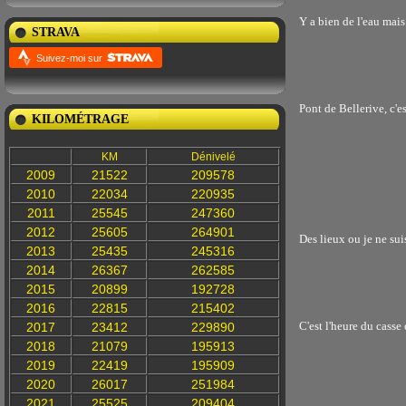
Y a bien de l'eau mai
STRAVA
Suivez-moi sur
Pont de Bellerive, c'e
KILOMÉTRAGE
KM
Dénivelé
2009
21522
209578
2010
22034
220935
2011
25545
247360
2012
25605
264901
Des lieux ou je ne sui
2013
25435
245316
2014
26367
262585
2015
20899
192728
2016
22815
215402
C'est l'heure du casse
2017
23412
229890
2018
21079
195913
2019
22419
195909
2020
26017
251984
2021
25525
209404