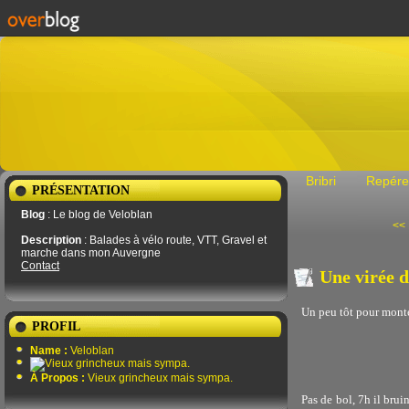
Bribri
Repére
PRÉSENTATION
Blog
: Le blog de Veloblan
<<
Description
: Balades à vélo route, VTT, Gravel et
marche dans mon Auvergne
Contact
Une virée d
Un peu tôt pour monter
PROFIL
Name :
Veloblan
À Propos :
Vieux grincheux mais sympa.
Pas de bol, 7h il bruin