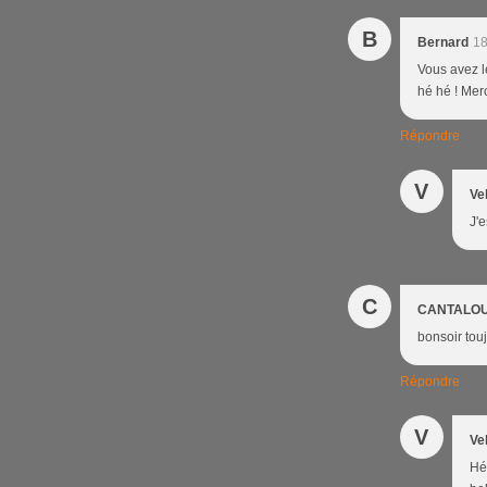
B
Bernard
18
Vous avez le
hé hé ! Merc
Répondre
V
Ve
J'
C
CANTALO
bonsoir tou
Répondre
V
Ve
Hé