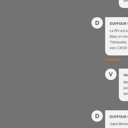
be
D
DUFFOUR 
Le RV est à
Mary si c'e
Trémouille,
vers 13h30 -
Répondre
V
Ve
Me
pas
tar
D
DUFFOUR 
Salut Michel