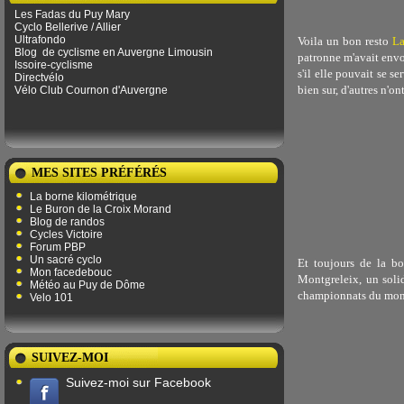
Les Fadas du Puy Mary
Cyclo Bellerive / Allier
Ultrafondo
Voila un bon resto
L
Blog
de ​​cyclisme en Auvergne Limousin
patronne m'avait envo
Issoire-cyclisme
s'il elle pouvait se 
Directvélo
bien sur, d'autres n'on
Vélo Club Cournon d'Auvergne
MES SITES PRÉFÉRÉS
La borne kilométrique
Le Buron de la Croix Morand
Blog de randos
Cycles Victoire
Forum PBP
Un sacré cyclo
Et toujours de la bo
Mon facedebouc
Montgreleix, un solid
Météo au Puy de Dôme
championnats du mon
Velo 101
SUIVEZ-MOI
Suivez-moi sur Facebook