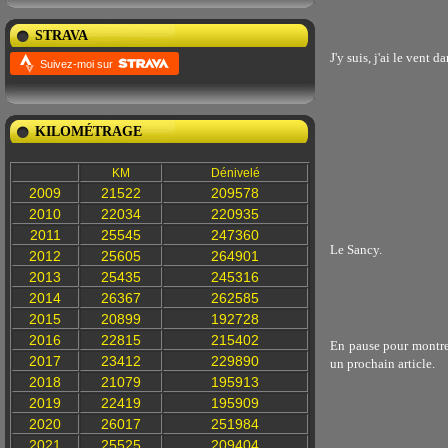
STRAVA
J'y suis, j'ai le vent da
Suivez-moi sur
KILOMÉTRAGE
KM
Dénivelé
2009
21522
209578
2010
22034
220935
2011
25545
247360
Le Sancy.
2012
25605
264901
2013
25435
245316
2014
26367
262585
2015
20899
192728
2016
22815
215402
En pause pour montrer 
2017
23412
229890
un prochain article.
2018
21079
195913
2019
22419
195909
2020
26017
251984
2021
25525
209404