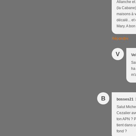
Allanche et
(la Cabane) 
maisons à v
décalé... e
Mary. A bon
Répondre
V
Ve
Sa
ha
m'
B
bosses21
Salut Michel
Cezalier av
ton APN ? Po
tient dans u
fond ?