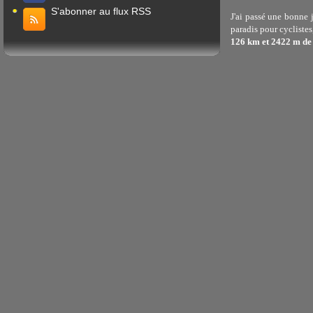
S'abonner au flux RSS
J'ai passé une bonne j
paradis pour cyclistes
126 km et 2422 m de