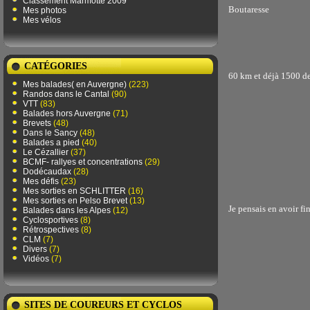
Classement Marmotte 2009
Boutaresse
Mes photos
Mes vélos
CATÉGORIES
60 km et déjà 1500 de
Mes balades( en Auvergne)
(223)
Randos dans le Cantal
(90)
VTT
(83)
Balades hors Auvergne
(71)
Brevets
(48)
Dans le Sancy
(48)
Balades a pied
(40)
Le Cézallier
(37)
BCMF- rallyes et concentrations
(29)
Dodécaudax
(28)
Mes défis
(23)
Mes sorties en SCHLITTER
(16)
Mes sorties en Pelso Brevet
(13)
Je pensais en avoir fin
Balades dans les Alpes
(12)
Cyclosportives
(8)
Rétrospectives
(8)
CLM
(7)
Divers
(7)
Vidéos
(7)
SITES DE COUREURS ET CYCLOS