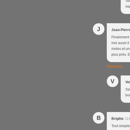
Sal
su
J
Jean-Pierr
Finalement 
moi aussi i
motos et un
plus près. 
Répondre
V
Ve
Sal
bon
B
Brigitte
11/
Tout simple