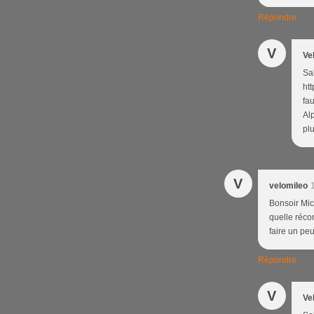
Répondre
V
Ve
Sal
ht
fau
Alp
plu
V
velomileo
Bonsoir Mic
quelle réco
faire un peu
Répondre
V
Ve