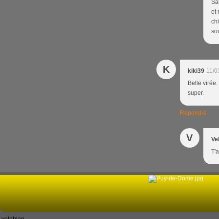
Sal
et 
ch
so
K
kiki39
11/0
Belle virée
super.
Répondre
V
Ve
T'a