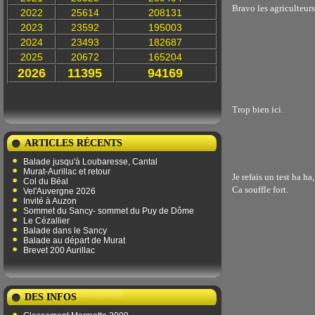
Bravo les agriculteurs
2022
25614
208131
2023
23592
195003
2024
23493
182687
2025
20672
165204
2026
11395
94169
Trop bien ici.
ARTICLES RÉCENTS
Balade jusqu'à Loubaresse, Cantal
Murat-Aurillac et retour
Je refais un test ha h
Col du Béal
Ca souffle fort.
Vel'Auvergne 2026
Invité à Auzon
Sommet du Sancy- sommet du Puy de Dôme
Le Cézallier
Balade dans le Sancy
Balade au départ de Murat
Brevet 200 Aurillac
DES INFOS