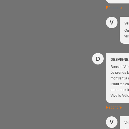
Répondre
V
Ve
Oué
ter
D
DESVIGNES
Bonsoir Velo
Je prends to
montrent à q
lisant tes 
amoureux fou
Vive le Vélo
Répondre
V
Ve