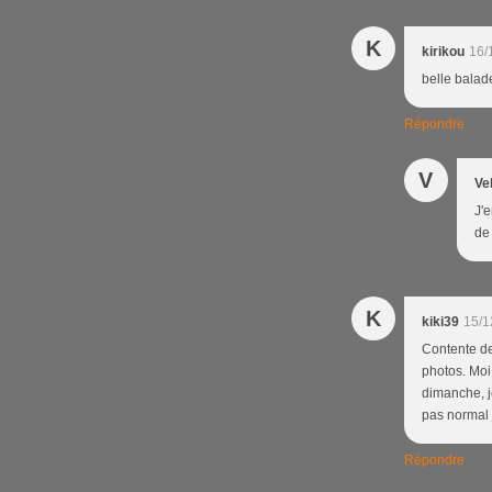
K
kirikou
16/
belle balade
Répondre
V
Ve
J'e
de
K
kiki39
15/1
Contente de 
photos. Moi
dimanche, je
pas normal j
Répondre