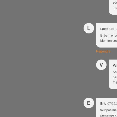
sé
tou
L
Lolita
08/1
Et ben, enc
bien ton cou
Répondre
V
Ve
Sa
peu
Tit
E
Eric
07/12/
faut pas met
printemps co