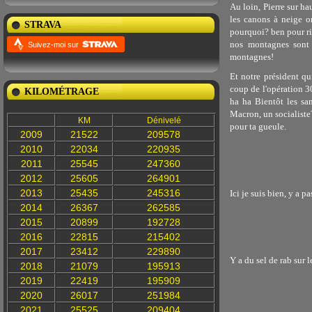
Au loin, Pierre sur h
les canons à neige on
STRAVA
pourquoi? ben pour rie
nos montagnes sont f
Suivez-moi sur
montagnes!
Et notre président qu
coup de l'opération 30
KILOMÉTRAGE
ha ha Bientôt les sa
Macron, un socialiste?
KM
Dénivelé
pour ta gueule.
2009
21522
209578
2010
22034
220935
2011
25545
247360
2012
25605
264901
2013
25435
245316
Ici je suis bien, y a p
2014
26367
262585
2015
20899
192728
2016
22815
215402
2017
23412
229890
Y a du sel de rab sur l
2018
21079
195913
2019
22419
195909
2020
26017
251984
2021
25525
209404