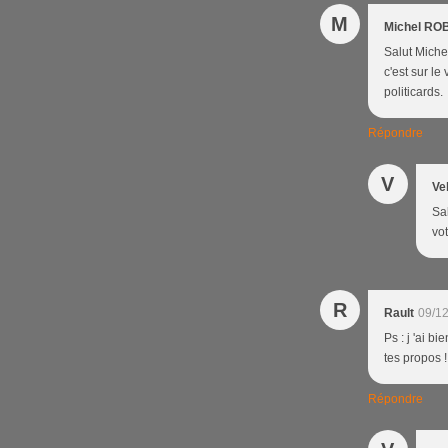
M
Michel ROB
Salut Michel
c'est sur l
politicards.
Répondre
V
Ve
Sa
vo
R
Rault
09/12
Ps : j 'ai b
tes propos !
Répondre