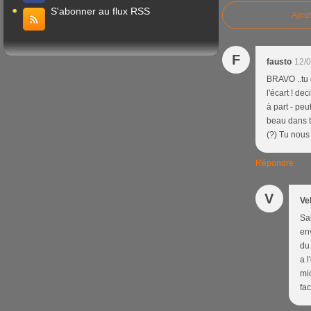
S'abonner au flux RSS
Ajou
F
fausto
12/0
BRAVO ..tu 
l'écart ! 
à part - peu
beau dans t
(?) Tu nous
Répondre
V
Ve
Sa
en
du
a l
mid
fac