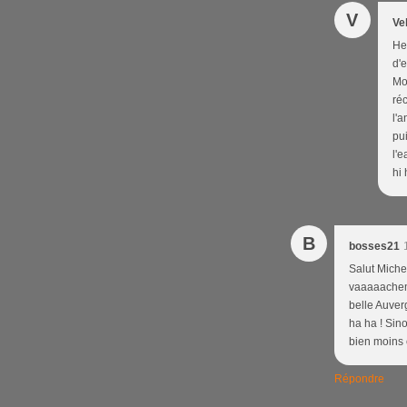
V
Ve
Hel
d'e
Mo
ré
l'a
pu
l'e
hi 
B
bosses21
Salut Michel
vaaaaacheme
belle Auver
ha ha ! Sino
bien moins 
Répondre