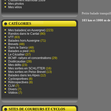
Classement Marmotte 2009
Mes photos
Mes vélos
Petite balade tranquil
103 km et 1000 m de
CATÉGORIES
Mes balades( en Auvergne)
(223)
Randos dans le Cantal
(90)
VTT
(83)
Balades hors Auvergne
(71)
Brevets
(48)
Dans le Sancy
(48)
Balades a pied
(40)
Le Cézallier
(37)
BCMF- rallyes et concentrations
(29)
Dodécaudax
(28)
Mes défis
(23)
Mes sorties en SCHLITTER
(16)
Mes sorties en Pelso Brevet
(13)
Balades dans les Alpes
(12)
Cyclosportives
(8)
Rétrospectives
(8)
CLM
(7)
Divers
(7)
Vidéos
(7)
SITES DE COUREURS ET CYCLOS