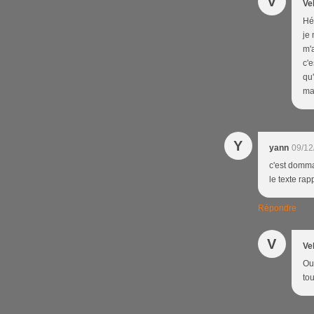
V
Ve
Hé
je
m'a
c'e
qu'
ma
Y
yann
09/12
c'est dommag
le texte ra
Répondre
V
Ve
Oué
to