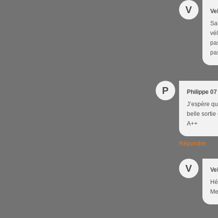
V
Ve
Sal
vé
pas
pas
P
Philippe 07
J’espère qu
belle sortie
A++
Répondre
V
Ve
Hé
Me