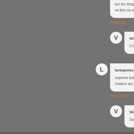
sur ton blog
va tirer sa 
Répondre
V
Ve
C'e
L
lariegeoise
superbe bal
chaleur qui 
Répondre
V
Ve
Sal