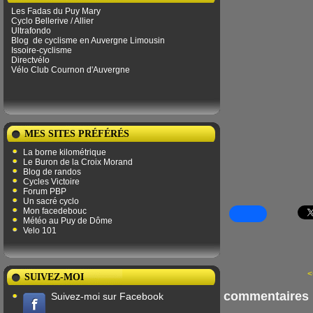
Les Fadas du Puy Mary
Cyclo Bellerive / Allier
Ultrafondo
Blog
de ​​cyclisme en Auvergne Limousin
Issoire-cyclisme
Directvélo
Vélo Club Cournon d'Auvergne
MES SITES PRÉFÉRÉS
La borne kilométrique
Le Buron de la Croix Morand
Blog de randos
Cycles Victoire
Forum PBP
Un sacré cyclo
Mon facedebouc
Météo au Puy de Dôme
Velo 101
<
SUIVEZ-MOI
commentaires
Suivez-moi sur Facebook