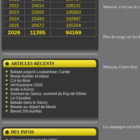
2022
25614
208131
Mauzun, c'est pas le 
2023
23592
195003
2024
23493
182687
2025
20672
165204
2026
11395
94169
Plus de neige sur les 
ARTICLES RÉCENTS
Mauzun, l'autre face.
Balade jusqu'à Loubaresse, Cantal
Murat-Aurillac et retour
Col du Béal
Vel'Auvergne 2026
Invité à Auzon
Sommet du Sancy- sommet du Puy de Dôme
Le Cézallier
Balade dans le Sancy
Balade au départ de Murat
Brevet 200 Aurillac
La campagne est bell
DES INFOS