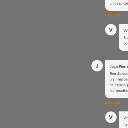
un beau cad
Répondre
V
Ve
Sal
po
J
Jean-Pierr
Ben dis donc
plein les de
heureux et 
continuation
Répondre
V
Ve
Sal