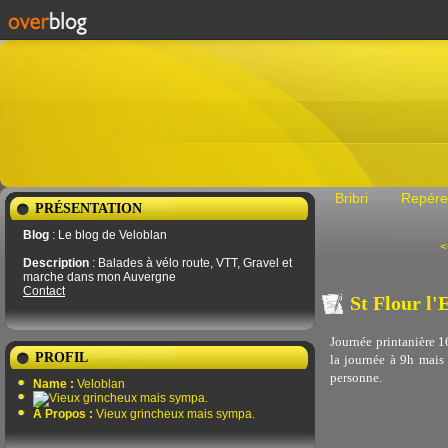
Bribri
Repére
PRÉSENTATION
Blog
: Le blog de Veloblan
<
Description
: Balades à vélo route, VTT, Gravel et
marche dans mon Auvergne
Contact
St Flour l
Journée printanière 16
PROFIL
la journée à 9h mais 
personne.
Name :
Veloblan
À Propos :
Vieux grincheux mais sympa.