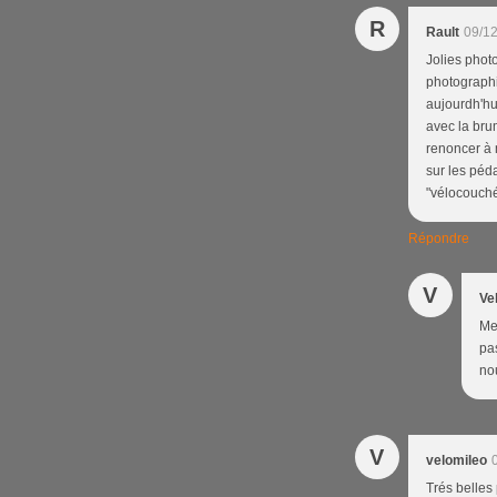
R
Rault
09/12
Jolies phot
photographi
aujourdh'hu
avec la brum
renoncer à 
sur les péd
"vélocouché"
Répondre
V
Ve
Mer
pas
nou
V
velomileo
Trés belles 