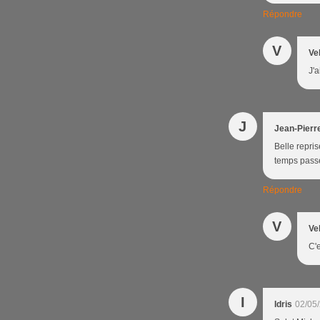
Répondre
V
Ve
J'a
J
Jean-Pierr
Belle repris
temps passe v
Répondre
V
Ve
C'e
I
Idris
02/05