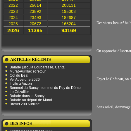
2022
25614
208131
2023
23592
195003
2024
23493
182687
Des vieux beaux! ha 
2025
20672
165204
2026
11395
94169
On approche d'Isserta
ARTICLES RÉCENTS
Balade jusqu'à Loubaresse, Cantal
Murat-Aurillac et retour
Col du Béal
Fayet le Château, on c
Vel'Auvergne 2026
Invité à Auzon
Sommet du Sancy- sommet du Puy de Dôme
Le Cézallier
Balade dans le Sancy
Balade au départ de Murat
Brevet 200 Aurillac
Sans soleil, dommage
DES INFOS