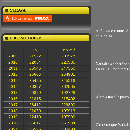
STRAVA
Suivez-moi sur
Arrêt casse croute, Al
paix ha ha.
KILOMÉTRAGE
KM
Dénivelé
2009
21522
209578
2010
22034
220935
Nathalie a acheté son 
2011
25545
247360
Laure? Tu montreras 
2012
25605
264901
2013
25435
245316
2014
26367
262585
2015
20899
192728
Alain a tracé le parcou
2016
22815
215402
2017
23412
229890
2018
21079
195913
2019
22419
195909
2020
26017
251984
C'est vrai que Nathalie
2021
25525
209404