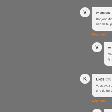
V
velomileo
Bonjour Mich
rien de tel
Répondre
V
Ve
Sal
que
K
kiki39
03/0
Vous avez e
end de trois
Répondre