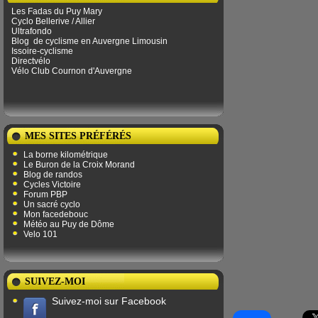
Les Fadas du Puy Mary
Cyclo Bellerive / Allier
Ultrafondo
Blog
de ​​cyclisme en Auvergne Limousin
Issoire-cyclisme
Directvélo
Vélo Club Cournon d'Auvergne
MES SITES PRÉFÉRÉS
La borne kilométrique
Le Buron de la Croix Morand
Blog de randos
Cycles Victoire
Forum PBP
Un sacré cyclo
Mon facedebouc
Météo au Puy de Dôme
Velo 101
SUIVEZ-MOI
Suivez-moi sur Facebook