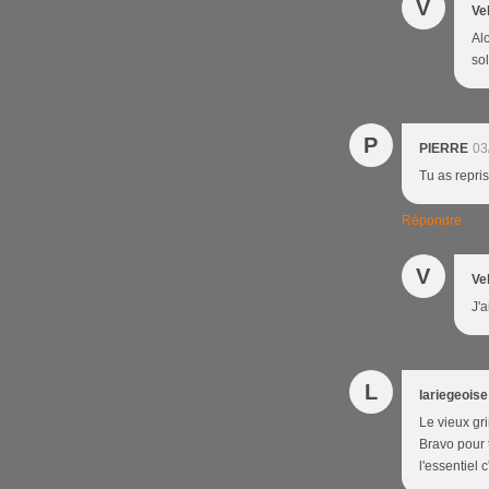
V
Ve
Al
sol
P
PIERRE
03
Tu as repri
Répondre
V
Ve
J'a
L
lariegeoise
Le vieux gri
Bravo pour t
l'essentiel 