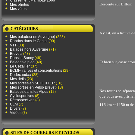
Classement Marmotte 2009
Descente sur Billom
Mes photos
Mes vélos
CATÉGORIES
A y est, on a trouvé de
Mes balades( en Auvergne)
(223)
Randos dans le Cantal
(90)
VTT
(83)
Balades hors Auvergne
(71)
Brevets
(48)
Dans le Sancy
(48)
Et bien sur, casse cro
Balades a pied
(40)
Le Cézallier
(37)
BCMF- rallyes et concentrations
(29)
Dodécaudax
(28)
Mes défis
(23)
Mes sorties en SCHLITTER
(16)
Mes sorties en Pelso Brevet
(13)
Nos routes se séparent
Balades dans les Alpes
(12)
Cyclosportives
(8)
que vous avez pris la f
Rétrospectives
(8)
CLM
(7)
116 km et 1150 m de d
Divers
(7)
Vidéos
(7)
SITES DE COUREURS ET CYCLOS