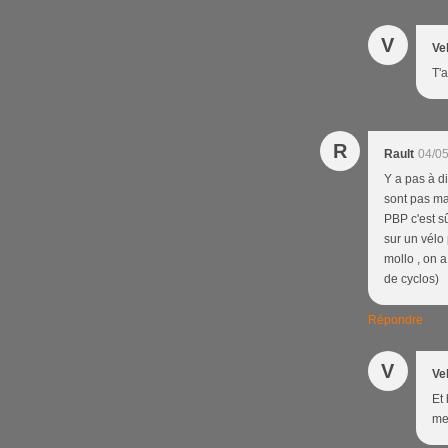
V
Ve
T'
R
Rault
04/05
Y a pas à di
sont pas man
PBP c'est sû
sur un vélo 
mollo , on 
de cyclos)
Répondre
V
Ve
Et 
mei