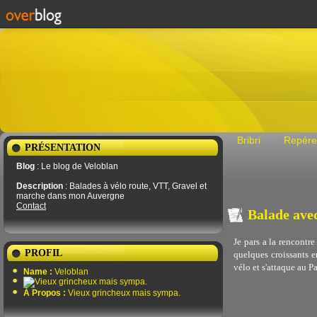
Bribri
Repére
PRÉSENTATION
Blog
: Le blog de Veloblan
Description
: Balades à vélo route, VTT, Gravel et
marche dans mon Auvergne
Contact
Balade avec
Je pars a la rencontre
PROFIL
quelques croissants e
vélo et s'attaque au Pa
Name :
Veloblan
À Propos :
Vieux grincheux mais sympa.