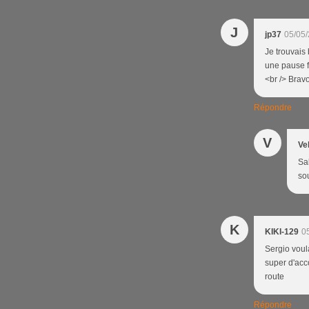
J
jp37
05/05/
Je trouvais 
une pause f
<br /> Brav
Répondre
V
Ve
Sa
so
K
KIKI-129
0
Sergio voula
super d'acc
route
Répondre