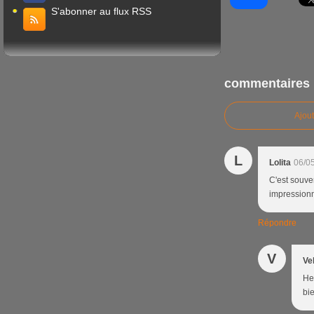
S'abonner au flux RSS
commentaires
Ajou
L
Lolita
06/0
C'est souven
impressionn
Répondre
V
Ve
He
bi