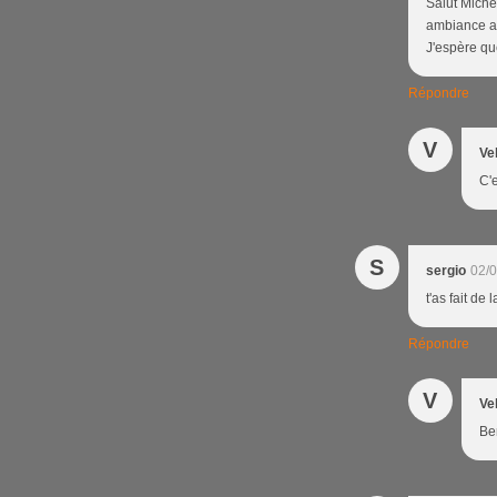
Salut Michel,
ambiance as
J'espère que
Répondre
V
Ve
C'e
S
sergio
02/0
t'as fait d
Répondre
V
Ve
Be