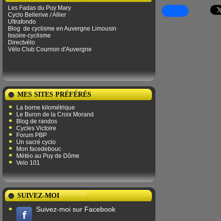
Les Fadas du Puy Mary
Cyclo Bellerive / Allier
Ultrafondo
Blog
de ​​cyclisme en Auvergne Limousin
Issoire-cyclisme
Directvélo
Vélo Club Cournon d'Auvergne
MES SITES PRÉFÉRÉS
La borne kilométrique
Le Buron de la Croix Morand
Blog de randos
Cycles Victoire
Forum PBP
Un sacré cyclo
Mon facedebouc
Météo au Puy de Dôme
Velo 101
SUIVEZ-MOI
Suivez-moi sur Facebook