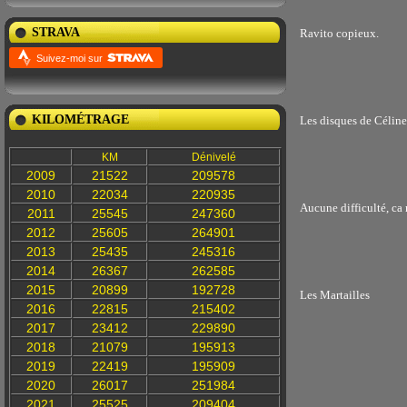
STRAVA
Ravito copieux.
Suivez-moi sur
KILOMÉTRAGE
Les disques de Céline
KM
Dénivelé
2009
21522
209578
2010
22034
220935
Aucune difficulté, ca 
2011
25545
247360
2012
25605
264901
2013
25435
245316
2014
26367
262585
2015
20899
192728
Les Martailles
2016
22815
215402
2017
23412
229890
2018
21079
195913
2019
22419
195909
2020
26017
251984
2021
25525
209404