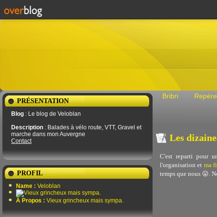
Bribri
Repére
PRÉSENTATION
Blog
: Le blog de Veloblan
Description
: Balades à vélo route, VTT, Gravel et
marche dans mon Auvergne
Les dizain
Contact
C'est reparti pour 
l'organisation et
ma fi
PROFIL
temps que nous 😛. Nou
Name :
Veloblan
À Propos :
Vieux grincheux mais sympa.