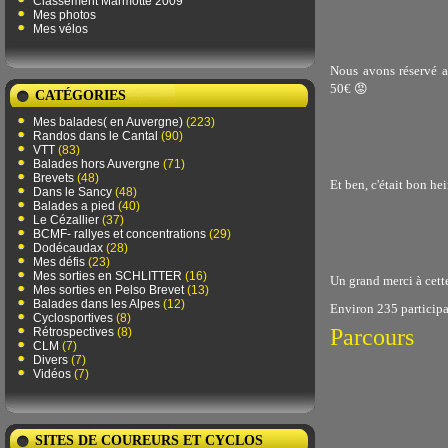
Classement Marmotte 2009
Mes photos
Mes vélos
Nous avons réservé a
50€ 😡
CATÉGORIES
Mes balades( en Auvergne)
(223)
Randos dans le Cantal
(90)
VTT
(83)
Balades hors Auvergne
(71)
Brevets
(48)
Et ben, c'était bon he
Dans le Sancy
(48)
Balades a pied
(40)
Le Cézallier
(37)
BCMF- rallyes et concentrations
(29)
Dodécaudax
(28)
Mes défis
(23)
Mes sorties en SCHLITTER
(16)
Un grand merci à cette
Mes sorties en Pelso Brevet
(13)
Balades dans les Alpes
(12)
Environ 235 participan
Cyclosportives
(8)
Parcours
Rétrospectives
(8)
CLM
(7)
Divers
(7)
Vidéos
(7)
SITES DE COUREURS ET CYCLOS