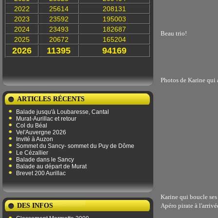
2022
25614
208131
2023
23592
195003
2024
23493
182687
Beau trio!
2025
20672
165204
2026
11395
94169
Photos de Karine qui 
ARTICLES RÉCENTS
Balade jusqu'à Loubaresse, Cantal
Murat-Aurillac et retour
Col du Béal
Vel'Auvergne 2026
Invité à Auzon
Sommet du Sancy- sommet du Puy de Dôme
Le Cézallier
Balade dans le Sancy
Balade au départ de Murat
Brevet 200 Aurillac
Karine qui boucle ses
DES INFOS
Apéro pirate à l'arriv