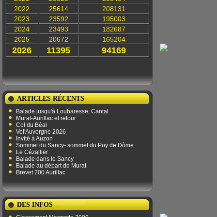
2022
25614
208131
2023
23592
195003
2024
23493
182687
2025
20672
165204
2026
11395
94169
ARTICLES RÉCENTS
Balade jusqu'à Loubaresse, Cantal
Murat-Aurillac et retour
Col du Béal
Vel'Auvergne 2026
Invité à Auzon
Sommet du Sancy- sommet du Puy de Dôme
Le Cézallier
Balade dans le Sancy
Balade au départ de Murat
Brevet 200 Aurillac
DES INFOS