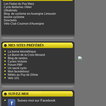
Les Fadas du Puy Mary
Cyclo Bellerive / Allier
Ultrafondo
Blog
de ​​cyclisme en Auvergne Limousin
Issoire-cyclisme
Directvélo
Vélo Club Cournon d'Auvergne
MES SITES PRÉFÉRÉS
La borne kilométrique
Le Buron de la Croix Morand
Blog de randos
Cycles Victoire
Forum PBP
Un sacré cyclo
Mon facedebouc
Météo au Puy de Dôme
Velo 101
SUIVEZ-MOI
Suivez-moi sur Facebook