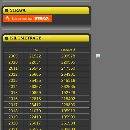
STRAVA
Suivez-moi sur
KILOMÉTRAGE
KM
Dénivelé
2009
21522
209578
2010
22034
220935
2011
25545
247360
2012
25605
264901
2013
25435
245316
2014
26367
262585
2015
20899
192728
2016
22815
215402
2017
23412
229890
2018
21079
195913
2019
22419
195909
2020
26017
251984
2021
25525
209404