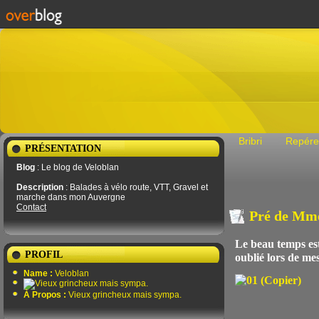
Bribri
Repére
PRÉSENTATION
Blog
: Le blog de Veloblan
Description
: Balades à vélo route, VTT, Gravel et
marche dans mon Auvergne
Contact
Pré de Mme
Le beau temps est
PROFIL
oublié lors de me
Name :
Veloblan
À Propos :
Vieux grincheux mais sympa.