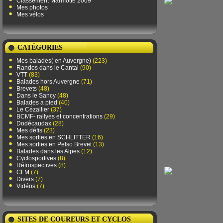
Classement Marmotte 2009
Mes photos
Mes vélos
CATÉGORIES
Mes balades( en Auvergne)
(223)
Randos dans le Cantal
(90)
VTT
(83)
Balades hors Auvergne
(71)
Brevets
(48)
Dans le Sancy
(48)
Balades a pied
(40)
Le Cézallier
(37)
BCMF- rallyes et concentrations
(29)
Dodécaudax
(28)
Mes défis
(23)
Mes sorties en SCHLITTER
(16)
Mes sorties en Pelso Brevet
(13)
Balades dans les Alpes
(12)
Cyclosportives
(8)
Rétrospectives
(8)
CLM
(7)
Divers
(7)
Vidéos
(7)
SITES DE COUREURS ET CYCLOS