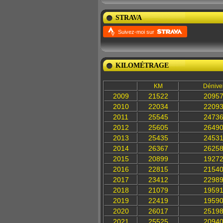
STRAVA
Suivez-moi sur
KILOMÉTRAGE
KM
Dénive
2009
21522
2095
2010
22034
2209
2011
25545
2473
2012
25605
2649
2013
25435
2453
2014
26367
2625
2015
20899
1927
2016
22815
2154
2017
23412
2298
2018
21079
1959
2019
22419
1959
2020
26017
2519
2021
25525
2094