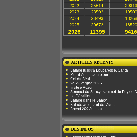
2022
25614
2081
2023
23592
1950
2024
23493
1826
2025
20672
1652
2026
11395
9416
ARTICLES RÉCENTS
Balade jusqu'à Loubaresse, Cantal
Murat-Aurillac et retour
Col du Béal
Vel'Auvergne 2026
Invité à Auzon
Sommet du Sancy- sommet du Puy de 
Le Cézallier
Balade dans le Sancy
Balade au départ de Murat
Brevet 200 Aurillac
DES INFOS