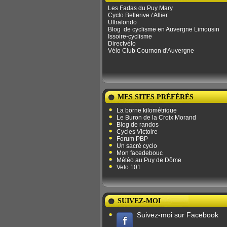
Les Fadas du Puy Mary
Cyclo Bellerive / Allier
Ultrafondo
Blog
de ​​cyclisme en Auvergne Limousin
Issoire-cyclisme
Directvélo
Vélo Club Cournon d'Auvergne
MES SITES PRÉFÉRÉS
La borne kilométrique
Le Buron de la Croix Morand
Blog de randos
Cycles Victoire
Forum PBP
Un sacré cyclo
Mon facedebouc
Météo au Puy de Dôme
Velo 101
SUIVEZ-MOI
Suivez-moi sur Facebook