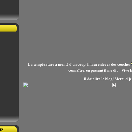
La température a monté d'un coup, il faut enlever des couches
connaître, en passant il me dit " Vive 
il doit lire le blog! Merci d'j
OS