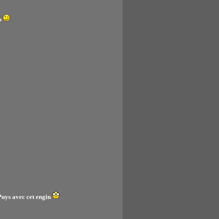
b
Puys avec cet engin