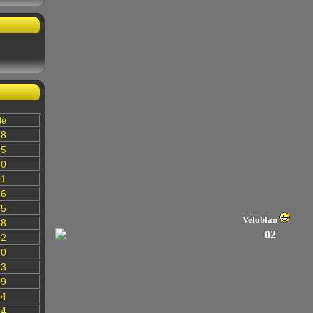
lé
78
35
60
01
16
85
Veloblan
28
02
90
13
09
84
04