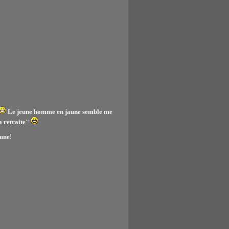
Le jeune homme en jaune semble me
la retraite"
eune!