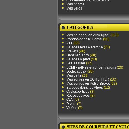
Classement Marmotte 2009
Mes photos
Mes vélos
CATÉGORIES
Mes balades( en Auvergne)
(223)
Randos dans le Cantal
(90)
VTT
(83)
Balades hors Auvergne
(71)
Brevets
(48)
Dans le Sancy
(48)
Balades a pied
(40)
Le Cézallier
(37)
BCMF- rallyes et concentrations
(29)
Dodécaudax
(28)
Mes défis
(23)
Mes sorties en SCHLITTER
(16)
Mes sorties en Pelso Brevet
(13)
Balades dans les Alpes
(12)
Cyclosportives
(8)
Rétrospectives
(8)
CLM
(7)
Divers
(7)
Vidéos
(7)
SITES DE COUREURS ET CYCL