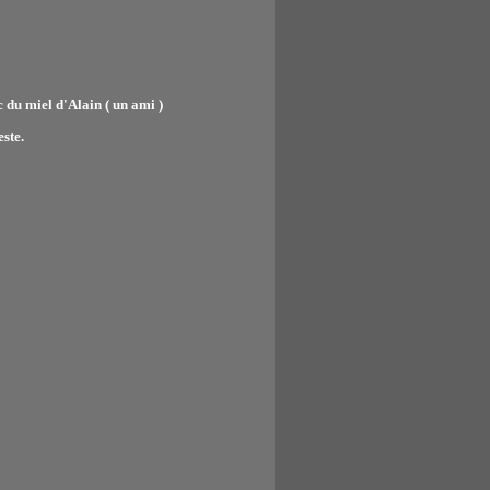
 du miel d'Alain ( un ami )
este.