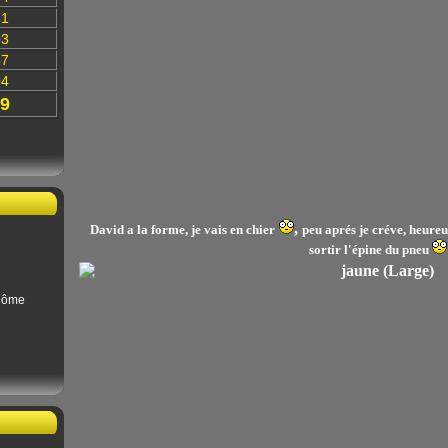
31
03
87
04
9
,
David a la forme, je vais en chier
peu aprés je créve, heureu
sortir l'épine du pneu
Dôme