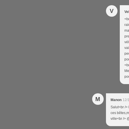
V
Ve
<br
ral
mat
pr
vél
vai
pe
por
<b
Me
pou
M
Manon
12/
Salut<br />
ces bêtes,m
ville<br />