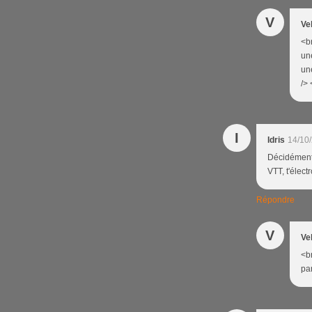
V
Ve
<b
une
un
/> 
I
Idris
14/10
Décidément 
VTT, t'élect
Répondre
V
Ve
<br
par