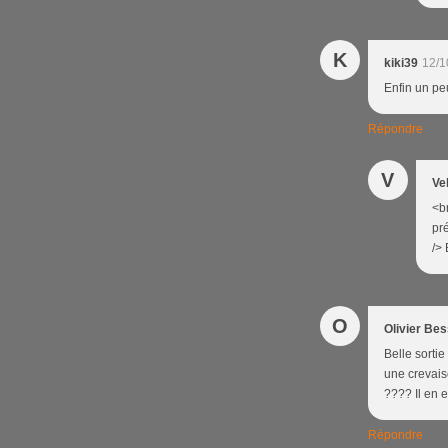
K
kiki39
12/1
Enfin un peu
Répondre
V
Ve
<br
pré
/> 
O
Olivier Be
Belle sortie
une crevaiso
???? Il en e
Répondre