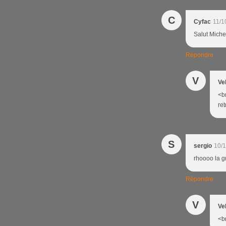
C
Cyfac
11/1
Salut Miche
Répondre
V
Ve
<br
ret
S
sergio
10/1
rhoooo la 
Répondre
V
Ve
<br