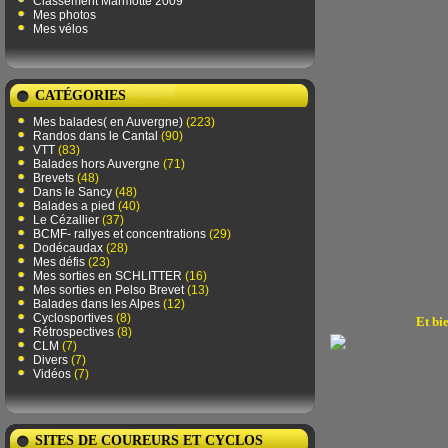
Classement Marmotte 2009
Mes photos
Mes vélos
CATÉGORIES
Mes balades( en Auvergne)
(223)
Randos dans le Cantal
(90)
VTT
(83)
Balades hors Auvergne
(71)
Brevets
(48)
Dans le Sancy
(48)
Balades a pied
(40)
Le Cézallier
(37)
BCMF- rallyes et concentrations
(29)
Dodécaudax
(28)
Mes défis
(23)
Mes sorties en SCHLITTER
(16)
Mes sorties en Pelso Brevet
(13)
Balades dans les Alpes
(12)
Cyclosportives
(8)
Et bi
Rétrospectives
(8)
CLM
(7)
Divers
(7)
Vidéos
(7)
SITES DE COUREURS ET CYCLOS