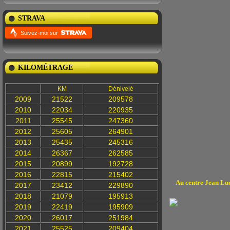
STRAVA
Suivez-moi sur
KILOMÉTRAGE
KM
Dénivelé
2009
21522
209578
2010
22034
220935
2011
25545
247360
2012
25605
264901
2013
25435
245316
2014
26367
262585
2015
20899
192728
2016
22815
215402
Au centre Jean Luc
2017
23412
229890
2018
21079
195913
2019
22419
195909
2020
26017
251984
2021
25525
209404