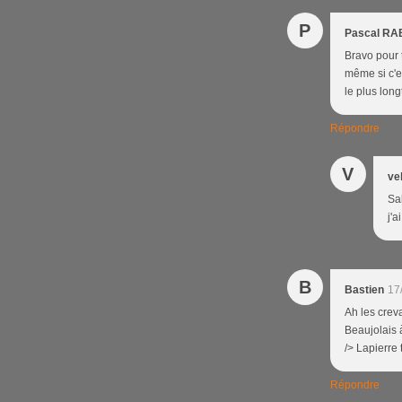
P
Pascal RA
Bravo pour 
même si c'es
le plus long
Répondre
V
ve
Sal
j'a
B
Bastien
17
Ah les creva
Beaujolais 
/> Lapierre
Répondre