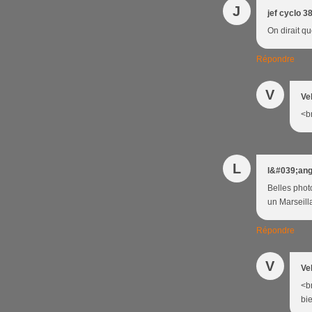
J
jef cyclo 3
On dirait que
Répondre
V
Ve
<br
L
l&#039;ang
Belles phot
un Marseillai
Répondre
V
Ve
<b
bie