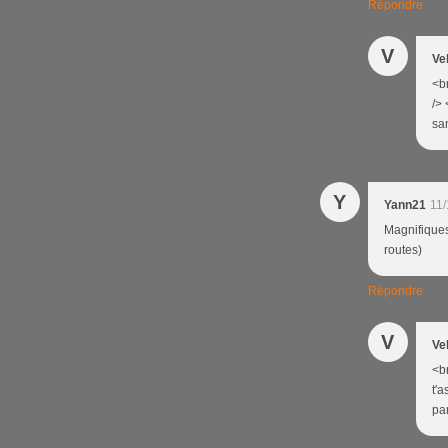
Répondre
V
Ve
<br
/> 
san
Y
Yann21
11/
Magnifiques
routes)
Répondre
V
Ve
<br
t'a
par