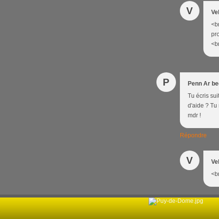
V
Ve
<br
pro
<br
P
Penn Ar be
Tu écris sui
d'aide ? Tu
mdr !
Répondre
V
Ve
<br