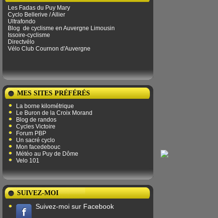
Les Fadas du Puy Mary
Cyclo Bellerive / Allier
Ultrafondo
Blog
de ​​cyclisme en Auvergne Limousin
Issoire-cyclisme
Directvélo
Vélo Club Cournon d'Auvergne
MES SITES PRÉFÉRÉS
La borne kilométrique
Le Buron de la Croix Morand
Blog de randos
Cycles Victoire
Forum PBP
Un sacré cyclo
Mon facedebouc
Météo au Puy de Dôme
Velo 101
SUIVEZ-MOI
Suivez-moi sur Facebook