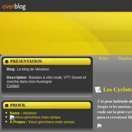
Bribri
Repére
PRÉSENTATION
Blog
: Le blog de Veloblan
Description
: Balades à vélo route, VTT, Gravel et
marche dans mon Auvergne
Contact
Les Cyclot
J'ai pour habitude d
PROFIL
Sergio et les anciens
roule sur la piste c
Name :
Veloblan
pneu et crevaison! Bi
À Propos :
Vieux grincheux mais sympa.