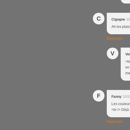
C
Cigogne
10
Ah les plais
Répondre
V
Ve
<br
en
mer
F
Fanny
10/1
Les couleur
<br /> Déjà
Répondre