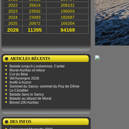
2022
25614
208131
2023
23592
195003
2024
23493
182687
2025
20672
165204
2026
11395
94169
ARTICLES RÉCENTS
Balade jusqu'à Loubaresse, Cantal
Murat-Aurillac et retour
Col du Béal
Vel'Auvergne 2026
Invité à Auzon
Sommet du Sancy- sommet du Puy de Dôme
Le Cézallier
Balade dans le Sancy
Balade au départ de Murat
Brevet 200 Aurillac
DES INFOS