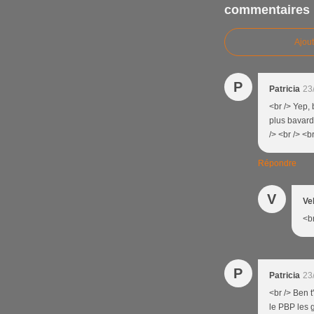
commentaires
Ajou
P
Patricia
23
<br /> Yep, 
plus bavard
/> <br /> <br
Répondre
V
Ve
<br
P
Patricia
23
<br /> Ben t
le PBP les 