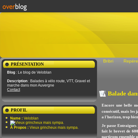
Bribri
Repére
PRÉSENTATION
Blog
: Le blog de Veloblan
Description
: Balades à vélo route, VTT, Gravel et
marche dans mon Auvergne
Contact
Balade dans
Encore une belle mé
PROFIL
consécutif, mais les
a l'horizon, trop bien
Name :
Veloblan
Je passe Entraigues 
À Propos :
Vieux grincheux mais sympa.
fait le brevet de 60
partirons ensemble p