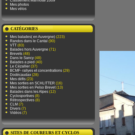
Classement Marmotte 2009
Mes photos
Mes vélos
CATÉGORIES
Mes balades( en Auvergne)
(223)
Randos dans le Cantal
(90)
VTT
(83)
Balades hors Auvergne
(71)
Brevets
(48)
Dans le Sancy
(48)
Balades a pied
(40)
Le Cézallier
(37)
BCMF- rallyes et concentrations
(29)
Dodécaudax
(28)
Mes défis
(23)
Mes sorties en SCHLITTER
(16)
Mes sorties en Pelso Brevet
(13)
Balades dans les Alpes
(12)
Cyclosportives
(8)
Rétrospectives
(8)
CLM
(7)
Divers
(7)
Vidéos
(7)
SITES DE COUREURS ET CYCLOS