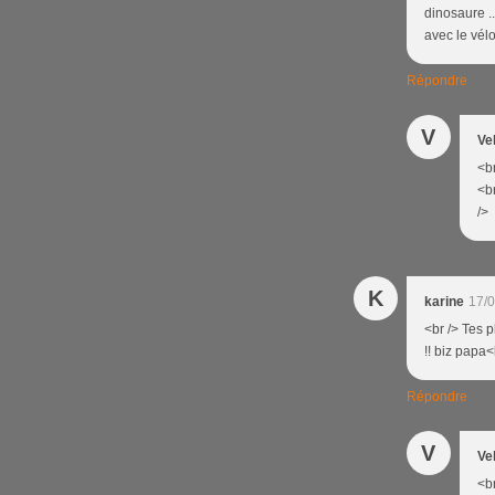
dinosaure .
avec le vélo
Répondre
V
Ve
<br
<br
/>
K
karine
17/0
<br /> Tes p
!! biz papa<
Répondre
V
Ve
<br