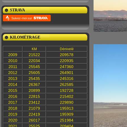
STRAVA
Suivez-moi sur
KILOMÉTRAGE
KM
Dénivelé
2009
21522
209578
2010
22034
220935
2011
25545
247360
2012
25605
264901
2013
25435
245316
2014
26367
262585
2015
20899
192728
2016
22815
215402
2017
23412
229890
2018
21079
195913
2019
22419
195909
2020
26017
251984
2021
25525
209404