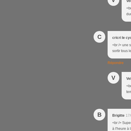
V
Ve
<br
dur
C
cricri le cy
<br /> une s
sortir tous 
Répondre
V
Ve
<br
tem
B
Brigitte
17/
<br /> Super
à l'heure à 