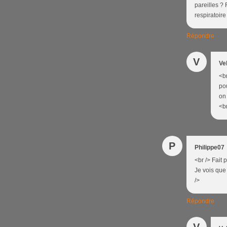
pareilles ? 
respiratoire 
Répondre
V
Ve
<br
po
on 
<br
P
Philippe07
<br /> Fait 
Je vois que 
/>
Répondre