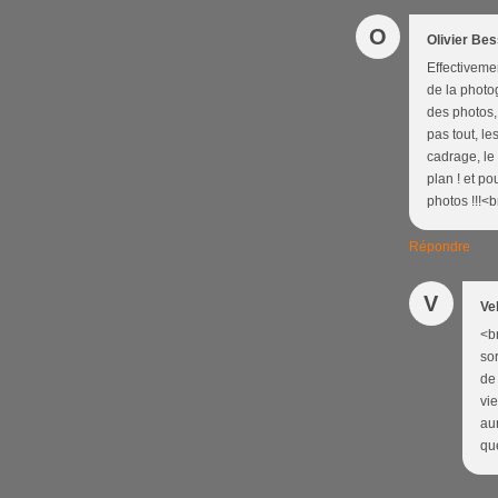
O
Olivier Be
Effectivemen
de la photog
des photos, 
pas tout, l
cadrage, le 
plan ! et po
photos !!!<b
Répondre
V
Ve
<br
sor
de
vie
aur
que