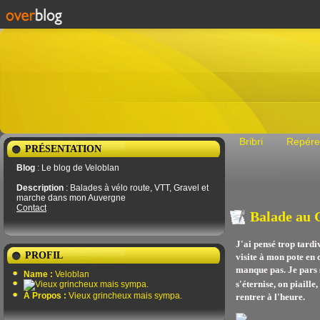
Bribri
Repére
PRÉSENTATION
Blog
: Le blog de Veloblan
Description
: Balades à vélo route, VTT, Gravel et
marche dans mon Auvergne
Contact
Balade au 
J'ai pensé trop tardi
PROFIL
visite à mon pote en 
manque pas. Je pars s
Name :
Veloblan
s'éternise, on piaille
À Propos :
Vieux grincheux mais sympa.
rentrer à l'heure.