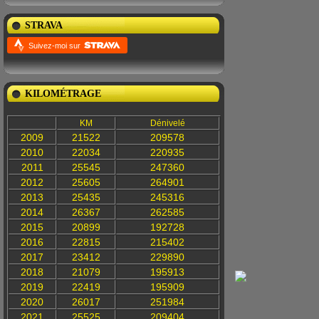
STRAVA
Suivez-moi sur
KILOMÉTRAGE
KM
Dénivelé
2009
21522
209578
2010
22034
220935
2011
25545
247360
2012
25605
264901
2013
25435
245316
2014
26367
262585
2015
20899
192728
2016
22815
215402
2017
23412
229890
2018
21079
195913
2019
22419
195909
2020
26017
251984
2021
25525
209404