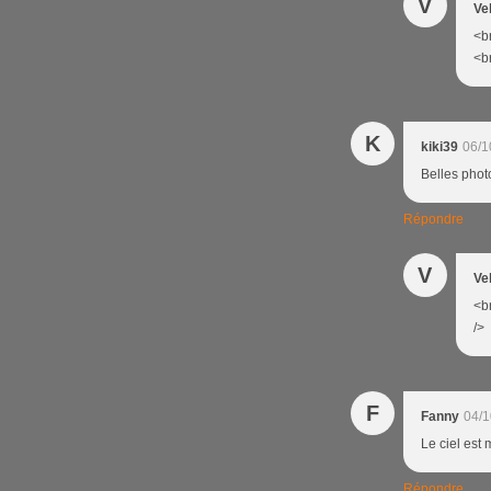
V
Ve
<br
<br
K
kiki39
06/1
Belles phot
Répondre
V
Ve
<br
/>
F
Fanny
04/1
Le ciel est 
Répondre