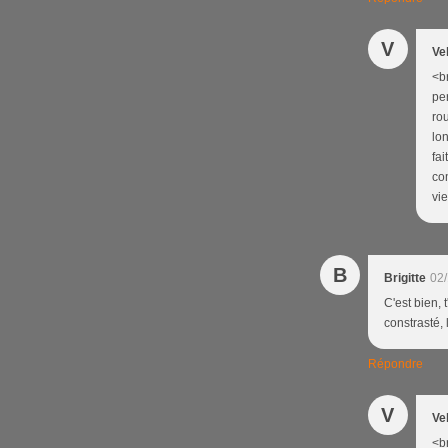
V
Ve
<br
per
rou
lo
fai
com
vie
B
Brigitte
02/
C'est bien, 
constrasté,
Répondre
V
Ve
<br