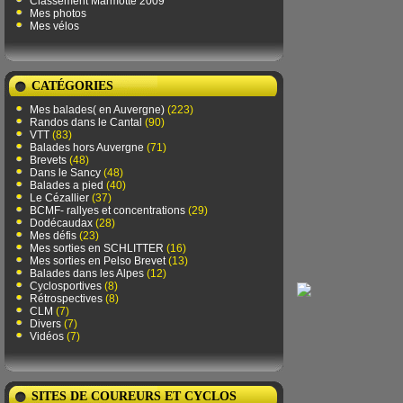
Classement Marmotte 2009
Mes photos
Mes vélos
CATÉGORIES
Mes balades( en Auvergne)
(223)
Randos dans le Cantal
(90)
VTT
(83)
Balades hors Auvergne
(71)
Brevets
(48)
Dans le Sancy
(48)
Balades a pied
(40)
Le Cézallier
(37)
BCMF- rallyes et concentrations
(29)
Dodécaudax
(28)
Mes défis
(23)
Mes sorties en SCHLITTER
(16)
Mes sorties en Pelso Brevet
(13)
Balades dans les Alpes
(12)
Cyclosportives
(8)
Rétrospectives
(8)
CLM
(7)
Divers
(7)
Vidéos
(7)
SITES DE COUREURS ET CYCLOS