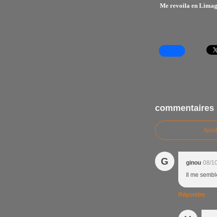
Me revoila en Limagn
commentaires
Ajou
G
ginou
08/1
Il me semble
Répondre