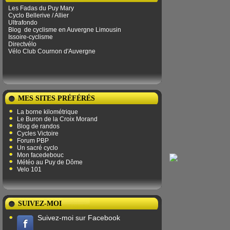
Les Fadas du Puy Mary
Cyclo Bellerive / Allier
Ultrafondo
Blog
de ​​cyclisme en Auvergne Limousin
Issoire-cyclisme
Directvélo
Vélo Club Cournon d'Auvergne
MES SITES PRÉFÉRÉS
La borne kilométrique
Le Buron de la Croix Morand
Blog de randos
Cycles Victoire
Forum PBP
Un sacré cyclo
Mon facedebouc
Météo au Puy de Dôme
Velo 101
SUIVEZ-MOI
Suivez-moi sur Facebook