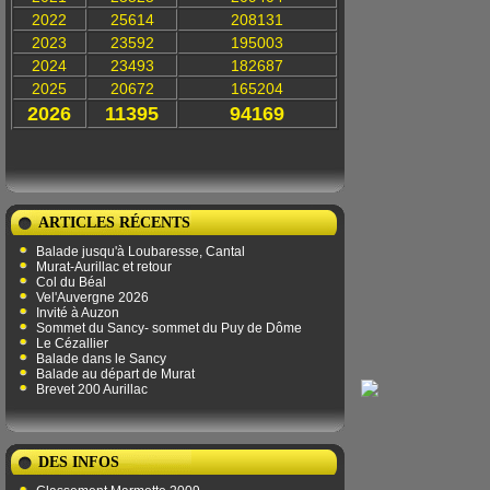
2022
25614
208131
2023
23592
195003
2024
23493
182687
2025
20672
165204
2026
11395
94169
ARTICLES RÉCENTS
Balade jusqu'à Loubaresse, Cantal
Murat-Aurillac et retour
Col du Béal
Vel'Auvergne 2026
Invité à Auzon
Sommet du Sancy- sommet du Puy de Dôme
Le Cézallier
Balade dans le Sancy
Balade au départ de Murat
Brevet 200 Aurillac
DES INFOS