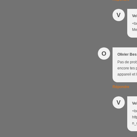
V
Ve
<br
Mer
O
Olivier Be
Pas de probl
encore tes p
appareil et 
Répondre
V
Ve
<br
ht
n_