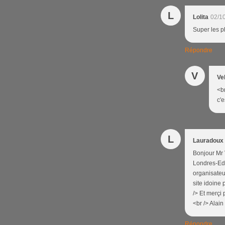
L
Lolita
02/1
Super les p
Répondre
V
Ve
<br
c'e
L
Lauradoux 
Bonjour Mr V
Londres-Edi
organisateur
site idoine 
/> Et merçi 
<br /> Alain
Répondre