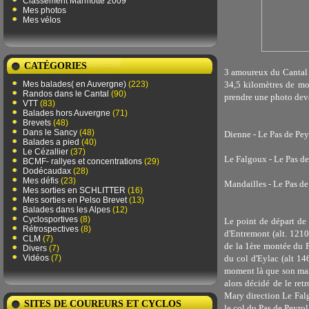
Classement Marmotte 2009
Mes photos
Mes vélos
CATÉGORIES
3 amoureux du Cantal d
Mes balades( en Auvergne)
(223)
34,5 kilomètres de mon
Randos dans le Cantal
(90)
prendre une photo dev
VTT
(83)
Balades hors Auvergne
(71)
Brevets
(48)
Dans le Sancy
(48)
Dienne - Le Pas de Pe
Balades a pied
(40)
Le Cézallier
(37)
Le Falgoux - Le Pas d
BCMF- rallyes et concentrations
(29)
Dodécaudax
(28)
Mes défis
(23)
Mandailles - Le Pas d
Mes sorties en SCHLITTER
(16)
Mes sorties en Pelso Brevet
(13)
Balades dans les Alpes
(12)
Cyclosportives
(8)
Le point de départ de 
Rétrospectives
(8)
d'Entremont (alt. 1210
CLM
(7)
de la 1ère montée du P
Divers
(7)
Vidéos
(7)
du col d'Eylac (alt 14
moment là que son manqu
alors décidé de le ret
Mary direction Le Falgo
SITES DE COUREURS ET CYCLOS
le col du Pas de Peyrol