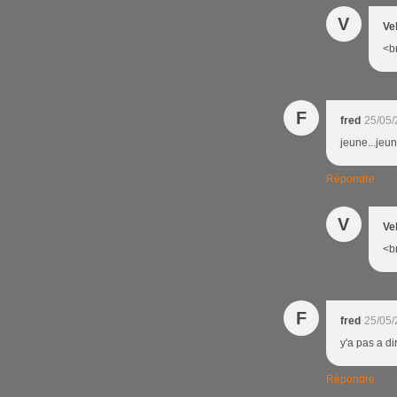
V
Ve
<br
F
fred
25/05/
jeune...jeun
Répondre
V
Ve
<br
F
fred
25/05/
y'a pas a di
Répondre