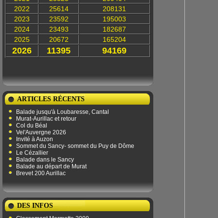
2022
25614
208131
2023
23592
195003
2024
23493
182687
2025
20672
165204
2026
11395
94169
ARTICLES RÉCENTS
Balade jusqu'à Loubaresse, Cantal
Murat-Aurillac et retour
Col du Béal
Vel'Auvergne 2026
Invité à Auzon
Sommet du Sancy- sommet du Puy de Dôme
Le Cézallier
Balade dans le Sancy
Balade au départ de Murat
Brevet 200 Aurillac
DES INFOS