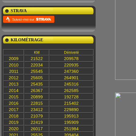
STRAVA
Suivez-moi sur
KILOMÉTRAGE
KM
Dénivelé
2009
21522
209578
2010
22034
220935
2011
25545
247360
2012
25605
264901
2013
25435
245316
Belle
2014
26367
262585
2015
20899
192728
2016
22815
215402
2017
23412
229890
2018
21079
195913
2019
22419
195909
2020
26017
251984
2021
25525
209404