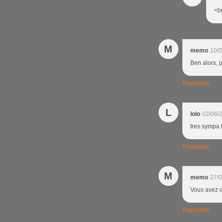
<br
M
memo
10/0
Ben alors, 
Répondre
L
lolo
02/06/
tres sympa 
Répondre
M
memo
27/0
Vous avez d
Répondre