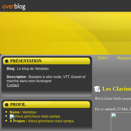
Bribri
Repére
PRÉSENTATION
Blog
: Le blog de Veloblan
Description
: Balades à vélo route, VTT, Gravel et
marche dans mon Auvergne
Contact
Les Clarin
Récit d'une belle journ
PROFIL
En ce samedi 23 Mai, G
Name :
Veloblan
À Propos :
Vieux grincheux mais sympa.