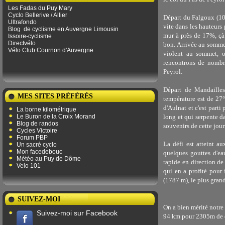
Les Fadas du Puy Mary
Cyclo Bellerive / Allier
Départ du Falgoux (10h
Ultrafondo
vite dans les hauteurs
Blog
de ​​cyclisme en Auvergne Limousin
mur à près de 17%, çà f
Issoire-cyclisme
Directvélo
bon. Arrivée au sommet
Vélo Club Cournon d'Auvergne
violent au sommet, o
rencontrons de nombre
Peyrol.
Départ de Mandailles
MES SITES PRÉFÉRÉS
température est de 27°
d'Aulnat et c'est parti
La borne kilométrique
Le Buron de la Croix Morand
long et qui serpente da
Blog de randos
souvenirs de cette jour
Cycles Victoire
Forum PBP
La défi est atteint au
Un sacré cyclo
Mon facedebouc
quelques gouttes d'ea
Météo au Puy de Dôme
rapide en direction de
Velo 101
qui en a profité pour
(1787 m), le plus gran
SUIVEZ-MOI
On a bien mérité notre
Suivez-moi sur Facebook
94 km pour 2305m de 