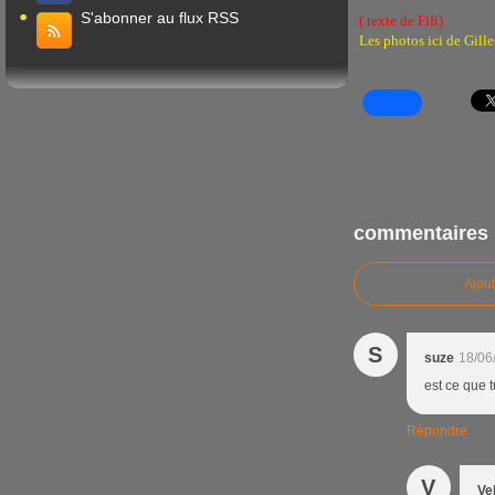
S'abonner au flux RSS
( texte de Fifi)
Les photos ici de Gille
commentaires
Ajou
S
suze
18/06
est ce que 
Répondre
V
Ve