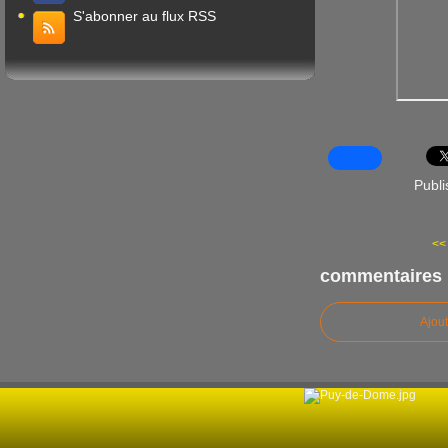
S'abonner au flux RSS
Publi
<<
commentaires
Ajou