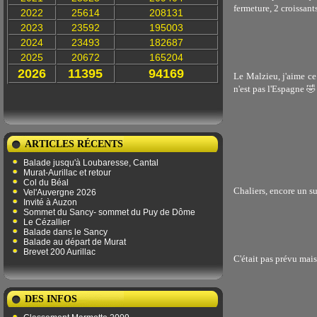
fermeture, 2 croissant
2022
25614
208131
2023
23592
195003
2024
23493
182687
2025
20672
165204
2026
11395
94169
Le Malzieu, j'aime ce 
n'est pas l'Espagne 🤣
ARTICLES RÉCENTS
Balade jusqu'à Loubaresse, Cantal
Murat-Aurillac et retour
Col du Béal
Chaliers, encore un su
Vel'Auvergne 2026
Invité à Auzon
Sommet du Sancy- sommet du Puy de Dôme
Le Cézallier
Balade dans le Sancy
Balade au départ de Murat
Brevet 200 Aurillac
C'était pas prévu mais
DES INFOS