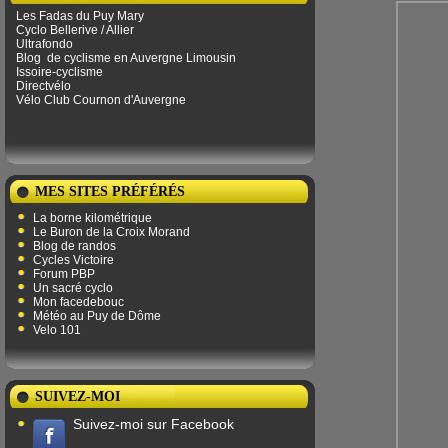
Les Fadas du Puy Mary
Cyclo Bellerive / Allier
Ultrafondo
Blog
de ​​cyclisme en Auvergne Limousin
Issoire-cyclisme
Directvélo
Vélo Club Cournon d'Auvergne
MES SITES PRÉFÉRÉS
La borne kilométrique
Le Buron de la Croix Morand
Blog de randos
Cycles Victoire
Forum PBP
Un sacré cyclo
Mon facedebouc
Météo au Puy de Dôme
Velo 101
SUIVEZ-MOI
Suivez-moi sur Facebook