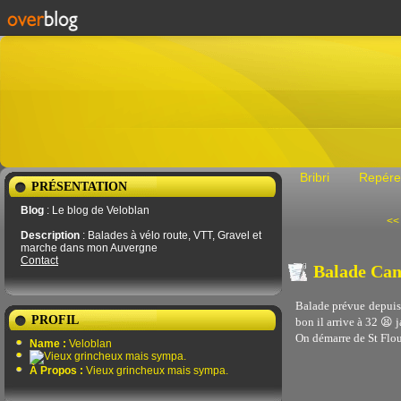
Bribri
Repére
PRÉSENTATION
Blog
: Le blog de Veloblan
<<
Description
: Balades à vélo route, VTT, Gravel et
marche dans mon Auvergne
Contact
Balade Can
Balade prévue depuis 
PROFIL
bon il arrive à 32 😫 j
On démarre de St Flou
Name :
Veloblan
À Propos :
Vieux grincheux mais sympa.