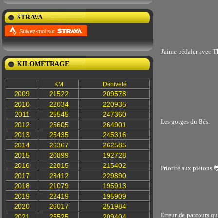
STRAVA
Suivez-moi sur
J'aime pédaler avec Th
KILOMÉTRAGE
KM
Dénivelé
2009
21522
209578
2010
22034
220935
2011
25545
247360
Les gorges du Bés.
2012
25605
264901
2013
25435
245316
2014
26367
262585
2015
20899
192728
2016
22815
215402
Priorité aux piétons 
2017
23412
229890
2018
21079
195913
2019
22419
195909
2020
26017
251984
Erreur de parcours qu
2021
25525
209404