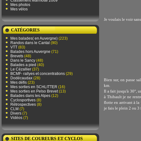
Classement Marmotte 2009
Mes photos
Mes vélos
Je voulais le voir sans
CATÉGORIES
Mes balades( en Auvergne)
(223)
Randos dans le Cantal
(90)
VTT
(83)
Balades hors Auvergne
(71)
Brevets
(48)
Dans le Sancy
(48)
Balades a pied
(40)
Le Cézallier
(37)
BCMF- rallyes et concentrations
(29)
Dodécaudax
(28)
Bien sur, on passe sa
Mes défis
(23)
km.
Mes sorties en SCHLITTER
(16)
Il a fait jusqu'à 30°,
Mes sorties en Pelso Brevet
(13)
Balades dans les Alpes
(12)
à Thibault je ne rent
Cyclosportives
(8)
flotte en arrivant à l
Rétrospectives
(8)
je fais le plein 2 ou 3
CLM
(7)
Divers
(7)
Vidéos
(7)
SITES DE COUREURS ET CYCLOS