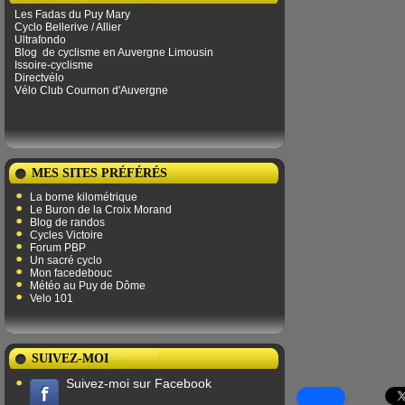
Les Fadas du Puy Mary
Cyclo Bellerive / Allier
Ultrafondo
Blog
de ​​cyclisme en Auvergne Limousin
Issoire-cyclisme
Directvélo
Vélo Club Cournon d'Auvergne
MES SITES PRÉFÉRÉS
La borne kilométrique
Le Buron de la Croix Morand
Blog de randos
Cycles Victoire
Forum PBP
Un sacré cyclo
Mon facedebouc
Météo au Puy de Dôme
Velo 101
SUIVEZ-MOI
Suivez-moi sur Facebook