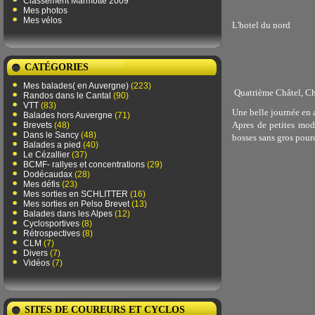
Classement Marmotte 2009
Mes photos
Mes vélos
L'hotel du nord
CATÉGORIES
Mes balades( en Auvergne)
(223)
Quatrième Châtel, Châ
Randos dans le Cantal
(90)
VTT
(83)
Une belle journée en 
Balades hors Auvergne
(71)
Apres de petites mod
Brevets
(48)
Dans le Sancy
(48)
bosses sans gros pou
Balades a pied
(40)
Le Cézallier
(37)
BCMF- rallyes et concentrations
(29)
Dodécaudax
(28)
Mes défis
(23)
Mes sorties en SCHLITTER
(16)
Mes sorties en Pelso Brevet
(13)
Balades dans les Alpes
(12)
Cyclosportives
(8)
Rétrospectives
(8)
CLM
(7)
Divers
(7)
Vidéos
(7)
SITES DE COUREURS ET CYCLOS