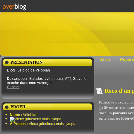
Bribri
Repére
PRÉSENTATION
Blog
: Le blog de Veloblan
Description
: Balades à vélo route, VTT, Gravel et
marche dans mon Auvergne
Contact
Reco d'un 
Patrice le directeur 
PROFIL
go 😁 on se rencontre
tracé un parcours av
Name :
Veloblan
suite dans les idées 🤣
À Propos :
Vieux grincheux mais sympa.