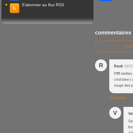
S'abonner au flux RSS
commentaires
Ajou
R
Rault
18/02
Pffff vieill
c'est bien (
rougir des 
Répondre
V
Ve
Sa
bos