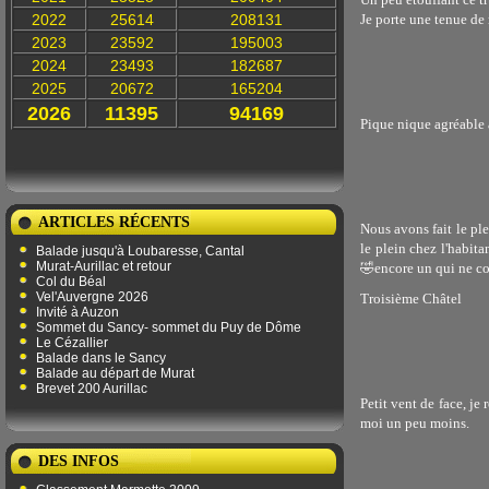
2022
25614
208131
Je porte une tenue d
2023
23592
195003
2024
23493
182687
2025
20672
165204
2026
11395
94169
Pique nique agréable a
ARTICLES RÉCENTS
Nous avons fait le pl
le plein chez l'habit
Balade jusqu'à Loubaresse, Cantal
Murat-Aurillac et retour
🤣encore un qui ne co
Col du Béal
Vel'Auvergne 2026
Troisième Châtel
Invité à Auzon
Sommet du Sancy- sommet du Puy de Dôme
Le Cézallier
Balade dans le Sancy
Balade au départ de Murat
Brevet 200 Aurillac
Petit vent de face, je 
moi un peu moins.
DES INFOS