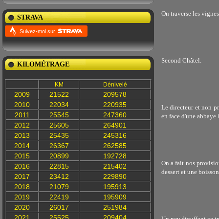
On traverse les vignes
STRAVA
Suivez-moi sur
Second Châtel.
KILOMÉTRAGE
KM
Dénivelé
2009
21522
209578
2010
22034
220935
Le directeur et non p
2011
25545
247360
en face d'une abbaye 
2012
25605
264901
2013
25435
245316
2014
26367
262585
2015
20899
192728
On a fait nos provisio
2016
22815
215402
dessert et une boisso
2017
23412
229890
2018
21079
195913
2019
22419
195909
2020
26017
251984
2021
25525
209404
Un peu étouffant ce tr