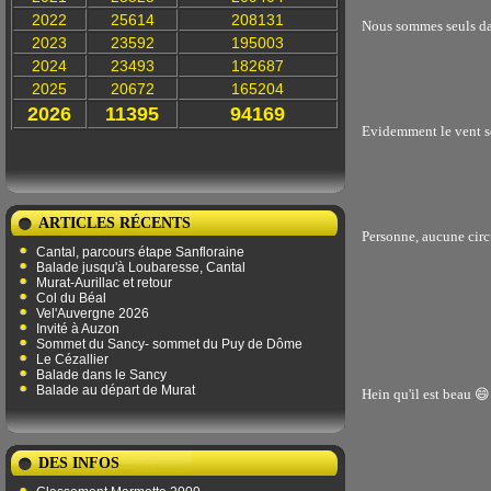
2022
25614
208131
Nous sommes seuls da
2023
23592
195003
2024
23493
182687
2025
20672
165204
2026
11395
94169
Evidemment le vent so
ARTICLES RÉCENTS
Personne, aucune circu
Cantal, parcours étape Sanfloraine
Balade jusqu'à Loubaresse, Cantal
Murat-Aurillac et retour
Col du Béal
Vel'Auvergne 2026
Invité à Auzon
Sommet du Sancy- sommet du Puy de Dôme
Le Cézallier
Balade dans le Sancy
Balade au départ de Murat
Hein qu'il est beau 😄
DES INFOS