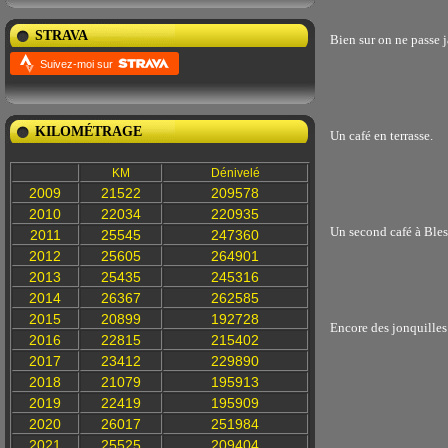
STRAVA
Bien sur on ne passe 
Suivez-moi sur
KILOMÉTRAGE
Un café en terrasse.
KM
Dénivelé
2009
21522
209578
2010
22034
220935
Un second café à Blesl
2011
25545
247360
2012
25605
264901
2013
25435
245316
2014
26367
262585
2015
20899
192728
Encore des jonquilles
2016
22815
215402
2017
23412
229890
2018
21079
195913
2019
22419
195909
2020
26017
251984
2021
25525
209404