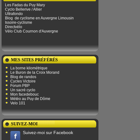
Les Fadas du Puy Mary
Cyclo Bellerive / Allier
Ultrafondo
Blog
de ​​cyclisme en Auvergne Limousin
Issoire-cyclisme
Directvélo
Vélo Club Cournon d'Auvergne
MES SITES PRÉFÉRÉS
La borne kilométrique
Le Buron de la Croix Morand
Blog de randos
Cycles Victoire
Forum PBP
Un sacré cyclo
Mon facedebouc
Météo au Puy de Dôme
Velo 101
SUIVEZ-MOI
Suivez-moi sur Facebook