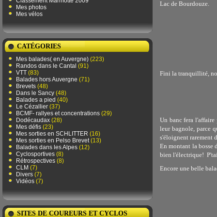
Classement Marmotte 2009
Lac de Bourdouze.
Mes photos
Mes vélos
CATÉGORIES
Mes balades( en Auvergne)
(223)
Randos dans le Cantal
(91)
VTT
(83)
Fini la tranquillité, n
Balades hors Auvergne
(71)
Brevets
(48)
Dans le Sancy
(48)
Balades a pied
(40)
Le Cézallier
(37)
BCMF- rallyes et concentrations
(29)
Un banc fera l'affaire
Dodécaudax
(28)
Mes défis
(23)
leur bagnole, parce 
Mes sorties en SCHLITTER
(16)
s'éloignent rarement
Mes sorties en Pelso Brevet
(13)
En montant la bosse d
Balades dans les Alpes
(12)
Cyclosportives
(8)
bien l'électrique! P'ta
Rétrospectives
(8)
CLM
(7)
Encore une belle bala
Divers
(7)
Vidéos
(7)
SITES DE COUREURS ET CYCLOS