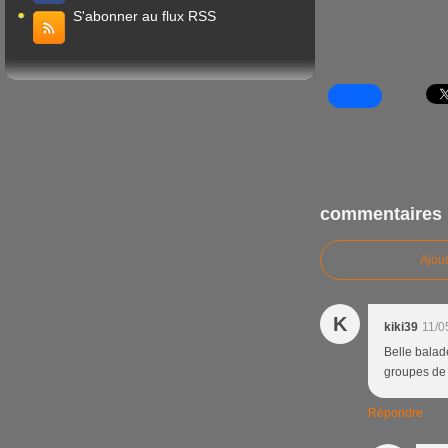
S'abonner au flux RSS
commentaires
Ajou
K
kiki39
11/0
Belle balad
groupes de r
Répondre