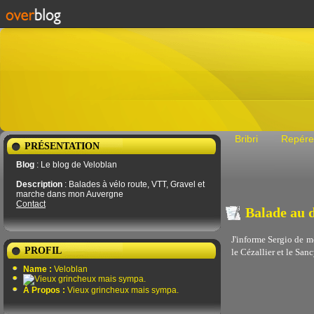
Bribri
Repére
PRÉSENTATION
Blog
: Le blog de Veloblan
Description
: Balades à vélo route, VTT, Gravel et
marche dans mon Auvergne
Contact
Balade au 
J'informe Sergio de mo
PROFIL
le Cézallier et le Sanc
Name :
Veloblan
À Propos :
Vieux grincheux mais sympa.