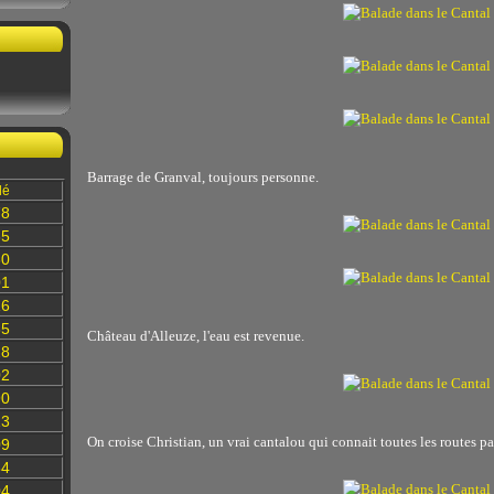
Barrage de Granval, toujours personne.
lé
78
35
60
01
16
85
Château d'Alleuze, l'eau est revenue.
28
02
90
13
On croise Christian, un vrai cantalou qui connait toutes les routes 
09
84
04