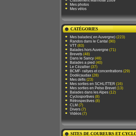
Classement Marmotte 2009
Mes photos
Mes vélos
CATÉGORIES
Mes balades( en Auvergne)
(223)
Randos dans le Cantal
(90)
VTT
(83)
Balades hors Auvergne
(71)
Brevets
(48)
Dans le Sancy
(48)
Balades a pied
(40)
Le Cézallier
(37)
BCMF- rallyes et concentrations
(29)
Dodécaudax
(28)
Mes défis
(23)
Mes sorties en SCHLITTER
(16)
Mes sorties en Pelso Brevet
(13)
Balades dans les Alpes
(12)
Cyclosportives
(8)
Rétrospectives
(8)
CLM
(7)
Divers
(7)
Vidéos
(7)
SITES DE COUREURS ET CYCL