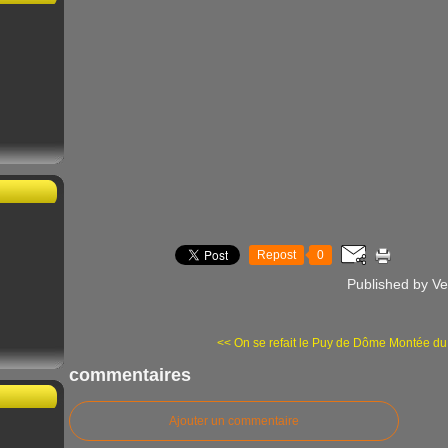
Repost
0
Published by Ve
<< On se refait le Puy de Dôme
Montée du
commentaires
Ajouter un commentaire