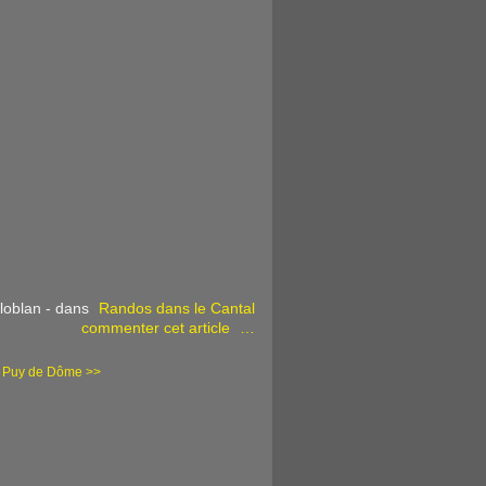
loblan
-
dans
Randos dans le Cantal
commenter cet article
…
 Puy de Dôme >>