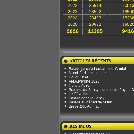
2022
25614
2081
2023
23592
1950
2024
23493
1826
2025
20672
1652
2026
11395
9416
ARTICLES RÉCENTS
Balade jusqu'à Loubaresse, Cantal
Murat-Aurillac et retour
Col du Béal
Vel'Auvergne 2026
Invité à Auzon
Sommet du Sancy- sommet du Puy de 
Le Cézallier
Balade dans le Sancy
Balade au départ de Murat
Brevet 200 Aurillac
DES INFOS