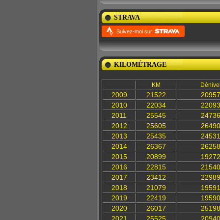
STRAVA
Suivez-moi sur
KILOMÉTRAGE
KM
Dénive
2009
21522
2095
2010
22034
2209
2011
25545
2473
2012
25605
2649
2013
25435
2453
2014
26367
2625
2015
20899
1927
2016
22815
2154
2017
23412
2298
2018
21079
1959
2019
22419
1959
2020
26017
2519
2021
25525
2094