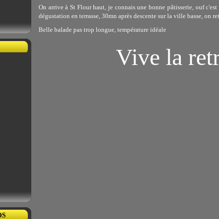
On arrive à St Flour haut, je connais une bonne pâtisserie, ouf c'est 
dégustation en terrasse, 30mn après descente sur la ville basse, on re
Belle balade pas trop longue, température idéale
Vive la ret
OS