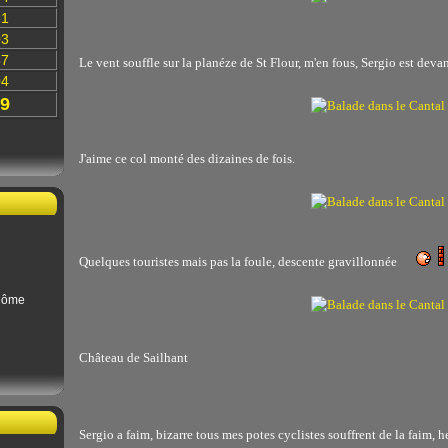
31
03
87
Le vent souffle sur la planéze de St Flour, m'en fous, Sergio est deva
04
9
J'aime ce col monté des dizaines de fois.
Quelques touristes mais pas la foule, descente gravillonnée
Dôme
Château de Sailhant
Sergio a faim, bizarre tous mes potes cyclistes souffrent de la faim, h