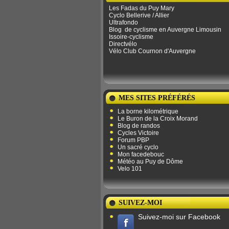
Les Fadas du Puy Mary
Cyclo Bellerive / Allier
Ultrafondo
Blog
de ​​cyclisme en Auvergne Limousin
Issoire-cyclisme
Directvélo
Vélo Club Cournon d'Auvergne
MES SITES PRÉFÉRÉS
La borne kilométrique
Le Buron de la Croix Morand
Blog de randos
Cycles Victoire
Forum PBP
Un sacré cyclo
Mon facedebouc
Météo au Puy de Dôme
Velo 101
SUIVEZ-MOI
Suivez-moi sur Facebook