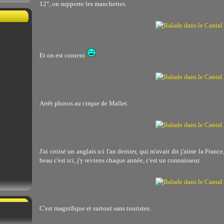
12°, on supporte les manchettes.
Et on est content
Arrêt photos au cirque de Mallet.
J'ai croisé un anglais ici l'an dernier, qui m'avait dit j'aime la Franc
beau c'est ici, j'y reviens chaque année, c'est un connaisseur.
C'est magnifique et surtout sans touristes.