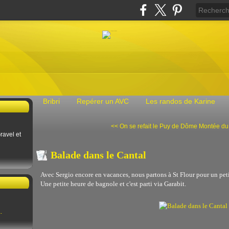
Bribri
Repérer un AVC
Les randos de Karine
<< On se refait le Puy de Dôme
Montée du
ravel et
Balade dans le Cantal
Avec Sergio encore en vacances, nous partons à St Flour pour un pe
Une petite heure de bagnole et c'est parti via Garabit.
.