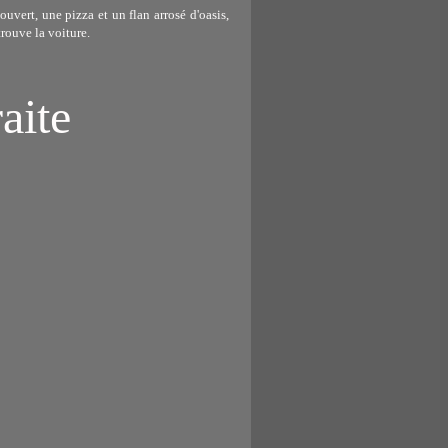
ouvert, une pizza et un flan arrosé d'oasis,
trouve la voiture.
raite