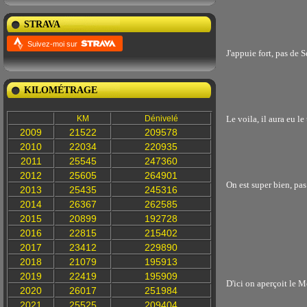
STRAVA
Suivez-moi sur
J'appuie fort, pas de 
KILOMÉTRAGE
KM
Dénivelé
Le voila, il aura eu l
2009
21522
209578
2010
22034
220935
2011
25545
247360
2012
25605
264901
On est super bien, pas 
2013
25435
245316
2014
26367
262585
2015
20899
192728
2016
22815
215402
2017
23412
229890
2018
21079
195913
2019
22419
195909
D'ici on aperçoit le 
2020
26017
251984
2021
25525
209404