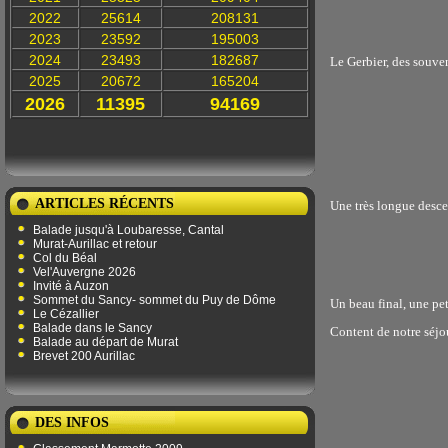
2022
25614
208131
2023
23592
195003
2024
23493
182687
Le Gerbier, des souven
2025
20672
165204
2026
11395
94169
ARTICLES RÉCENTS
Une très longue desce
Balade jusqu'à Loubaresse, Cantal
Murat-Aurillac et retour
Col du Béal
Vel'Auvergne 2026
Invité à Auzon
Sommet du Sancy- sommet du Puy de Dôme
Un beau final, une pet
Le Cézallier
Balade dans le Sancy
Content de notre séjo
Balade au départ de Murat
Brevet 200 Aurillac
DES INFOS