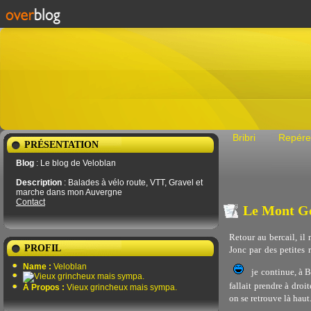
Bribri
Repére
PRÉSENTATION
Blog
: Le blog de Veloblan
Description
: Balades à vélo route, VTT, Gravel et
marche dans mon Auvergne
Contact
Le Mont Ge
Retour au bercail, il
PROFIL
Jonc par des petites 
Name :
Veloblan
je continue, à B
fallait prendre à dro
À Propos :
Vieux grincheux mais sympa.
on se retrouve là haut