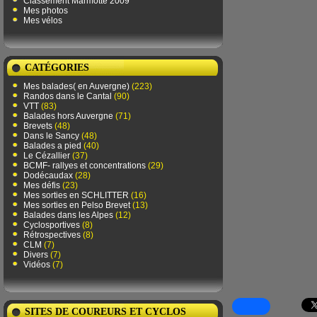
Classement Marmotte 2009
Mes photos
Mes vélos
CATÉGORIES
Mes balades( en Auvergne)
(223)
Randos dans le Cantal
(90)
VTT
(83)
Balades hors Auvergne
(71)
Brevets
(48)
Dans le Sancy
(48)
Balades a pied
(40)
Le Cézallier
(37)
BCMF- rallyes et concentrations
(29)
Dodécaudax
(28)
Mes défis
(23)
Mes sorties en SCHLITTER
(16)
Mes sorties en Pelso Brevet
(13)
Balades dans les Alpes
(12)
Cyclosportives
(8)
Rétrospectives
(8)
CLM
(7)
Divers
(7)
Vidéos
(7)
SITES DE COUREURS ET CYCLOS