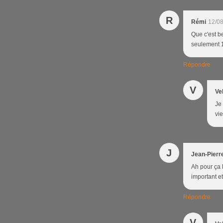
R
Rémi
12/08
Que c'est be
seulement 1
Répondre
V
Ve
Je 
vie
J
Jean-Pierr
Ah pour ça l
important et
Répondre
V