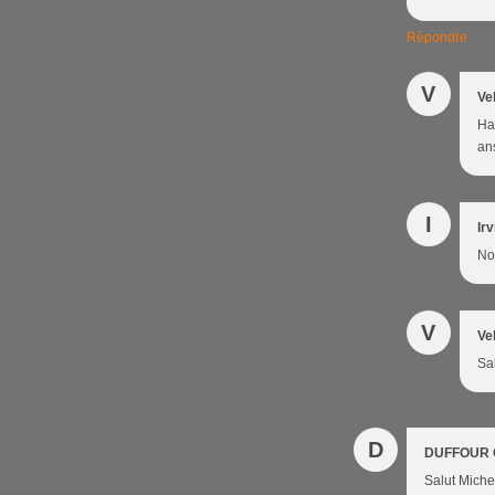
Répondre
V
Ve
Ha
an
I
Irv
Non
V
Ve
Sal
D
DUFFOUR 
Salut Michel