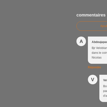
commentaires
Ajou
A
Abdoujapa
Bjr Velobla
dans le coin
Nicolas
Répondre
V
Ve
Bo
par
d'a