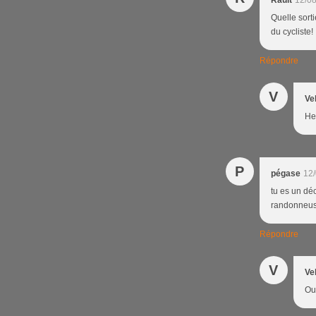
Rault
12/08
Quelle sorti
du cycliste!
Répondre
V
Ve
Heu
P
pégase
12/
tu es un déc
randonneuse
Répondre
V
Ve
Ou