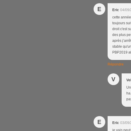
E
Eric
04/09/
cette année
toujours sui
droit c'est 
des plus pe
après j’arr
stable qu'un
PBP2019 a
Répondre
V
Ve
Un
ha.
pa
E
Eric
03/09/
je vais peut