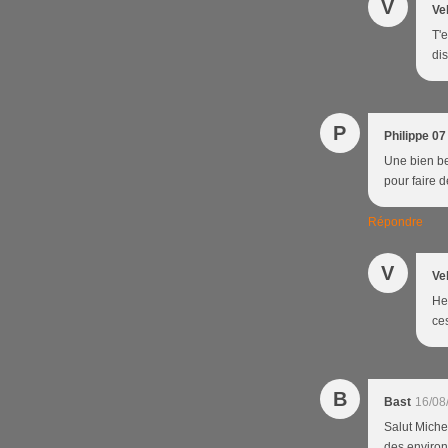
V
Ve
T'
dis
P
Philippe 07
Une bien be
pour faire 
Répondre
V
Ve
Heu
ce
B
Bast
16/08
Salut Miche
des environs