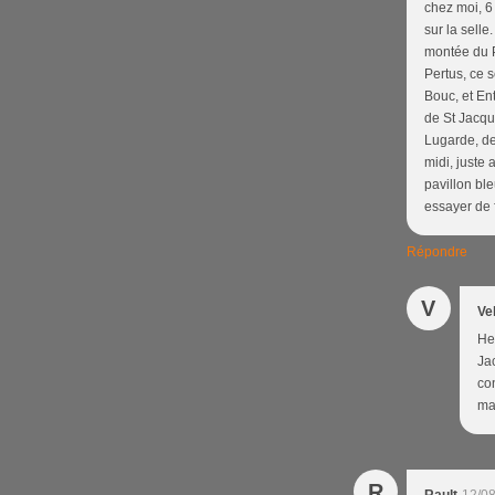
chez moi, 6
sur la selle
montée du P
Pertus, ce s
Bouc, et Ent
de St Jacqu
Lugarde, de
midi, juste
pavillon bl
essayer de 
Répondre
V
Ve
He
Jac
co
mai
R