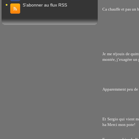
S'abonner au flux RSS
Ca chauffe et pas un br
Je me réjouis de quitt
montée, j’exagère un 
Apparemment peu de v
Et Sergio qui vient m
ha Merci mon pote!