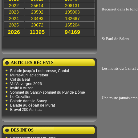
2022
25614
208131
Récusset dans le fond
2023
23592
195003
2024
23493
182687
2025
20672
165204
2026
11395
94169
St Paul de Salers
ARTICLES RÉCENTS
Les monts du Cantal de
Balade jusqu'à Loubaresse, Cantal
Murat-Aurillac et retour
Col du Béal
Vel'Auvergne 2026
Invité à Auzon
Sommet du Sancy- sommet du Puy de Dôme
Le Cézallier
Une route jamais empru
Balade dans le Sancy
Balade au départ de Murat
Brevet 200 Aurillac
DES INFOS