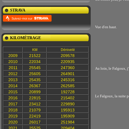
STRAVA
Suivez-moi sur
Vue d'en haut.
KILOMÉTRAGE
KM
Dénivelé
2009
21522
209578
2010
22034
220935
2011
25545
247360
Au loin, le Falgoux, j'
2012
25605
264901
2013
25435
245316
2014
26367
262585
2015
20899
192728
Le Falgoux, la suite p
2016
22815
215402
2017
23412
229890
2018
21079
195913
2019
22419
195909
2020
26017
251984
2021
25525
209404