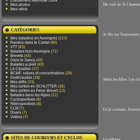
Classement Marmotte 2009
Du coté de St Chamant
Mes photos
Mes vélos
CATÉGORIES
Je file sur Tournemire
Mes balades( en Auvergne)
(223)
Randos dans le Cantal
(90)
VTT
(83)
Balades hors Auvergne
(71)
Brevets
(48)
Dans le Sancy
(48)
Balades a pied
(40)
Le Cézallier
(37)
BCMF- rallyes et concentrations
(29)
Dodécaudax
(28)
Salut les filles. Les c
Mes défis
(23)
Mes sorties en SCHLITTER
(16)
Mes sorties en Pelso Brevet
(13)
Balades dans les Alpes
(12)
Cyclosportives
(8)
Rétrospectives
(8)
CLM
(7)
Là je connais, Tourne
Divers
(7)
Vidéos
(7)
SITES DE COUREURS ET CYCLOS
Le village.