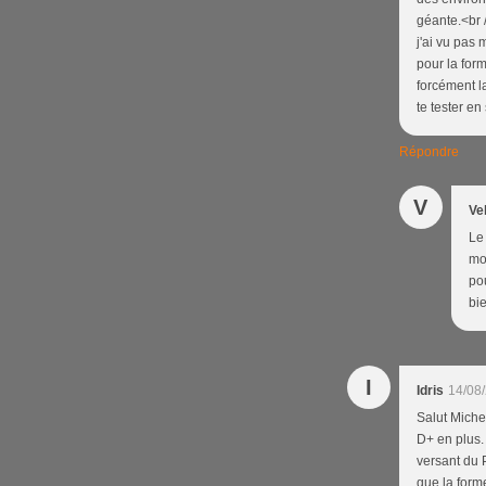
géante.<br /
j'ai vu pas 
pour la form
forcément la
te tester e
Répondre
V
Ve
Le 
moc
pou
bie
I
Idris
14/08
Salut Miche
D+ en plus.
versant du P
que la form