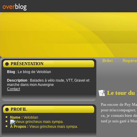
Bribri
Repére
PRÉSENTATION
Blog
: Le blog de Veloblan
Description
: Balades à vélo route, VTT, Gravel et
marche dans mon Auvergne
Contact
Le tour du
Pas encore de Puy Mar
PROFIL
pour m'accompagner, il
ca, je connais bien d
Name :
Veloblan
tard je suis garé à Mur
À Propos :
Vieux grincheux mais sympa.