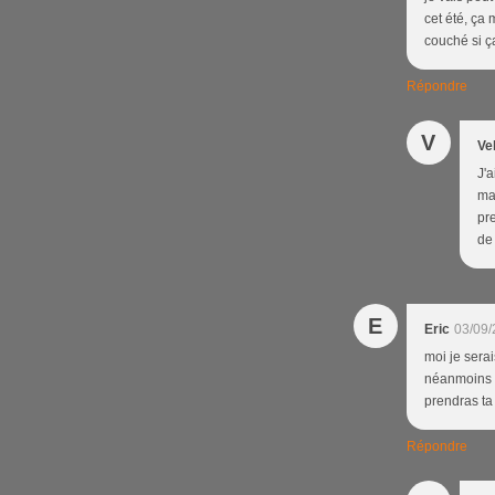
cet été, ça 
couché si ça
Répondre
V
Ve
J'a
ma
pr
de 
E
Eric
03/09/
moi je serai
néanmoins to
prendras ta
Répondre