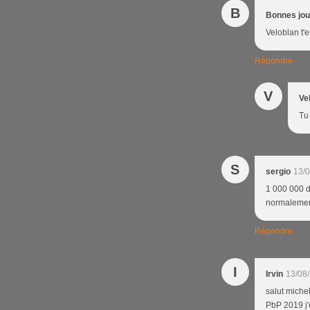
B
Bonnes jo
Veloblan t'e
Répondre
V
Ve
Tu 
S
sergio
13/0
1 000 000 d'
normalement.
Répondre
I
Irvin
13/08
salut miche
PbP 2019 j'