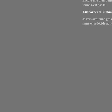
Encore une bien belle 
forme n'est pas là.
130 bornes et 3066m 
Je vais avoir une gro
santé en a décidé autr