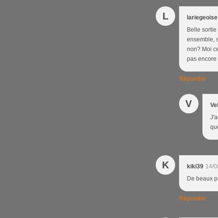
L
lariegeoise
Belle sorti
ensemble, s
non? Moi ce
pas encore vi
Répondre
V
Ve
J'a
qu
K
kiki39
14/0
De beaux pa
Répondre