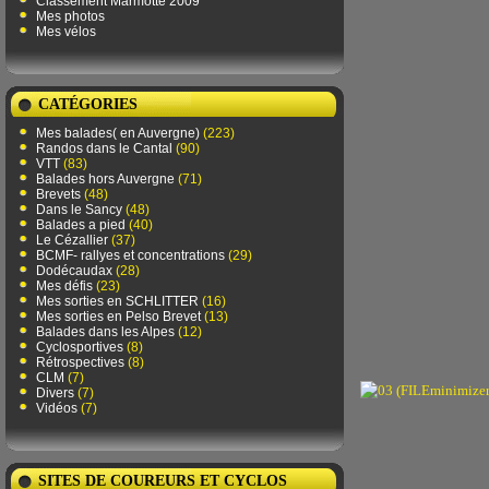
Classement Marmotte 2009
Mes photos
Mes vélos
CATÉGORIES
Mes balades( en Auvergne)
(223)
Randos dans le Cantal
(90)
VTT
(83)
Balades hors Auvergne
(71)
Brevets
(48)
Dans le Sancy
(48)
Balades a pied
(40)
Le Cézallier
(37)
BCMF- rallyes et concentrations
(29)
Dodécaudax
(28)
Mes défis
(23)
Mes sorties en SCHLITTER
(16)
Mes sorties en Pelso Brevet
(13)
Balades dans les Alpes
(12)
Cyclosportives
(8)
Rétrospectives
(8)
CLM
(7)
Divers
(7)
Vidéos
(7)
SITES DE COUREURS ET CYCLOS