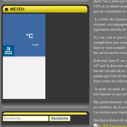
durer. Sur 2 jours j'ai
15% et ca monte penda
MÉTÉO
peu de circulation et 
La veille de l'épreuve
voitures accompagnat
également interdit de 
A y est, c'est le jour 
n'empêchera pas certai
dans le noir complet 
me savoir sur les rout
Il devrait faire 4° a
10° ouf, la descente e
bas du col afin de se 
jamais que l'on ait be
bien connu un véhicul
Je porte un petit sac
une banane ce qui suf
Des portes horaires s
au carrefour des Luci
Les ravitos sont lége
Quelques photos du pa