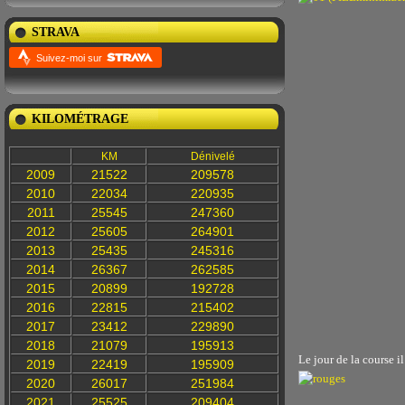
STRAVA
Suivez-moi sur
KILOMÉTRAGE
KM
Dénivelé
2009
21522
209578
2010
22034
220935
2011
25545
247360
2012
25605
264901
2013
25435
245316
2014
26367
262585
2015
20899
192728
2016
22815
215402
2017
23412
229890
2018
21079
195913
Le jour de la course il
2019
22419
195909
2020
26017
251984
2021
25525
209404