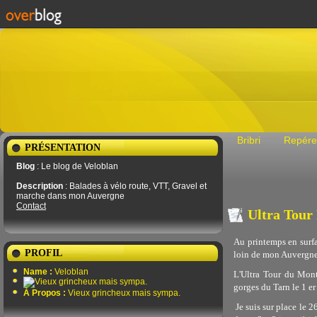
Bribri
Repére
PRÉSENTATION
Blog
: Le blog de Veloblan
Description
: Balades à vélo route, VTT, Gravel et
marche dans mon Auvergne
Contact
Ultra Tou
Au printemps en surfan
PROFIL
loin de mon Auvergne 
Name :
Veloblan
L'Ultra Tour du Mont
gorges du Tarn le 1 e
À Propos :
Vieux grincheux mais sympa.
Je suis sur place le 