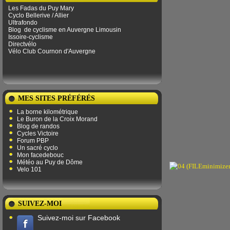
Les Fadas du Puy Mary
Cyclo Bellerive / Allier
Ultrafondo
Blog
de ​​cyclisme en Auvergne Limousin
Issoire-cyclisme
Directvélo
Vélo Club Cournon d'Auvergne
MES SITES PRÉFÉRÉS
La borne kilométrique
Le Buron de la Croix Morand
Blog de randos
Cycles Victoire
Forum PBP
Un sacré cyclo
Mon facedebouc
Météo au Puy de Dôme
Velo 101
SUIVEZ-MOI
Suivez-moi sur Facebook