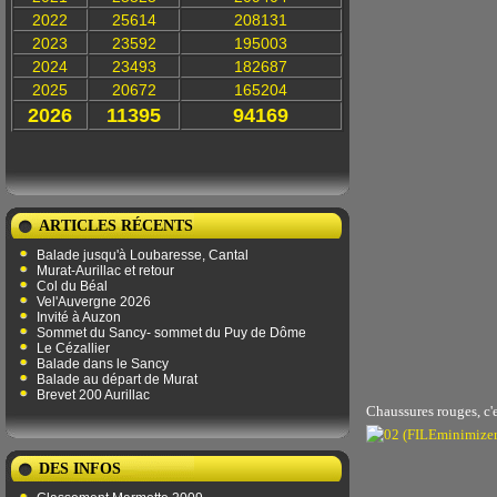
2022
25614
208131
2023
23592
195003
2024
23493
182687
2025
20672
165204
2026
11395
94169
ARTICLES RÉCENTS
Balade jusqu'à Loubaresse, Cantal
Murat-Aurillac et retour
Col du Béal
Vel'Auvergne 2026
Invité à Auzon
Sommet du Sancy- sommet du Puy de Dôme
Le Cézallier
Balade dans le Sancy
Balade au départ de Murat
Brevet 200 Aurillac
Chaussures rouges, c'
DES INFOS