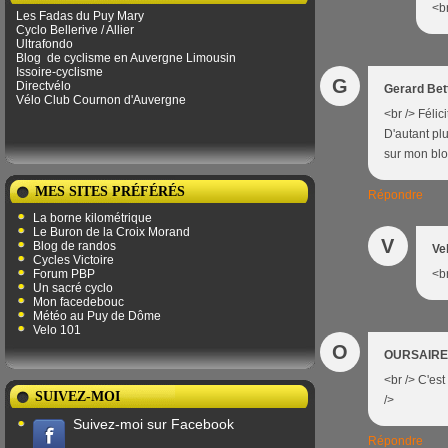
<br
Les Fadas du Puy Mary
Cyclo Bellerive / Allier
Ultrafondo
Blog
de ​​cyclisme en Auvergne Limousin
Issoire-cyclisme
G
Directvélo
Gerard Bet
Vélo Club Cournon d'Auvergne
<br /> Félic
D'autant pl
sur mon blo
MES SITES PRÉFÉRÉS
Répondre
La borne kilométrique
Le Buron de la Croix Morand
V
Blog de randos
Ve
Cycles Victoire
Forum PBP
<br
Un sacré cyclo
Mon facedebouc
Météo au Puy de Dôme
Velo 101
O
OURSAIRE
<br /> C'est
SUIVEZ-MOI
/>
Suivez-moi sur Facebook
Répondre