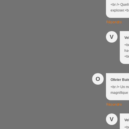
<br /> Quell
exploser.<br
Répondre
V
Ve
<b
ha<
<br
O
Olivier Bui
<br /> Un mo
magnifique s
Répondre
V
Ve
<br