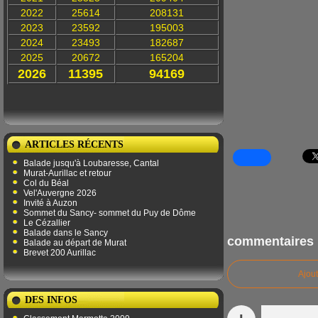
2022
25614
208131
2023
23592
195003
2024
23493
182687
2025
20672
165204
2026
11395
94169
ARTICLES RÉCENTS
Balade jusqu'à Loubaresse, Cantal
Murat-Aurillac et retour
Col du Béal
Vel'Auvergne 2026
Invité à Auzon
Sommet du Sancy- sommet du Puy de Dôme
Le Cézallier
Balade dans le Sancy
commentaires
Balade au départ de Murat
Brevet 200 Aurillac
Ajou
DES INFOS