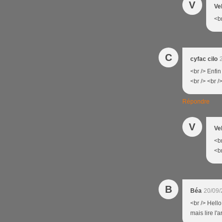
V
Ve
<br
C
cyfac cilo
<br /> Enfin
<br /> <br /
Répondre
V
Ve
<br
<br
B
Béa
20/09/
<br /> Hello
mais lire l'