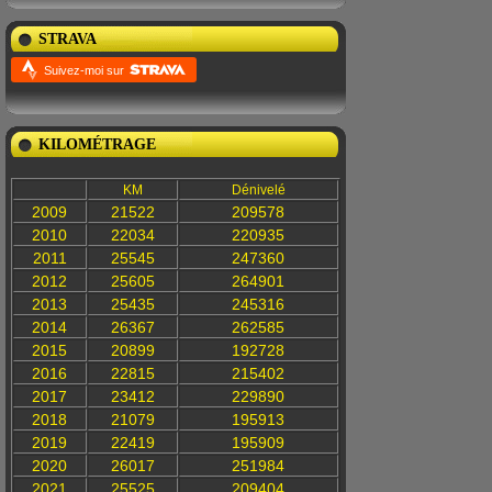
STRAVA
Suivez-moi sur
KILOMÉTRAGE
KM
Dénivelé
2009
21522
209578
2010
22034
220935
2011
25545
247360
2012
25605
264901
2013
25435
245316
2014
26367
262585
2015
20899
192728
2016
22815
215402
2017
23412
229890
2018
21079
195913
2019
22419
195909
2020
26017
251984
2021
25525
209404