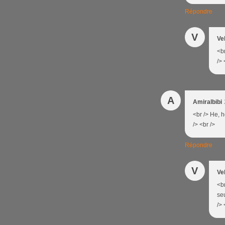
Répondre
V
Ve
<br
/> 
A
Amiralbibi
<br /> He, 
/> <br />
Répondre
V
Ve
<b
se
/> 