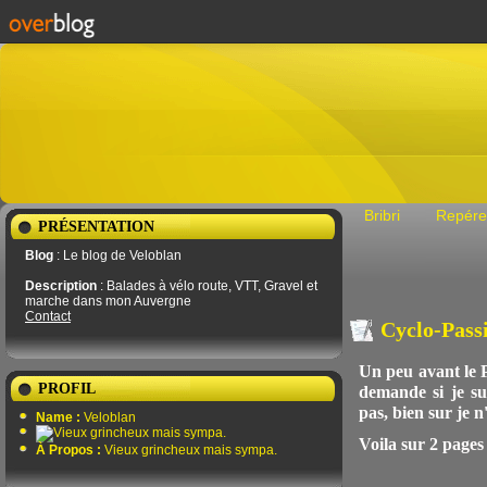
Bribri
Repére
PRÉSENTATION
Blog
: Le blog de Veloblan
Description
: Balades à vélo route, VTT, Gravel et
marche dans mon Auvergne
Contact
Cyclo-Pass
Un peu avant le 
PROFIL
demande si je su
pas, bien sur je n
Name :
Veloblan
Voila sur 2 page
À Propos :
Vieux grincheux mais sympa.