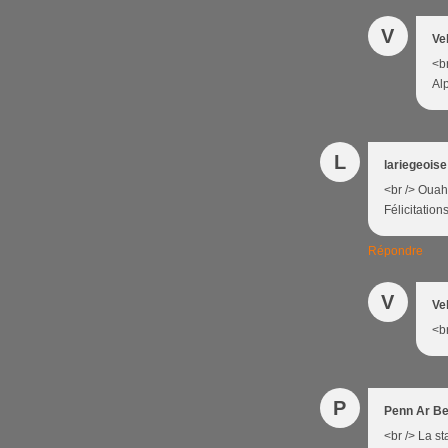
V
Ve
<br
Alp
L
lariegeoise
<br /> Ouah 
Félicitations
Répondre
V
Ve
<br
P
Penn Ar B
<br /> La st