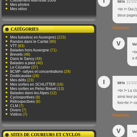
I
Classement Marmotte 2009
Idris
11/10
Mes photos
Mes vélos
<br /> Oui j
deux pages^
Répondre
CATÉGORIES
Mes balades( en Auvergne)
(223)
Randos dans le Cantal
(90)
V
Ve
VTT
(83)
Balades hors Auvergne
(71)
<br
Brevets
(48)
a 
Dans le Sancy
(48)
Balades a pied
(40)
Le Cézallier
(37)
BCMF- rallyes et concentrations
(29)
Dodécaudax
(28)
Mes défis
(23)
I
Idris
11/10
Mes sorties en SCHLITTER
(16)
Mes sorties en Pelso Brevet
(13)
<br /> La c
Balades dans les Alpes
(12)
ainsi leur p
Cyclosportives
(8)
Rétrospectives
(8)
fois<br /> ce
CLM
(7)
Divers
(7)
Vidéos
(7)
Répondre
V
Ve
SITES DE COUREURS ET CYCLOS