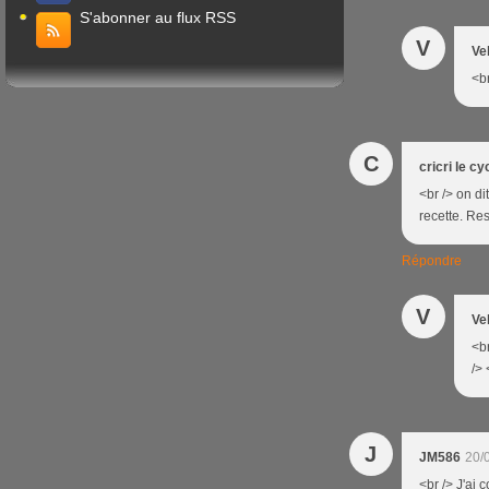
S'abonner au flux RSS
V
Ve
<br
C
cricri le cy
<br /> on di
recette. Res
Répondre
V
Ve
<b
/> 
J
JM586
20/
<br /> J'ai c