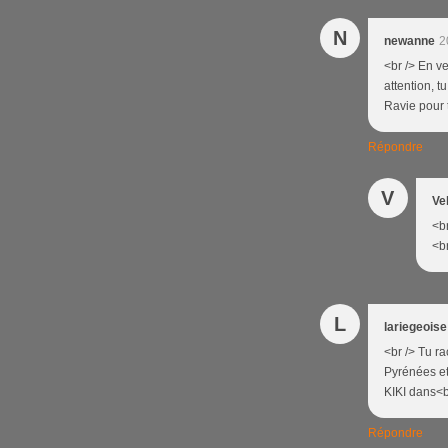
N
newanne
2
<br /> En ve
attention, t
Ravie pour t
Répondre
V
Ve
<br
<br
L
lariegeoise
<br /> Tu r
Pyrénées et
KIKI dans<br 
Répondre