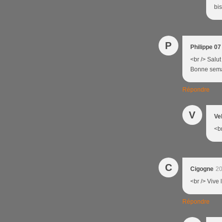
bis
P
Philippe 07
<br /> Salut
Bonne semain
Répondre
V
Ve
<br
C
Cigogne
20
<br /> Vive l
Répondre