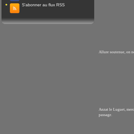
S'abonner au flux RSS
Allure soutenue, on ne
Anzat le Luguet, merc
passage.