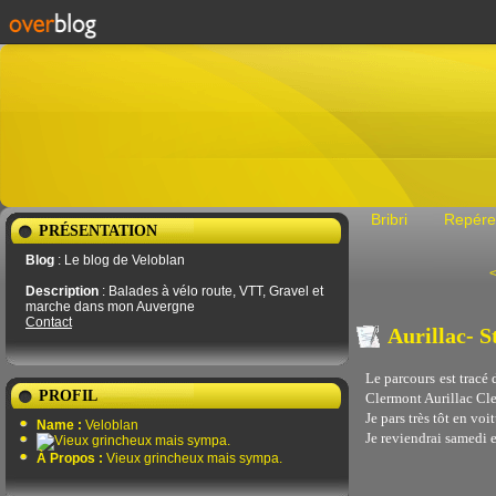
Bribri
Repére
PRÉSENTATION
Blog
: Le blog de Veloblan
<
Description
: Balades à vélo route, VTT, Gravel et
marche dans mon Auvergne
Contact
Aurillac- S
Le parcours est tracé
PROFIL
Clermont Aurillac Cle
Je pars très tôt en vo
Name :
Veloblan
Je reviendrai samedi 
À Propos :
Vieux grincheux mais sympa.