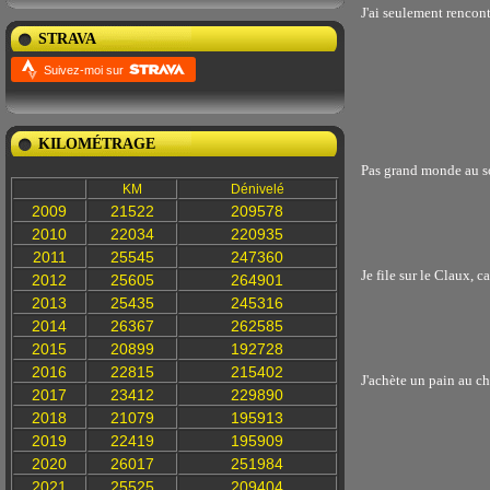
J'ai seulement rencont
STRAVA
Suivez-moi sur
KILOMÉTRAGE
Pas grand monde au som
KM
Dénivelé
2009
21522
209578
2010
22034
220935
2011
25545
247360
Je file sur le Claux, c
2012
25605
264901
2013
25435
245316
2014
26367
262585
2015
20899
192728
2016
22815
215402
J'achète un pain au c
2017
23412
229890
2018
21079
195913
2019
22419
195909
2020
26017
251984
2021
25525
209404