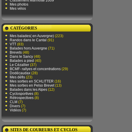
Classement Marmotte 2009
Mes photos
Mes vélos
CATÉGORIES
Mes balades( en Auvergne)
(223)
Randos dans le Cantal
(91)
VTT
(83)
Balades hors Auvergne
(71)
Brevets
(48)
Dans le Sancy
(48)
Balades a pied
(40)
Le Cézallier
(37)
BCMF- rallyes et concentrations
(29)
Dodécaudax
(28)
Mes défis
(23)
Mes sorties en SCHLITTER
(16)
Mes sorties en Pelso Brevet
(13)
Balades dans les Alpes
(12)
Cyclosportives
(8)
Rétrospectives
(8)
CLM
(7)
Divers
(7)
Vidéos
(7)
SITES DE COUREURS ET CYCLOS