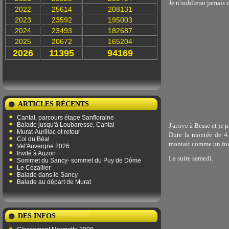
Je n'oublierai jamais 
2022
25614
208131
2023
23592
195003
2024
23493
182687
2025
20672
165204
2026
11395
94169
ARTICLES RÉCENTS
Cantal, parcours étape Sanfloraine
Balade jusqu'à Loubaresse, Cantal
J'arrive à Besse et je 
Murat-Aurillac et retour
Dure la montée de 4 
Col du Béal
montait comme un fo
Vel'Auvergne 2026
Invité à Auzon
La suite samedi.
Sommet du Sancy- sommet du Puy de Dôme
Le Cézallier
Balade dans le Sancy
Balade au départ de Murat
DES INFOS