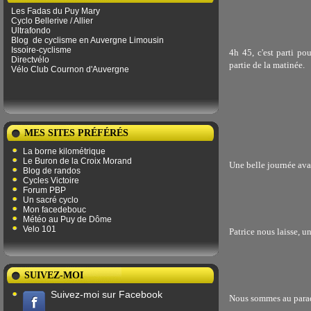
Les Fadas du Puy Mary
Cyclo Bellerive / Allier
Ultrafondo
Blog
de ​​cyclisme en Auvergne Limousin
Issoire-cyclisme
4h 45, c'est parti po
Directvélo
partie de la matinée.
Vélo Club Cournon d'Auvergne
MES SITES PRÉFÉRÉS
La borne kilométrique
Le Buron de la Croix Morand
Une belle journée ava
Blog de randos
Cycles Victoire
Forum PBP
Un sacré cyclo
Mon facedebouc
Météo au Puy de Dôme
Velo 101
Patrice nous laisse, u
SUIVEZ-MOI
Suivez-moi sur Facebook
Nous sommes au parad