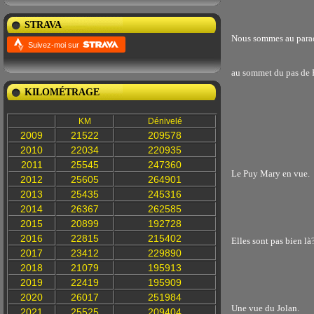
STRAVA
Nous sommes au parad
Suivez-moi sur
au sommet du pas de
KILOMÉTRAGE
KM
Dénivelé
2009
21522
209578
2010
22034
220935
2011
25545
247360
Le Puy Mary en vue.
2012
25605
264901
2013
25435
245316
2014
26367
262585
2015
20899
192728
2016
22815
215402
Elles sont pas bien là
2017
23412
229890
2018
21079
195913
2019
22419
195909
2020
26017
251984
Une vue du Jolan.
2021
25525
209404