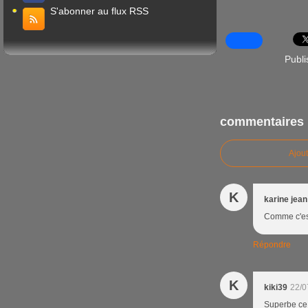
S'abonner au flux RSS
Publi
commentaires
Ajou
K
karine jean
Comme c'est
Répondre
K
kiki39
22/0
Superbe ce 