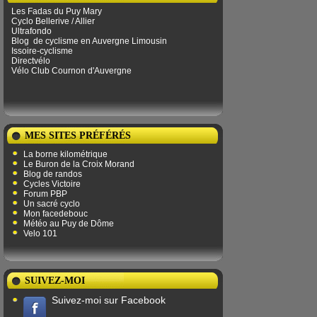
Les Fadas du Puy Mary
Cyclo Bellerive / Allier
Ultrafondo
Blog
de ​​cyclisme en Auvergne Limousin
Issoire-cyclisme
Directvélo
Vélo Club Cournon d'Auvergne
MES SITES PRÉFÉRÉS
La borne kilométrique
Le Buron de la Croix Morand
Blog de randos
Cycles Victoire
Forum PBP
Un sacré cyclo
Mon facedebouc
Météo au Puy de Dôme
Velo 101
SUIVEZ-MOI
Suivez-moi sur Facebook