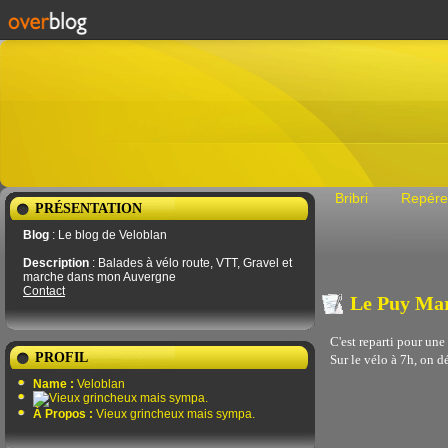
Bribri
Repére
PRÉSENTATION
Blog
: Le blog de Veloblan
Description
: Balades à vélo route, VTT, Gravel et
marche dans mon Auvergne
Contact
Le Puy Mar
C'est reparti pour une
PROFIL
Sur le vélo à 7h, on d
Name :
Veloblan
À Propos :
Vieux grincheux mais sympa.