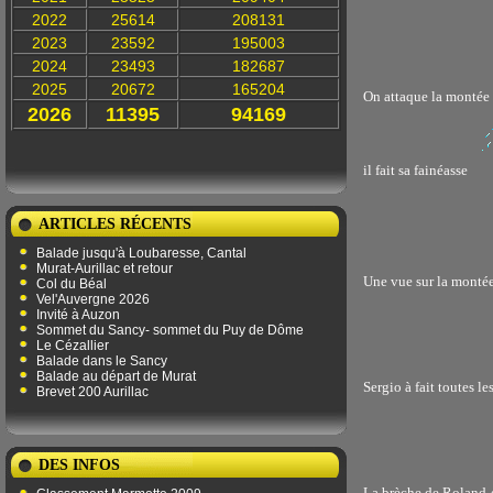
2022
25614
208131
2023
23592
195003
2024
23493
182687
2025
20672
165204
On attaque la montée d
2026
11395
94169
il fait sa fainéasse
ARTICLES RÉCENTS
Balade jusqu'à Loubaresse, Cantal
Murat-Aurillac et retour
Une vue sur la montée
Col du Béal
Vel'Auvergne 2026
Invité à Auzon
Sommet du Sancy- sommet du Puy de Dôme
Le Cézallier
Balade dans le Sancy
Balade au départ de Murat
Sergio à fait toutes l
Brevet 200 Aurillac
DES INFOS
La brèche de Roland e