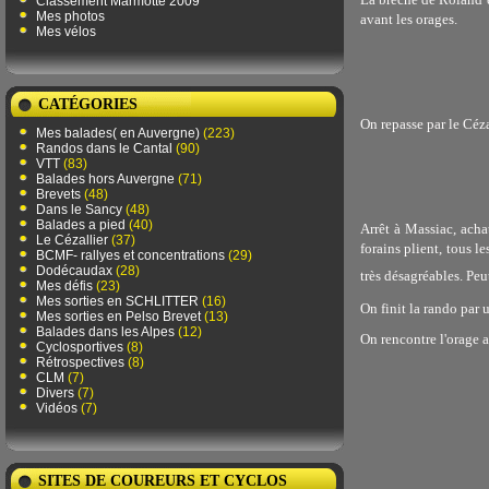
Classement Marmotte 2009
Mes photos
avant les orages.
Mes vélos
CATÉGORIES
On repasse par le Céza
Mes balades( en Auvergne)
(223)
Randos dans le Cantal
(90)
VTT
(83)
Balades hors Auvergne
(71)
Brevets
(48)
Dans le Sancy
(48)
Balades a pied
(40)
Arrêt à Massiac, acha
Le Cézallier
(37)
forains plient, tous l
BCMF- rallyes et concentrations
(29)
Dodécaudax
(28)
très désagréables. Peu
Mes défis
(23)
Mes sorties en SCHLITTER
(16)
On finit la rando par
Mes sorties en Pelso Brevet
(13)
Balades dans les Alpes
(12)
On rencontre l'orage a
Cyclosportives
(8)
Rétrospectives
(8)
CLM
(7)
Divers
(7)
Vidéos
(7)
SITES DE COUREURS ET CYCLOS