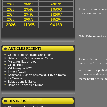
2022
25614
208131
Je ne vois pas beauco
2023
23592
195003
trucs pour les vieux.
2024
23493
182687
2025
20672
165204
2026
11395
94169
Voici l'aire réservé au
ARTICLES RÉCENTS
Cantal, parcours étape Sanfloraine
Balade jusqu'à Loubaresse, Cantal
La nuit fut courte, u
Murat-Aurillac et retour
pense que j'ai des bou
Col du Béal
Vel'Auvergne 2026
Apres un bon petit d
Invité à Auzon
sommes encadrés par 
Sommet du Sancy- sommet du Puy de Dôme
Le Cézallier
même partir à toute h
Balade dans le Sancy
Balade au départ de Murat
DES INFOS