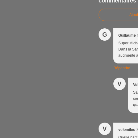
commentaires
Ajou
G
Guillaume 
Super Miche
Dans la Sare
augmente av
Répondre
V
Ve
Sa
se
qu
V
velomileo
Quelle parc