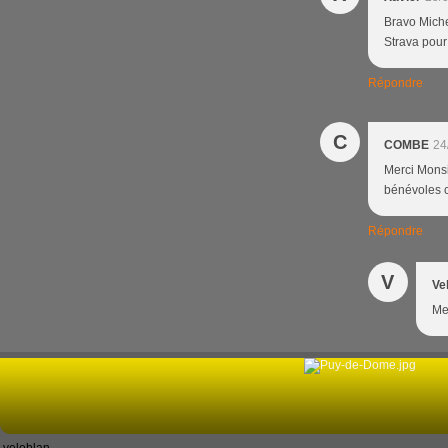
Bravo Miche
Strava pour
Répondre
C
COMBE
24
Merci Monsi
bénévoles 
Répondre
V
Ve
Me
veloblan