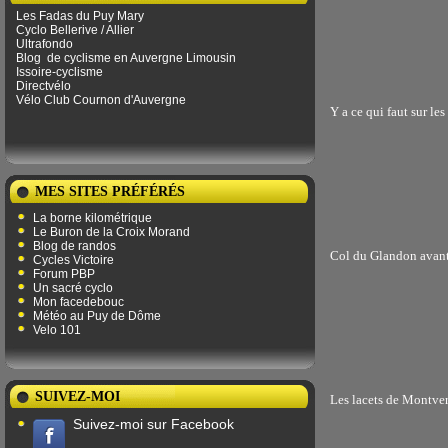
Les Fadas du Puy Mary
Cyclo Bellerive / Allier
Ultrafondo
Blog
de ​​cyclisme en Auvergne Limousin
Issoire-cyclisme
Directvélo
Vélo Club Cournon d'Auvergne
Y a ce qui faut sur les
MES SITES PRÉFÉRÉS
La borne kilométrique
Le Buron de la Croix Morand
Blog de randos
Col du Glandon avant
Cycles Victoire
Forum PBP
Un sacré cyclo
Mon facedebouc
Météo au Puy de Dôme
Velo 101
SUIVEZ-MOI
Les lacets de Montver
Suivez-moi sur Facebook