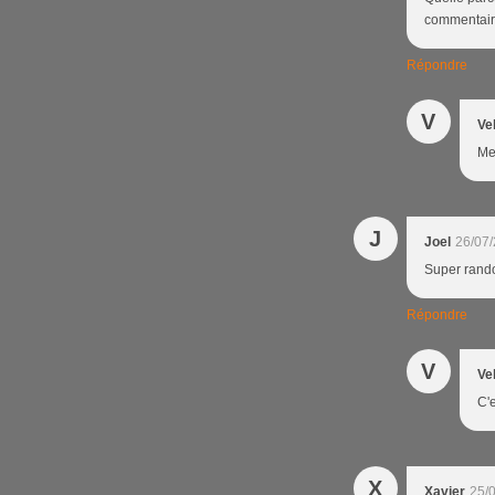
commentaire
Répondre
V
Ve
Mer
J
Joel
26/07/
Super rando
Répondre
V
Ve
C'e
X
Xavier
25/