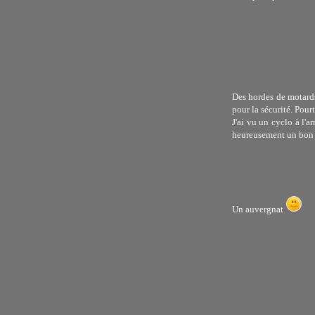
Des hordes de motards
pour la sécurité. Pourt
J'ai vu un cyclo à l'ar
heureusement un bon 
Un auvergnat