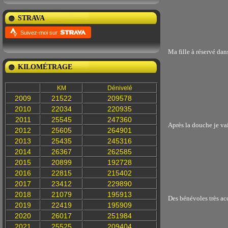
STRAVA
Suivez-moi sur
Ma fille à réservé dan
KILOMÉTRAGE
KM
Dénivelé
2009
21522
209578
2010
22034
220935
2011
25545
247360
Après la douche je vai
2012
25605
264901
2013
25435
245316
2014
26367
262585
2015
20899
192728
2016
22815
215402
2017
23412
229890
2018
21079
195913
Des bénévoles très acc
2019
22419
195909
2020
26017
251984
2021
25525
209404