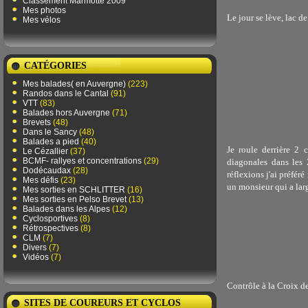
Classement Marmotte 2009
Mes photos
Le jour se lève, lac 
Mes vélos
CATÉGORIES
Mes balades( en Auvergne)
(223)
Randos dans le Cantal
(91)
VTT
(83)
Balades hors Auvergne
(71)
Brevets
(48)
Dans le Sancy
(48)
Balades a pied
(40)
Je roule derrière 2 
Le Cézallier
(37)
BCMF- rallyes et concentrations
(29)
diagonales dans les 
Dodécaudax
(28)
réflexions j'ai préfér
Mes défis
(23)
un monsieur qui a larg
Mes sorties en SCHLITTER
(16)
Mes sorties en Pelso Brevet
(13)
Balades dans les Alpes
(12)
Cyclosportives
(8)
Rétrospectives
(8)
CLM
(7)
Divers
(7)
Vidéos
(7)
Contrôle à la Croix d
SITES DE COUREURS ET CYCLOS