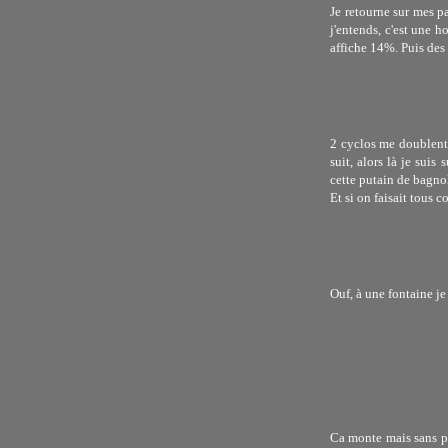
Je retourne sur mes p
j'entends, c'est une h
affiche 14%. Puis des r
2 cyclos me doublent,
suit, alors là je sui
cette putain de bagno
Et si on faisait tous 
Ouf, à une fontaine je 
Ca monte mais sans plu