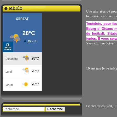
MÉTÉO
Une aire réservé pou
heureusement que je n
Toutefois, pour fac
Bourg d’ Oisans me
de football. Situ
tentes
.
Il vous sera
Y en a qui ne doivent 
10 ans que je ne suis 
Le ciel est couvert, il 