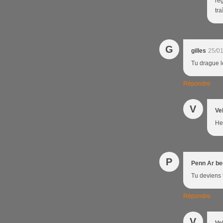
reg
tra
G
gilles
25/01
Tu drague le
Répondre
V
Ve
He
P
Penn Ar be
Tu deviens 
Répondre
V