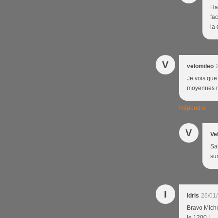
Ha
fac
la 
V
velomileo
Je vois que
moyennes re
Répondre
V
Ve
Sa
su
I
Idris
26/01
Bravo Michel
le 1200 !