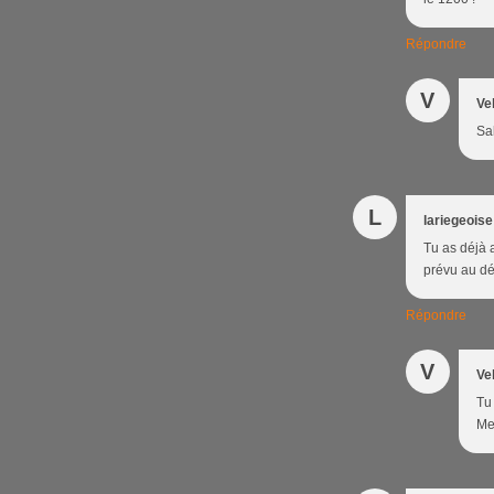
Répondre
V
Ve
Sal
L
lariegeoise
Tu as déjà 
prévu au dé
Répondre
V
Ve
Tu 
Mer