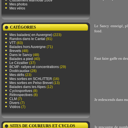
Classement Marmotte 2009
Mes photos
Mes vélos
Le Sancy enneigé, pl
CATÉGORIES
fond.
Mes balades( en Auvergne)
(223)
Randos dans le Cantal
(91)
VTT
(83)
Balades hors Auvergne
(71)
Brevets
(48)
Dans le Sancy
(48)
Faut faire gaffe en de
Balades a pied
(40)
Le Cézallier
(37)
BCMF- rallyes et concentrations
(29)
Dodécaudax
(28)
Mes défis
(23)
Mes sorties en SCHLITTER
(16)
Mes sorties en Pelso Brevet
(13)
Balades dans les Alpes
(12)
Cyclosportives
(8)
Rétrospectives
(8)
CLM
(7)
Je redescends dans m
Divers
(7)
Vidéos
(7)
SITES DE COUREURS ET CYCLOS
Je rencontre de nombr