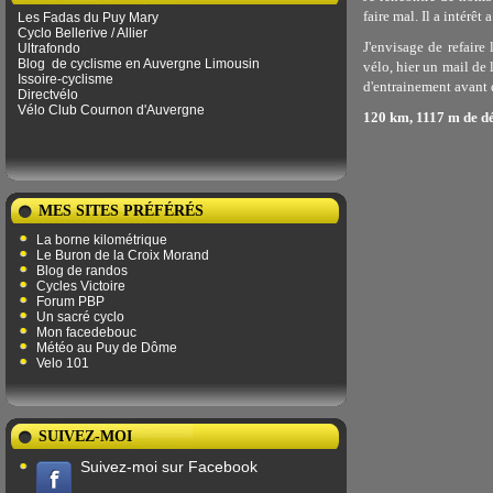
faire mal. Il a intérêt
Les Fadas du Puy Mary
Cyclo Bellerive / Allier
J'envisage de refaire
Ultrafondo
Blog
de ​​cyclisme en Auvergne Limousin
vélo, hier un mail de 
Issoire-cyclisme
d'entrainement avant d
Directvélo
Vélo Club Cournon d'Auvergne
120 km, 1117 m de dé
MES SITES PRÉFÉRÉS
La borne kilométrique
Le Buron de la Croix Morand
Blog de randos
Cycles Victoire
Forum PBP
Un sacré cyclo
Mon facedebouc
Météo au Puy de Dôme
Velo 101
SUIVEZ-MOI
Suivez-moi sur Facebook