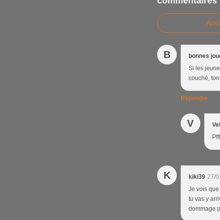
commentaires
Ajou
B
bonnes jou
Si les jeune
couché, ton 
Répondre
V
Ve
Pff
K
kiki39
27/0
Je vois que 
tu vas y arr
dommage pou