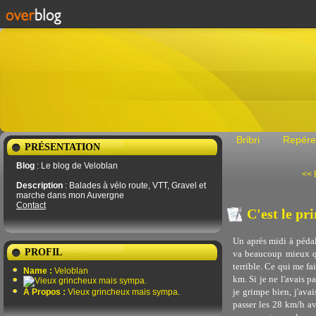
Bribri
Repére
PRÉSENTATION
Blog
: Le blog de Veloblan
<< 
Description
: Balades à vélo route, VTT, Gravel et
marche dans mon Auvergne
Contact
C'est le p
Un après midi à pédale
PROFIL
va beaucoup mieux qu'
terrible. Ce qui me fa
Name :
Veloblan
km. Si je ne l'avais p
je grimpe bien, j'avai
À Propos :
Vieux grincheux mais sympa.
passer les 28 km/h a