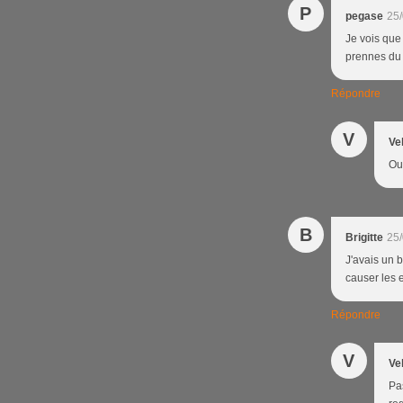
P
pegase
25/
Je vois que 
prennes du p
Répondre
V
Ve
Oui
B
Brigitte
25/
J'avais un 
causer les e
Répondre
V
Ve
Pas