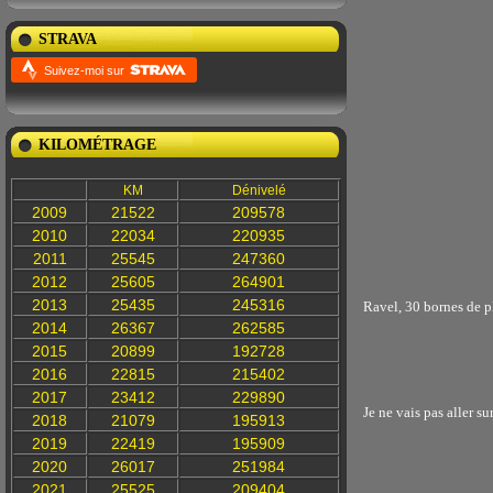
STRAVA
Suivez-moi sur
KILOMÉTRAGE
KM
Dénivelé
2009
21522
209578
2010
22034
220935
2011
25545
247360
2012
25605
264901
2013
25435
245316
Ravel, 30 bornes de p
2014
26367
262585
2015
20899
192728
2016
22815
215402
2017
23412
229890
Je ne vais pas aller s
2018
21079
195913
2019
22419
195909
2020
26017
251984
2021
25525
209404