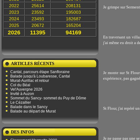
2022
25614
208131
Je grimpe sur Sermenti
2023
23592
195003
2024
23493
182687
2025
20672
165204
2026
11395
94169
En traversant un vill
j'ai même eu droit a d
ARTICLES RÉCENTS
Cantal, parcours étape Sanfloraine
Je monte sur St Flour
Balade jusqu'à Loubaresse, Cantal
expérience, pas gagné
Murat-Aurillac et retour
Col du Béal
Vel'Auvergne 2026
Invité à Auzon
Sommet du Sancy- sommet du Puy de Dôme
Le Cézallier
Balade dans le Sancy
St Flour, j'ai repéré un
Balade au départ de Murat
DES INFOS
Je ne passe pas une s