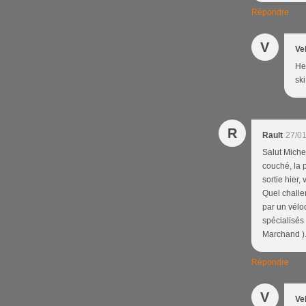
Répondre
V
Ve
Hel
ski
R
Rault
27/01
Salut Michel
couché, la p
sortie hier,
Quel challen
par un vélo
spécialisés 
Marchand )
Répondre
V
Ve